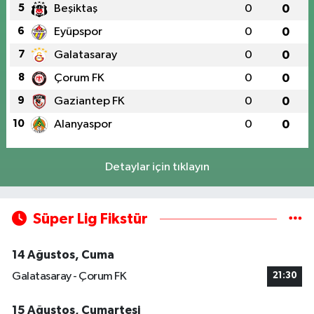
5
Beşiktaş
0
0
6
Eyüpspor
0
0
7
Galatasaray
0
0
8
Çorum FK
0
0
9
Gaziantep FK
0
0
10
Alanyaspor
0
0
Detaylar için tıklayın
Süper Lig Fikstür
14 Ağustos, Cuma
Galatasaray - Çorum FK
21:30
15 Ağustos, Cumartesi