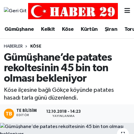
Merkez Hava Durumu
Gümüşhane
Kelkit
Köse
Kürtün
Şiran
Tor
Merkez Trafik Yoğunluk Haritası
HABERLER
KÖSE
Süper Lig Puan Durumu ve Fikstür
Gümüşhane’de patates
rekoltesinin 45 bin ton
Tüm Manşetler
olması bekleniyor
Son Dakika Haberleri
Köse ilçesine bağlı Gökçe köyünde patates
hasadı tarla günü düzenlendi.
Haber Arşivi
TE BILISIM
12.10.2018 - 14:23
EDITÖR
YAYINLANMA