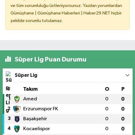
ve tüm sorumluluğu üstleniyorsunuz. Yazılan yorumlardan
Gümüşhane | Gümüşhane Haberleri | Haber29.NET hiçbir
şekilde sorumlu tutulamaz.
Süper Lig Puan Durumu
Süper Lig
#
Takım
O
P
1
Amed
0
0
2
Erzurumspor FK
0
0
3
Başakşehir
0
0
4
Kocaelispor
0
0