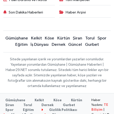
Son Dakika Haberleri
Haber Arşivi
Gümüşhane
Kelkit
Köse
Kürtün
Şiran
Torul
Spor
Eğitim
İş Dünyası
Dernek
Güncel
Gurbet
Sitede yayınlanan içerik ve yorumlardan yazarları sorumludur.
Yayınlanan yorumlardan Gümüşhane | Gümüşhane Haberleri |
Haber29.NET sorumlu tutulamaz. Sitedeki tüm harici linkler ayrı bir
sayfada açılır. Sitemizde yayınlanan haber, köşe yazıları ve
fotoğraflar izin alınmaksızın kaynak gösterilse dahi, herhangi bir
ortamda kullanılamaz ve yayınlanamaz
Haber
Gümüşhane
Kelkit
Köse
Kürtün
Yazılımı:
TE
Şiran
Torul
Dernek
Gurbet
Bilişim
|
Spor
Eğitim
Gizlilik Politikası