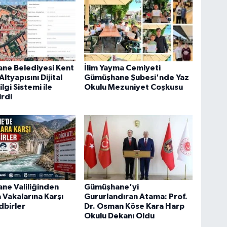
ne Belediyesi Kent
İlim Yayma Cemiyeti
ltyapısını Dijital
Gümüşhane Şubesi'nde Yaz
lgi Sistemi ile
Okulu Mezuniyet Coşkusu
rdi
ne Valiliğinden
Gümüşhane'yi
Vakalarına Karşı
Gururlandıran Atama: Prof.
dbirler
Dr. Osman Köse Kara Harp
Okulu Dekanı Oldu