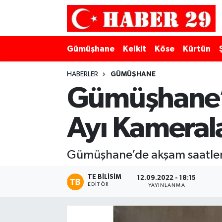
Merkez Hava Durumu
Gümüşhane
Kelkit
Köse
Kürtün
Merkez Trafik Yoğunluk Haritası
HABERLER
GÜMÜŞHANE
Süper Lig Puan Durumu ve Fikstür
Gümüşhane’d
Tüm Manşetler
Ayı Kameral
Son Dakika Haberleri
Gümüşhane’de akşam saatleri
Haber Arşivi
TE BILISIM
12.09.2022 - 18:15
EDITÖR
YAYINLANMA