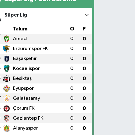
Süper Lig
#
Takım
O
P
1
Amed
0
0
2
Erzurumspor FK
0
0
3
Başakşehir
0
0
4
Kocaelispor
0
0
5
Beşiktaş
0
0
6
Eyüpspor
0
0
7
Galatasaray
0
0
8
Çorum FK
0
0
9
Gaziantep FK
0
0
0
Alanyaspor
0
0