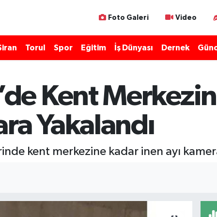
Foto Galeri
Video
Şiran
Torul
Spor
Eğitim
İş Dünyası
Dernek
Günc
e Kent Merkezin
ara Yakalandı
nde kent merkezine kadar inen ayı kamera