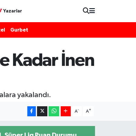
Yazarlar
el
Gurbet
e Kadar İnen
lara yakalandı.
-
+
A
A
Süper Lig Puan Durumu