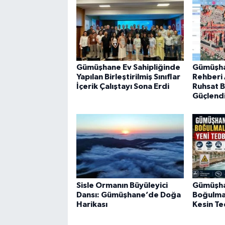
Gümüşhane Ev Sahipliğinde
Gümüşha
Yapılan Birleştirilmiş Sınıflar
Rehberi A
İçerik Çalıştayı Sona Erdi
Ruhsat Bi
Güçlendi
Sisle Ormanın Büyüleyici
Gümüşha
Dansı: Gümüşhane’de Doğa
Boğulma 
Harikası
Kesin Te