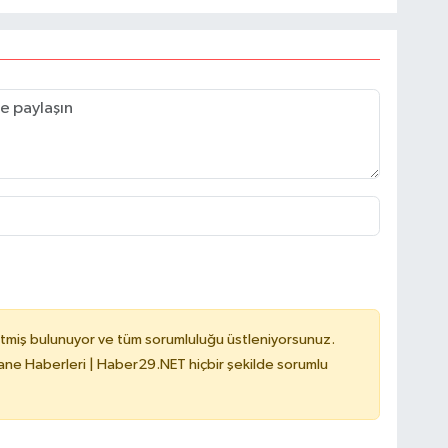
tmiş bulunuyor ve tüm sorumluluğu üstleniyorsunuz.
e Haberleri | Haber29.NET hiçbir şekilde sorumlu