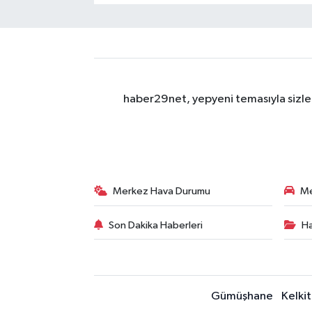
haber29net, yepyeni temasıyla sizler
Merkez Hava Durumu
Me
Son Dakika Haberleri
Ha
Gümüşhane
Kelkit