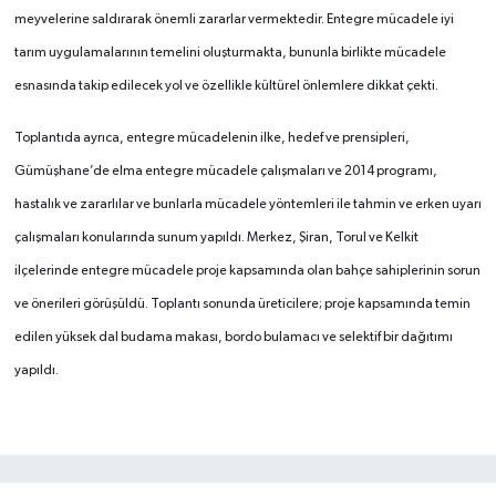
meyvelerine saldırarak önemli zararlar vermektedir. Entegre mücadele iyi
tarım uygulamalarının temelini oluşturmakta, bununla birlikte mücadele
esnasında takip edilecek yol ve özellikle kültürel önlemlere dikkat çekti.
Toplantıda ayrıca, entegre mücadelenin ilke, hedef ve prensipleri,
Gümüşhane’de elma entegre mücadele çalışmaları ve 2014 programı,
hastalık ve zararlılar ve bunlarla mücadele yöntemleri ile tahmin ve erken uyarı
çalışmaları konularında sunum yapıldı. Merkez, Şiran, Torul ve Kelkit
ilçelerinde entegre mücadele proje kapsamında olan bahçe sahiplerinin sorun
ve önerileri görüşüldü. Toplantı sonunda üreticilere; proje kapsamında temin
edilen yüksek dal budama makası, bordo bulamacı ve selektif bir dağıtımı
yapıldı.