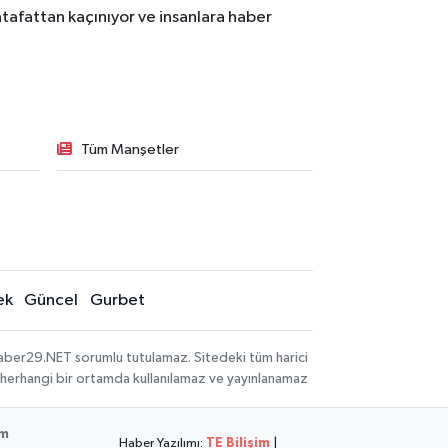
tafattan kaçınıyor ve insanlara haber
Tüm Manşetler
ek
Güncel
Gurbet
aber29.NET sorumlu tutulamaz. Sitedeki tüm harici
hi, herhangi bir ortamda kullanılamaz ve yayınlanamaz
im
Haber Yazılımı:
TE Bilişim
|