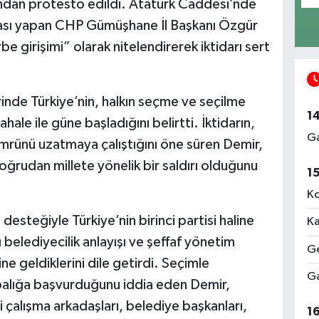
ndan protesto edildi. Atatürk Caddesi’nde
ası yapan CHP Gümüşhane İl Başkanı Özgür
be girişimi” olarak nitelendirerek iktidarı sert
inde Türkiye’nin, halkın seçme ve seçilme
1
hale ile güne başladığını belirtti. İktidarın,
Ga
 ömrünü uzatmaya çalıştığını öne süren Demir,
oğrudan millete yönelik bir saldırı olduğunu
1
Ko
esteğiyle Türkiye’nin birinci partisi haline
Ka
 belediyecilik anlayışı ve şeffaf yönetim
Ge
line geldiklerini dile getirdi. Seçimle
Ga
balığa başvurduğunu iddia eden Demir,
 çalışma arkadaşları, belediye başkanları,
1