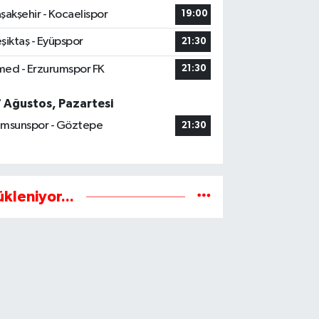
şakşehir - Kocaelispor
19:00
şiktaş - Eyüpspor
21:30
ed - Erzurumspor FK
21:30
7 Ağustos, Pazartesi
msunspor - Göztepe
21:30
ükleniyor...