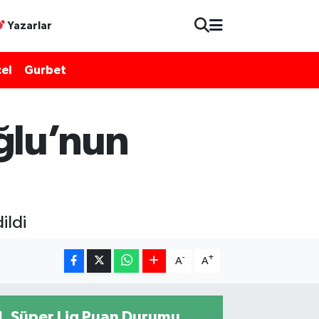
Yazarlar
el
Gurbet
lu’nun
ildi
-
+
A
A
Süper Lig Puan Durumu