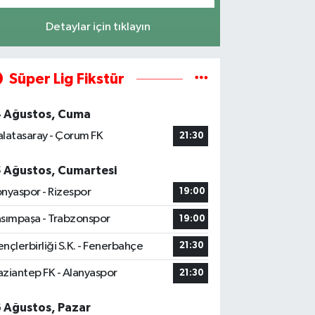
Detaylar için tıklayın
Süper Lig Fikstür
4 Ağustos, Cuma
latasaray - Çorum FK
21:30
5 Ağustos, Cumartesi
nyaspor - Rizespor
19:00
sımpaşa - Trabzonspor
19:00
nçlerbirliği S.K. - Fenerbahçe
21:30
ziantep FK - Alanyaspor
21:30
6 Ağustos, Pazar