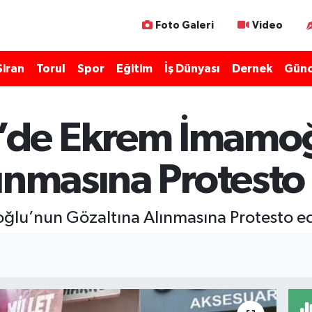
Foto Galeri
Video
Şiran
Torul
Spor
Eğitim
İş Dünyası
Dernek
Günc
de Ekrem İmamoğ
ınmasına Protesto
u’nun Gözaltına Alınmasına Protesto ed