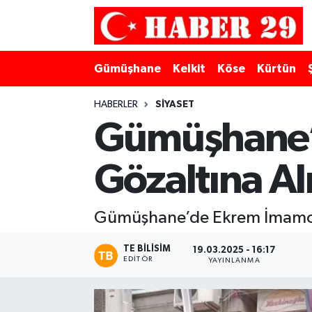
Merkez Hava Durumu
Gümüşhane
Kelkit
Köse
Kürtün
Merkez Trafik Yoğunluk Haritası
HABERLER
SIYASET
Süper Lig Puan Durumu ve Fikstür
Gümüşhane’
Tüm Manşetler
Gözaltına Al
Son Dakika Haberleri
Gümüşhane’de Ekrem İmamoğl
Haber Arşivi
TE BILISIM
19.03.2025 - 16:17
EDITÖR
YAYINLANMA