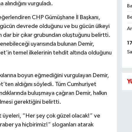
a alındığını vurguladı.
Ba
değerlendiren CHP Gümüşhane İl Başkanı,
Be
ir gücün devrede olduğunu ve bu gücün ülkeyi
Am
en dar bir çıkar grubundan oluştuğunu belirtti.
1
klenebileceği uyarısında bulunan Demir,
Sa
’in temel ilkelerinin tehdit altında olduğunu
kılarına boyun eğmediğini vurgulayan Demir,
Y
et’ten aldığını söyledi. Tüm Cumhuriyet
andıklarında buluşmaya çağıran Demir, halkın
mesi gerektiğini belirtti.
t üyeleri, “Her şey çok güzel olacak!” ve
aber ya hiçbirimiz!” sloganları atarak