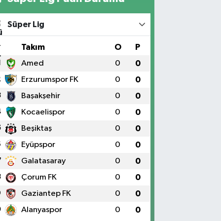
Süper Lig
#
Takım
O
P
1
Amed
0
0
2
Erzurumspor FK
0
0
3
Başakşehir
0
0
4
Kocaelispor
0
0
5
Beşiktaş
0
0
6
Eyüpspor
0
0
7
Galatasaray
0
0
8
Çorum FK
0
0
9
Gaziantep FK
0
0
0
Alanyaspor
0
0