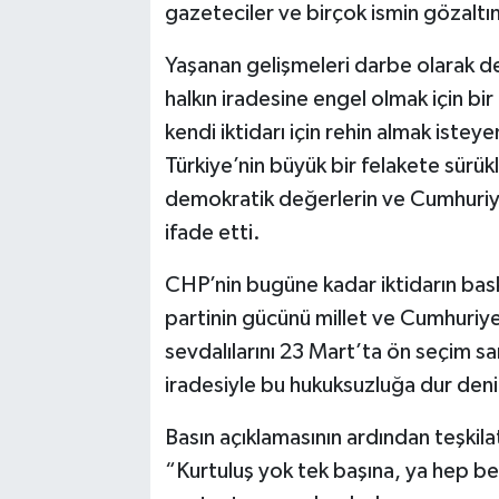
gazeteciler ve birçok ismin gözaltın
Yaşanan gelişmeleri darbe olarak 
halkın iradesine engel olmak için b
kendi iktidarı için rehin almak istey
Türkiye’nin büyük bir felakete sürü
demokratik değerlerin ve Cumhuriyet
ifade etti.
CHP’nin bugüne kadar iktidarın bas
partinin gücünü millet ve Cumhuriy
sevdalılarını 23 Mart’ta ön seçim s
iradesiyle bu hukuksuzluğa dur denil
Basın açıklamasının ardından teşkila
“Kurtuluş yok tek başına, ya hep ber