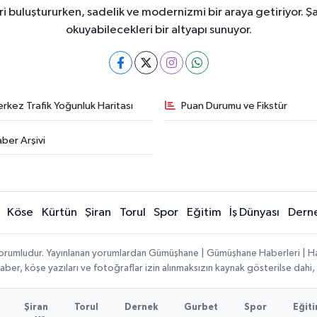
i buluştururken, sadelik ve modernizmi bir araya getiriyor. Şa
okuyabilecekleri bir altyapı sunuyor.
rkez Trafik Yoğunluk Haritası
Puan Durumu ve Fikstür
ber Arşivi
Köse
Kürtün
Şiran
Torul
Spor
Eğitim
İş Dünyası
Dern
ı sorumludur. Yayınlanan yorumlardan Gümüşhane | Gümüşhane Haberleri | H
n haber, köşe yazıları ve fotoğraflar izin alınmaksızın kaynak gösterilse da
Şiran
Torul
Dernek
Gurbet
Spor
Eğit