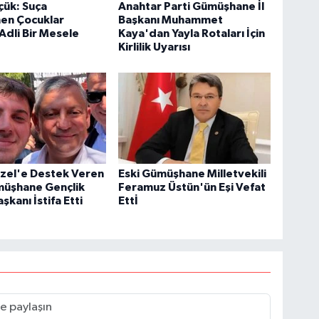
çük: Suça
Anahtar Parti Gümüşhane İl
nen Çocuklar
Başkanı Muhammet
 Adli Bir Mesele
Kaya'dan Yayla Rotaları İçin
Kirlilik Uyarısı
zel'e Destek Veren
Eski Gümüşhane Milletvekili
üşhane Gençlik
Feramuz Üstün'ün Eşi Vefat
aşkanı İstifa Etti
Ettİ