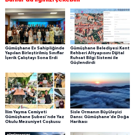
Gümüşhane Ev Sahipliğinde
Gümüşhane Belediyesi Kent
Yapılan Birleştirilmiş Sınıflar
Rehberi Altyapısını Dijital
İçerik Çalıştayı Sona Erdi
Ruhsat Bilgi Sistemi ile
Güçlendirdi
İlim Yayma Cemiyeti
Sisle Ormanın Büyüleyici
Gümüşhane Şubesi'nde Yaz
Dansı: Gümüşhane’de Doğa
Okulu Mezuniyet Coşkusu
Harikası