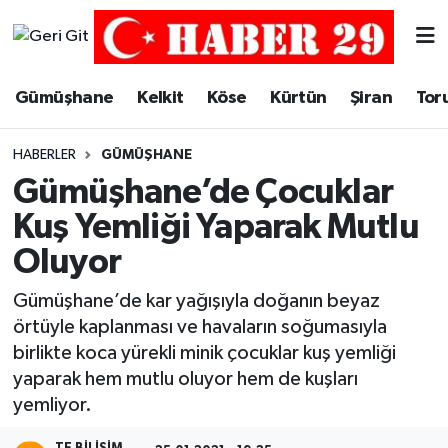
Merkez Hava Durumu
Gümüşhane
Kelkit
Köse
Kürtün
Şiran
Tor
Merkez Trafik Yoğunluk Haritası
HABERLER
GÜMÜŞHANE
Süper Lig Puan Durumu ve Fikstür
Gümüşhane’de Çocuklar
Kuş Yemliği Yaparak Mutlu
Tüm Manşetler
Oluyor
Son Dakika Haberleri
Gümüşhane’de kar yağışıyla doğanın beyaz
örtüyle kaplanması ve havaların soğumasıyla
Haber Arşivi
birlikte koca yürekli minik çocuklar kuş yemliği
yaparak hem mutlu oluyor hem de kuşları
yemliyor.