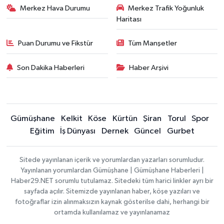
Merkez Hava Durumu
Merkez Trafik Yoğunluk
Haritası
Puan Durumu ve Fikstür
Tüm Manşetler
Son Dakika Haberleri
Haber Arşivi
Gümüşhane
Kelkit
Köse
Kürtün
Şiran
Torul
Spor
Eğitim
İş Dünyası
Dernek
Güncel
Gurbet
Sitede yayınlanan içerik ve yorumlardan yazarları sorumludur.
Yayınlanan yorumlardan Gümüşhane | Gümüşhane Haberleri |
Haber29.NET sorumlu tutulamaz. Sitedeki tüm harici linkler ayrı bir
sayfada açılır. Sitemizde yayınlanan haber, köşe yazıları ve
fotoğraflar izin alınmaksızın kaynak gösterilse dahi, herhangi bir
ortamda kullanılamaz ve yayınlanamaz