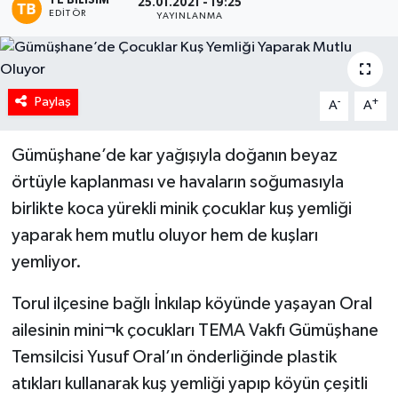
TE BILISIM
25.01.2021 - 19:25
EDITÖR
YAYINLANMA
Paylaş
-
+
A
A
Gümüşhane’de kar yağışıyla doğanın beyaz
örtüyle kaplanması ve havaların soğumasıyla
birlikte koca yürekli minik çocuklar kuş yemliği
yaparak hem mutlu oluyor hem de kuşları
yemliyor.
Torul ilçesine bağlı İnkılap köyünde yaşayan Oral
ailesinin mini¬k çocukları TEMA Vakfı Gümüşhane
Temsilcisi Yusuf Oral’ın önderliğinde plastik
atıkları kullanarak kuş yemliği yapıp köyün çeşitli