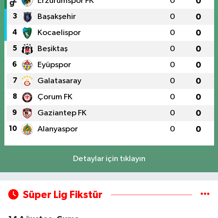
2
Erzurumspor FK
0
0
3
Başakşehir
0
0
4
Kocaelispor
0
0
5
Beşiktaş
0
0
6
Eyüpspor
0
0
7
Galatasaray
0
0
8
Çorum FK
0
0
9
Gaziantep FK
0
0
10
Alanyaspor
0
0
Detaylar için tıklayın
Süper Lig Fikstür