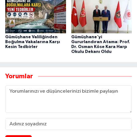
Gümüşhane Valiliğinden
Gümüşhane'yi
Boğulma Vakalarına Karşı
Gururlandıran Atama: Prof.
Kesin Tedbirler
Dr. Osman Köse Kara Harp
Okulu Dekanı Oldu
Yorumlar