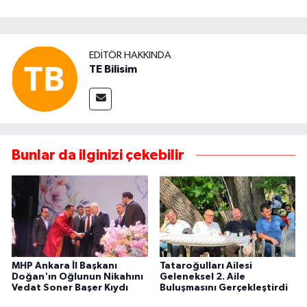
EDITÖR HAKKINDA
TE Bilisim
Bunlar da ilginizi çekebilir
MHP Ankara İl Başkanı
Tataroğulları Ailesi
Doğan'ın Oğlunun Nikahını
Geleneksel 2. Aile
Vedat Soner Başer Kıydı
Buluşmasını Gerçekleştirdi