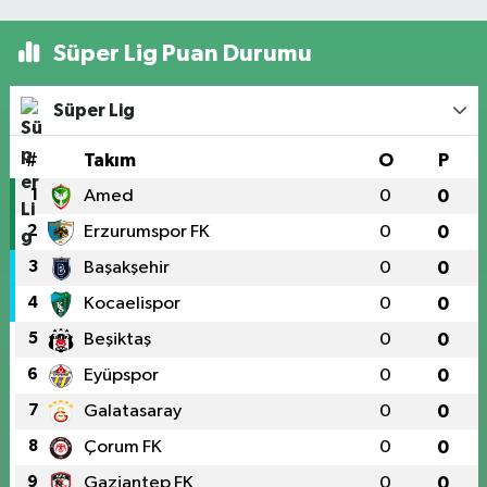
Süper Lig Puan Durumu
Süper Lig
#
Takım
O
P
1
Amed
0
0
2
Erzurumspor FK
0
0
3
Başakşehir
0
0
4
Kocaelispor
0
0
5
Beşiktaş
0
0
6
Eyüpspor
0
0
7
Galatasaray
0
0
8
Çorum FK
0
0
9
Gaziantep FK
0
0