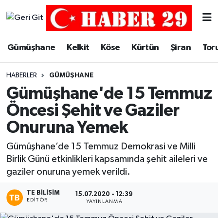
Merkez Hava Durumu
Gümüşhane
Kelkit
Köse
Kürtün
Şiran
Tor
Merkez Trafik Yoğunluk Haritası
HABERLER
GÜMÜŞHANE
Süper Lig Puan Durumu ve Fikstür
Gümüşhane'de 15 Temmuz
Öncesi Şehit ve Gaziler
Tüm Manşetler
Onuruna Yemek
Son Dakika Haberleri
Gümüşhane’de 15 Temmuz Demokrasi ve Milli
Birlik Günü etkinlikleri kapsamında şehit aileleri ve
Haber Arşivi
gaziler onuruna yemek verildi.
TE BILISIM
15.07.2020 - 12:39
EDITÖR
YAYINLANMA