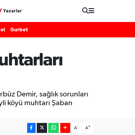
Yazarlar
el
Gurbet
htarları
büz Demir, sağlık sorunları
eyli köyü muhtarı Şaban
-
+
A
A