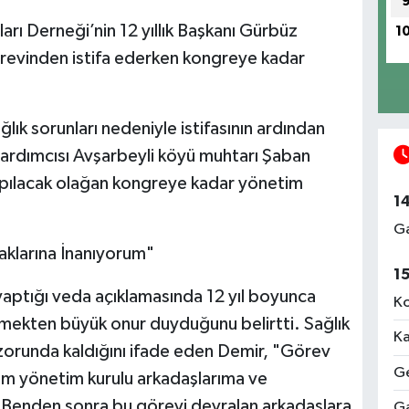
ı Derneği’nin 12 yıllık Başkanı Gürbüz
1
örevinden istifa ederken kongreye kadar
ık sorunları nedeniyle istifasının ardından
yardımcısı Avşarbeyli köyü muhtarı Şaban
apılacak olağan kongreye kadar yönetim
1
Ga
aklarına İnanıyorum"
1
aptığı veda açıklamasında 12 yıl boyunca
Ko
ekten büyük onur duyduğunu belirtti. Sağlık
Ka
 zorunda kaldığını ifade eden Demir, "Görev
Ge
tüm yönetim kurulu arkadaşlarıma ve
 Benden sonra bu görevi devralan arkadaşlara
Ga