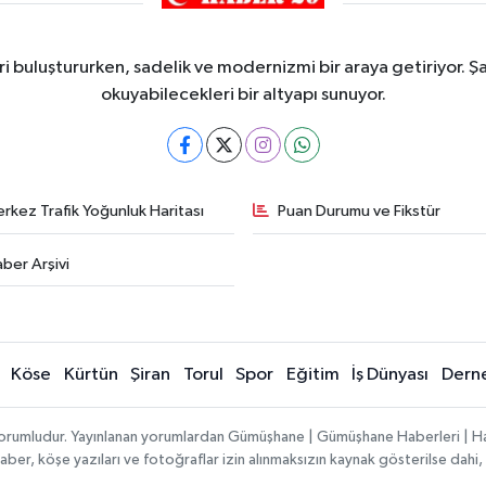
i buluştururken, sadelik ve modernizmi bir araya getiriyor. Şa
okuyabilecekleri bir altyapı sunuyor.
rkez Trafik Yoğunluk Haritası
Puan Durumu ve Fikstür
ber Arşivi
Köse
Kürtün
Şiran
Torul
Spor
Eğitim
İş Dünyası
Dern
ı sorumludur. Yayınlanan yorumlardan Gümüşhane | Gümüşhane Haberleri | H
n haber, köşe yazıları ve fotoğraflar izin alınmaksızın kaynak gösterilse da