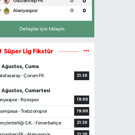
9
Gaziantep FK
0
0
0
Alanyaspor
0
0
Detaylar için tıklayın
Süper Lig Fikstür
4 Ağustos, Cuma
latasaray - Çorum FK
21:30
5 Ağustos, Cumartesi
nyaspor - Rizespor
19:00
sımpaşa - Trabzonspor
19:00
nçlerbirliği S.K. - Fenerbahçe
21:30
ziantep FK - Alanyaspor
21:30