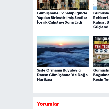
Gümüşhane Ev Sahipliğinde
Gümüşha
Yapılan Birleştirilmiş Sınıflar
Rehberi A
İçerik Çalıştayı Sona Erdi
Ruhsat Bi
Güçlendi
Sisle Ormanın Büyüleyici
Gümüşha
Dansı: Gümüşhane’de Doğa
Boğulma 
Harikası
Kesin Te
Yorumlar