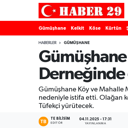
Merkez Hava Durumu
Gümüşhane
Kelkit
Köse
Kürtün
Merkez Trafik Yoğunluk Haritası
HABERLER
GÜMÜŞHANE
Süper Lig Puan Durumu ve Fikstür
Gümüşhane K
Tüm Manşetler
Derneğinde 
Son Dakika Haberleri
Gümüşhane Köy ve Mahalle Muh
Haber Arşivi
nedeniyle istifa etti. Olağan
Tüfekçi yürütecek.
TE BILISIM
04.11.2025 - 17:31
EDITÖR
YAYINLANMA