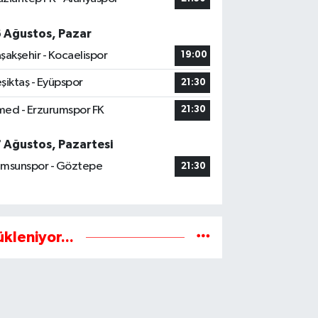
6 Ağustos, Pazar
şakşehir - Kocaelispor
19:00
şiktaş - Eyüpspor
21:30
ed - Erzurumspor FK
21:30
7 Ağustos, Pazartesi
msunspor - Göztepe
21:30
ükleniyor...