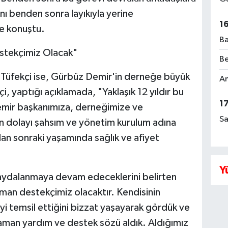
nı benden sonra layıkıyla yerine
1
ye konuştu.
Ba
stekçimiz Olacak"
Be
 Tüfekçi ise, Gürbüz Demir'in derneğe büyük
Am
i, yaptığı açıklamada, "Yaklaşık 12 yıldır bu
1
emir başkanımıza, derneğimize ve
Sa
n dolayı şahsım ve yönetim kurulum adına
n sonraki yaşamında sağlık ve afiyet
Y
aydalanmaya devam edeceklerini belirten
man destekçimiz olacaktır. Kendisinin
yi temsil ettiğini bizzat yaşayarak gördük ve
man yardım ve destek sözü aldık. Aldığımız