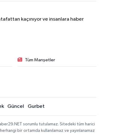
tafattan kaçınıyor ve insanlara haber
Tüm Manşetler
ek
Güncel
Gurbet
aber29.NET sorumlu tutulamaz. Sitedeki tüm harici
hi, herhangi bir ortamda kullanılamaz ve yayınlanamaz