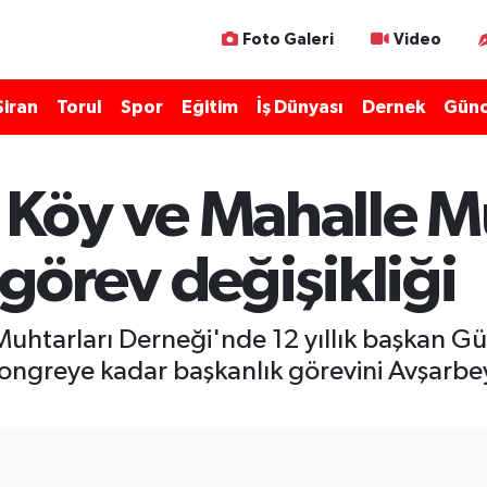
Foto Galeri
Video
Şiran
Torul
Spor
Eğitim
İş Dünyası
Dernek
Günc
öy ve Mahalle Mu
görev değişikliği
tarları Derneği'nde 12 yıllık başkan Gür
 kongreye kadar başkanlık görevini Avşarb