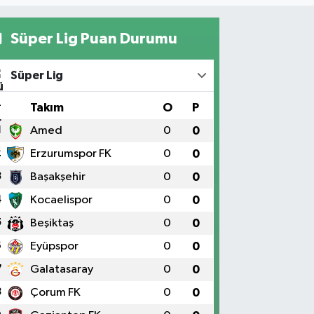
Süper Lig Puan Durumu
Süper Lig
#
Takım
O
P
1
Amed
0
0
2
Erzurumspor FK
0
0
3
Başakşehir
0
0
4
Kocaelispor
0
0
5
Beşiktaş
0
0
6
Eyüpspor
0
0
7
Galatasaray
0
0
8
Çorum FK
0
0