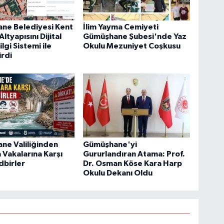
ne Belediyesi Kent
İlim Yayma Cemiyeti
ltyapısını Dijital
Gümüşhane Şubesi'nde Yaz
lgi Sistemi ile
Okulu Mezuniyet Coşkusu
rdi
ne Valiliğinden
Gümüşhane'yi
Vakalarına Karşı
Gururlandıran Atama: Prof.
dbirler
Dr. Osman Köse Kara Harp
Okulu Dekanı Oldu