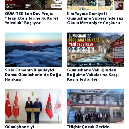
GÜM-TEK’ten Dev Proje:
İlim Yayma Cemiyeti
"Teknikten Tarihe Kültürel
Gümüşhane Şubesi'nde Yaz
Yolculuk" Başlıyor
Okulu Mezuniyet Coşkusu
Sisle Ormanın Büyüleyici
Gümüşhane Valiliğinden
Dansı: Gümüşhane’de Doğa
Boğulma Vakalarına Karşı
Harikası
Kesin Tedbirler
Gümüşhane'yi
"Hiçbir Çocuk Geride