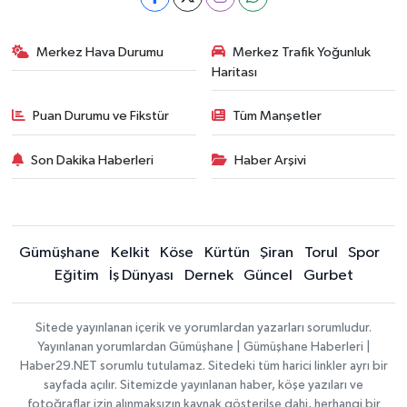
Merkez Hava Durumu
Merkez Trafik Yoğunluk
Haritası
Puan Durumu ve Fikstür
Tüm Manşetler
Son Dakika Haberleri
Haber Arşivi
Gümüşhane
Kelkit
Köse
Kürtün
Şiran
Torul
Spor
Eğitim
İş Dünyası
Dernek
Güncel
Gurbet
Sitede yayınlanan içerik ve yorumlardan yazarları sorumludur.
Yayınlanan yorumlardan Gümüşhane | Gümüşhane Haberleri |
Haber29.NET sorumlu tutulamaz. Sitedeki tüm harici linkler ayrı bir
sayfada açılır. Sitemizde yayınlanan haber, köşe yazıları ve
fotoğraflar izin alınmaksızın kaynak gösterilse dahi, herhangi bir