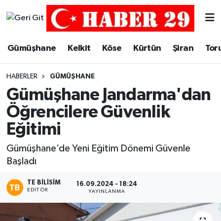
Merkez Hava Durumu
Gümüşhane
Kelkit
Köse
Kürtün
Şiran
Tor
Merkez Trafik Yoğunluk Haritası
HABERLER
GÜMÜŞHANE
Süper Lig Puan Durumu ve Fikstür
Gümüşhane Jandarma'dan
Öğrencilere Güvenlik
Tüm Manşetler
Eğitimi
Son Dakika Haberleri
Gümüşhane’de Yeni Eğitim Dönemi Güvenle
Başladı
Haber Arşivi
TE BILISIM
16.09.2024 - 18:24
EDITÖR
YAYINLANMA