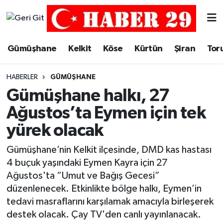
Merkez Hava Durumu
Gümüşhane
Kelkit
Köse
Kürtün
Şiran
Tor
Merkez Trafik Yoğunluk Haritası
HABERLER
GÜMÜŞHANE
Süper Lig Puan Durumu ve Fikstür
Gümüşhane halkı, 27
Ağustos’ta Eymen için tek
Tüm Manşetler
yürek olacak
Son Dakika Haberleri
Gümüşhane’nin Kelkit ilçesinde, DMD kas hastası
4 buçuk yaşındaki Eymen Kayra için 27
Haber Arşivi
Ağustos'ta “Umut ve Bağış Gecesi”
düzenlenecek. Etkinlikte bölge halkı, Eymen’in
tedavi masraflarını karşılamak amacıyla birleşerek
destek olacak. Çay TV'den canlı yayınlanacak.