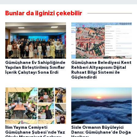
Bunlar da ilginizi çekebilir
Gümüşhane Ev Sahipliğinde
Gümüşhane Belediyesi Kent
Yapılan Birleştirilmiş Sınıflar
Rehberi Altyapısını Dijital
İçerik Çalıştayı Sona Erdi
Ruhsat Bilgi Sistemi ile
Güçlendirdi
İlim Yayma Cemiyeti
Sisle Ormanın Büyüleyici
Gümüşhane Şubesi'nde Yaz
Dansı: Gümüşhane’de Doğa