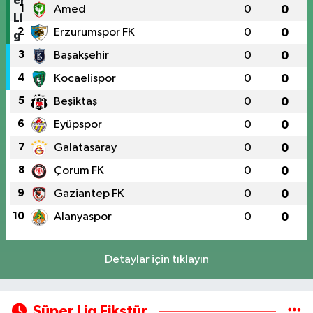
1
Amed
0
0
2
Erzurumspor FK
0
0
3
Başakşehir
0
0
4
Kocaelispor
0
0
5
Beşiktaş
0
0
6
Eyüpspor
0
0
7
Galatasaray
0
0
8
Çorum FK
0
0
9
Gaziantep FK
0
0
10
Alanyaspor
0
0
Detaylar için tıklayın
Süper Lig Fikstür