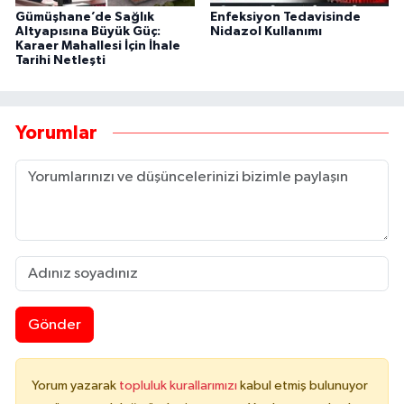
Gümüşhane’de Sağlık
Enfeksiyon Tedavisinde
Altyapısına Büyük Güç:
Nidazol Kullanımı
Karaer Mahallesi İçin İhale
Tarihi Netleşti
Yorumlar
Gönder
Yorum yazarak
topluluk kurallarımızı
kabul etmiş bulunuyor