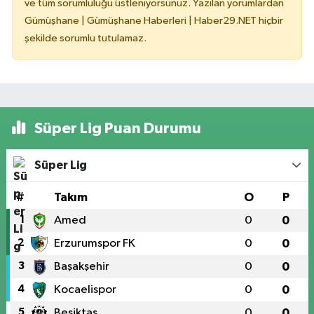
ve tüm sorumluluğu üstleniyorsunuz. Yazılan yorumlardan
Gümüşhane | Gümüşhane Haberleri | Haber29.NET hiçbir
şekilde sorumlu tutulamaz.
Süper Lig Puan Durumu
Süper Lig
#
Takım
O
P
1
Amed
0
0
2
Erzurumspor FK
0
0
3
Başakşehir
0
0
4
Kocaelispor
0
0
5
Beşiktaş
0
0