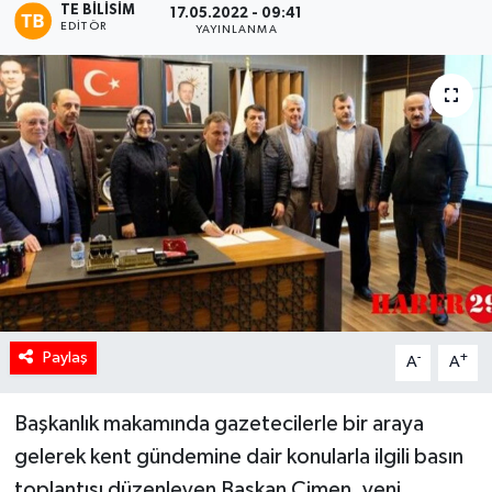
TE BILISIM
17.05.2022 - 09:41
EDITÖR
YAYINLANMA
Paylaş
-
+
A
A
Başkanlık makamında gazetecilerle bir araya
gelerek kent gündemine dair konularla ilgili basın
toplantısı düzenleyen Başkan Çimen, yeni