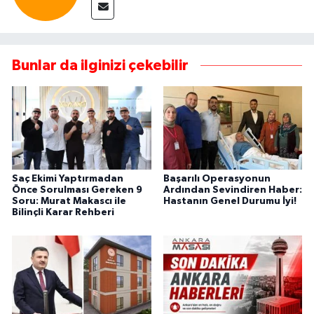
Bunlar da ilginizi çekebilir
Saç Ekimi Yaptırmadan
Başarılı Operasyonun
Önce Sorulması Gereken 9
Ardından Sevindiren Haber:
Soru: Murat Makascı ile
Hastanın Genel Durumu İyi!
Bilinçli Karar Rehberi