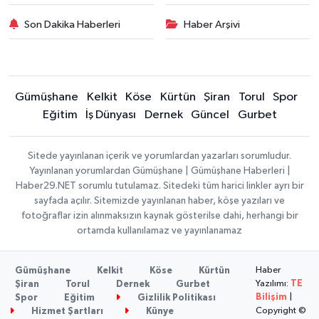
Son Dakika Haberleri
Haber Arşivi
Gümüşhane
Kelkit
Köse
Kürtün
Şiran
Torul
Spor
Eğitim
İş Dünyası
Dernek
Güncel
Gurbet
Sitede yayınlanan içerik ve yorumlardan yazarları sorumludur.
Yayınlanan yorumlardan Gümüşhane | Gümüşhane Haberleri |
Haber29.NET sorumlu tutulamaz. Sitedeki tüm harici linkler ayrı bir
sayfada açılır. Sitemizde yayınlanan haber, köşe yazıları ve
fotoğraflar izin alınmaksızın kaynak gösterilse dahi, herhangi bir
ortamda kullanılamaz ve yayınlanamaz
Haber
Gümüşhane
Kelkit
Köse
Kürtün
Yazılımı:
TE
Şiran
Torul
Dernek
Gurbet
Bilişim
|
Spor
Eğitim
Gizlilik Politikası
Copyright ©
Hizmet Şartları
Künye