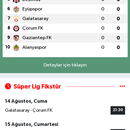
6
Eyüpspor
0
0
7
Galatasaray
0
0
8
Çorum FK
0
0
9
Gaziantep FK
0
0
10
Alanyaspor
0
0
Detaylar için tıklayın
Süper Lig Fikstür
14 Ağustos, Cuma
Galatasaray - Çorum FK
21:30
15 Ağustos, Cumartesi