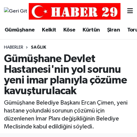
Merkez Hava Durumu
Gümüşhane
Kelkit
Köse
Kürtün
Şiran
Tor
Merkez Trafik Yoğunluk Haritası
HABERLER
SAĞLIK
Süper Lig Puan Durumu ve Fikstür
Gümüşhane Devlet
Hastanesi'nin yol sorunu
Tüm Manşetler
yeni imar planıyla çözüme
Son Dakika Haberleri
kavuşturulacak
Haber Arşivi
Gümüşhane Belediye Başkanı Ercan Çimen, yeni
hastane yolundaki sorunun çözümü için
düzenlenen İmar Planı değişikliğinin Belediye
Meclisinde kabul edildiğini söyledi.