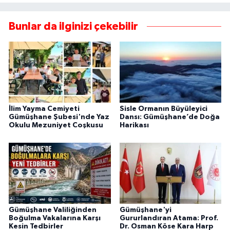
Bunlar da ilginizi çekebilir
İlim Yayma Cemiyeti
Sisle Ormanın Büyüleyici
Gümüşhane Şubesi'nde Yaz
Dansı: Gümüşhane’de Doğa
Okulu Mezuniyet Coşkusu
Harikası
Gümüşhane Valiliğinden
Gümüşhane'yi
Boğulma Vakalarına Karşı
Gururlandıran Atama: Prof.
Kesin Tedbirler
Dr. Osman Köse Kara Harp