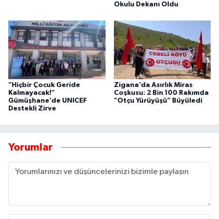
Okulu Dekanı Oldu
"Hiçbir Çocuk Geride
Zigana’da Asırlık Miras
Kalmayacak!"
Coşkusu: 2 Bin 100 Rakımda
Gümüşhane’de UNICEF
"Otçu Yürüyüşü" Büyüledi
Destekli Zirve
Yorumlar