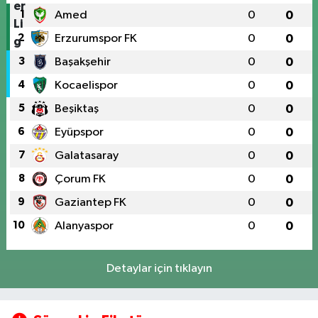
1
Amed
0
0
2
Erzurumspor FK
0
0
3
Başakşehir
0
0
4
Kocaelispor
0
0
5
Beşiktaş
0
0
6
Eyüpspor
0
0
7
Galatasaray
0
0
8
Çorum FK
0
0
9
Gaziantep FK
0
0
10
Alanyaspor
0
0
Detaylar için tıklayın