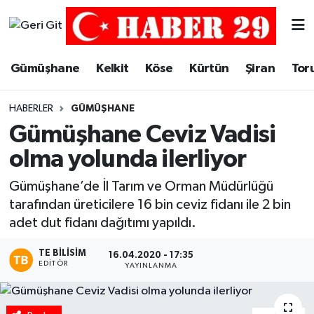
Merkez Hava Durumu
Gümüşhane
Kelkit
Köse
Kürtün
Şiran
Tor
Merkez Trafik Yoğunluk Haritası
HABERLER
GÜMÜŞHANE
Süper Lig Puan Durumu ve Fikstür
Gümüşhane Ceviz Vadisi
olma yolunda ilerliyor
Tüm Manşetler
Gümüşhane’de İl Tarım ve Orman Müdürlüğü
Son Dakika Haberleri
tarafından üreticilere 16 bin ceviz fidanı ile 2 bin
adet dut fidanı dağıtımı yapıldı.
Haber Arşivi
TE BILISIM
16.04.2020 - 17:35
EDITÖR
YAYINLANMA