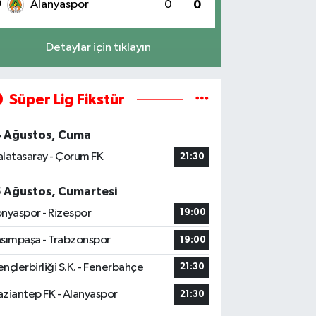
0
Alanyaspor
0
0
Detaylar için tıklayın
Süper Lig Fikstür
4 Ağustos, Cuma
latasaray - Çorum FK
21:30
5 Ağustos, Cumartesi
nyaspor - Rizespor
19:00
sımpaşa - Trabzonspor
19:00
nçlerbirliği S.K. - Fenerbahçe
21:30
ziantep FK - Alanyaspor
21:30