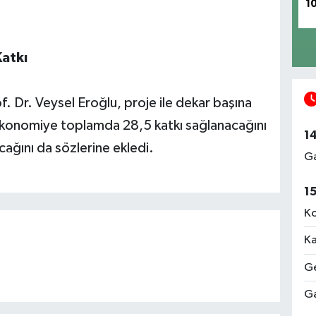
1
Katkı
f. Dr. Veysel Eroğlu, proje ile dekar başına
li ekonomiye toplamda 28,5 katkı sağlanacağını
1
cağını da sözlerine ekledi.
Ga
1
Ko
Ka
Ge
Ga