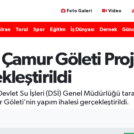
Foto Galeri
Video
Şiran
Torul
Spor
Eğitim
İş Dünyası
Dernek
Günc
amur Göleti Proj
kleştirildi
Devlet Su İşleri (DSİ) Genel Müdürlüğü tar
 Göleti’nin yapım ihalesi gerçekleştirildi.