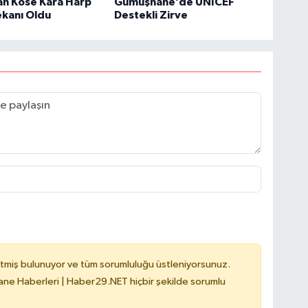
an Köse Kara Harp
Gümüşhane’de UNICEF
ekanı Oldu
Destekli Zirve
tmiş bulunuyor ve tüm sorumluluğu üstleniyorsunuz.
e Haberleri | Haber29.NET hiçbir şekilde sorumlu