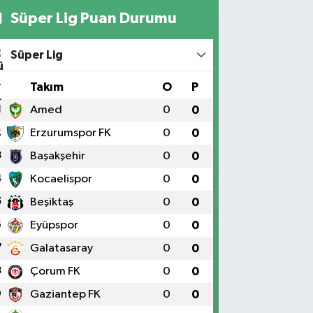
Süper Lig Puan Durumu
Süper Lig
#
Takım
O
P
1
Amed
0
0
2
Erzurumspor FK
0
0
3
Başakşehir
0
0
4
Kocaelispor
0
0
5
Beşiktaş
0
0
6
Eyüpspor
0
0
7
Galatasaray
0
0
8
Çorum FK
0
0
9
Gaziantep FK
0
0