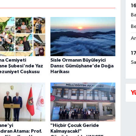
1
Ba
Be
Am
1
ma Cemiyeti
Sisle Ormanın Büyüleyici
Sa
ne Şubesi'nde Yaz
Dansı: Gümüşhane’de Doğa
ezuniyet Coşkusu
Harikası
Y
ne'yi
"Hiçbir Çocuk Geride
dıran Atama: Prof.
Kalmayacak!"