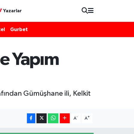
Yazarlar
el
Gurbet
e Yapım
afından Gümüşhane ili, Kelkit
-
+
A
A