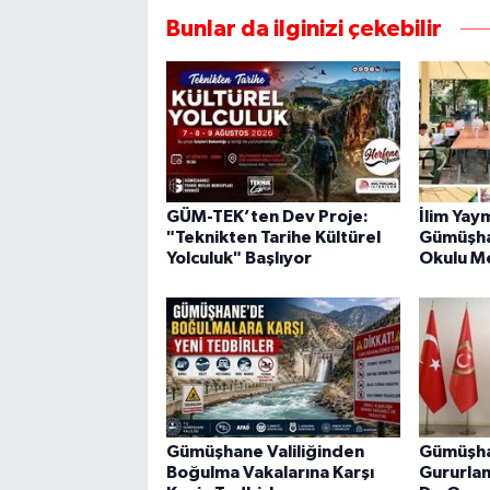
Bunlar da ilginizi çekebilir
GÜM-TEK’ten Dev Proje:
İlim Yay
"Teknikten Tarihe Kültürel
Gümüşha
Yolculuk" Başlıyor
Okulu M
Gümüşhane Valiliğinden
Gümüşha
Boğulma Vakalarına Karşı
Gururlan