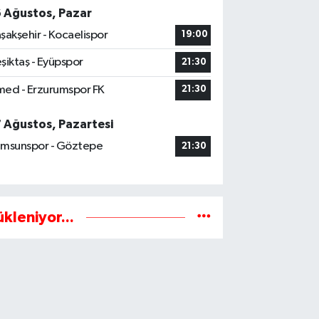
6 Ağustos, Pazar
şakşehir - Kocaelispor
19:00
şiktaş - Eyüpspor
21:30
ed - Erzurumspor FK
21:30
7 Ağustos, Pazartesi
msunspor - Göztepe
21:30
ükleniyor...