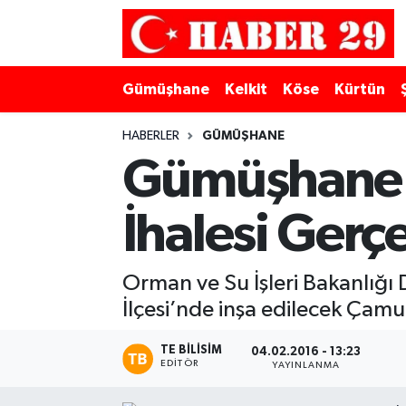
Merkez Hava Durumu
Gümüşhane
Kelkit
Köse
Kürtün
Merkez Trafik Yoğunluk Haritası
HABERLER
GÜMÜŞHANE
Süper Lig Puan Durumu ve Fikstür
Gümüşhane Ç
Tüm Manşetler
İhalesi Gerçe
Son Dakika Haberleri
Orman ve Su İşleri Bakanlığı 
Haber Arşivi
İlçesi’nde inşa edilecek Çamur
TE BILISIM
04.02.2016 - 13:23
EDITÖR
YAYINLANMA