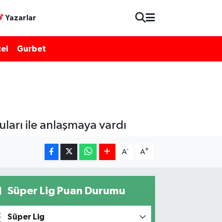
Yazarlar
el
Gurbet
ları ile anlaşmaya vardı
-
+
A
A
Süper Lig Puan Durumu
Süper Lig