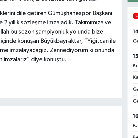
diklerini dile getiren Gümüşhanespor Başkanı
2 yıllık sözleşme imzaladık. Takımımıza ve
şallah bu sezon şampiyonluk yolunda bize
1
n içinde konuşan Büyükbayraktar, “Yiğitcan ile
Ga
özleşme imzalayacağız. Zannediyorum ki onunda
1
n imzalarız” diye konuştu.
Ko
Ka
Ge
Ga
1
Ba
Be