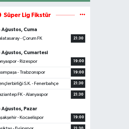
Süper Lig Fikstür
4 Ağustos, Cuma
latasaray - Çorum FK
21:30
5 Ağustos, Cumartesi
nyaspor - Rizespor
19:00
sımpaşa - Trabzonspor
19:00
nçlerbirliği S.K. - Fenerbahçe
21:30
ziantep FK - Alanyaspor
21:30
6 Ağustos, Pazar
şakşehir - Kocaelispor
19:00
şiktaş - Eyüpspor
21:30