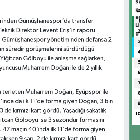
erinden Gümüşhanespor’da transfer
eknik Direktör Levent Eriş’in raporu
ten Gümüşhanespor yönetiminden defansa 2
uzun süredir görüşmelerini sürdürdüğü
Yiğitcan Gölboyu ile anlaşma sağlarken,
yuncusu Muharrem Doğan ile de 2 yıllık
ı terleten Muharrem Doğan, Eyüpspor ile
ında da ilk 11’de forma giyen Doğan, 3 bin
3 de kırmızı kart gördü. Yaşadığı sakatlık
1
ğitcan Gölboyu ise 3 sezondur formasını
. 47 maçın 40’ında ilk 11’de forma giyen
ırken 9 sarı, 2 de kırmızı kart gördü.