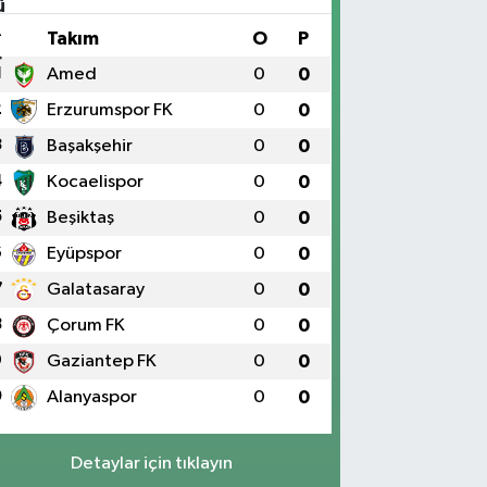
#
Takım
O
P
1
Amed
0
0
2
Erzurumspor FK
0
0
3
Başakşehir
0
0
4
Kocaelispor
0
0
5
Beşiktaş
0
0
6
Eyüpspor
0
0
7
Galatasaray
0
0
8
Çorum FK
0
0
9
Gaziantep FK
0
0
0
Alanyaspor
0
0
Detaylar için tıklayın