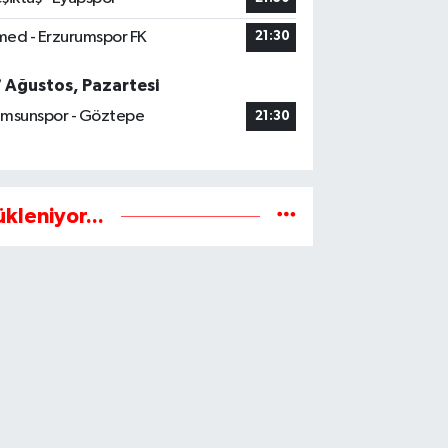
ed - Erzurumspor FK
21:30
7 Ağustos, Pazartesi
msunspor - Göztepe
21:30
ükleniyor...