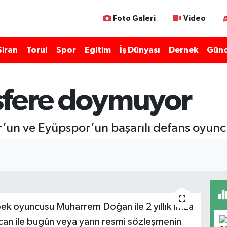
Foto Galeri
Video
Şiran
Torul
Spor
Eğitim
İş Dünyası
Dernek
Günc
sfere doymuyor
r’un ve Eyüpspor’un başarılı defans oyuncu
k oyuncusu Muharrem Doğan ile 2 yıllık imza
can ile bugün veya yarın resmi sözleşmenin