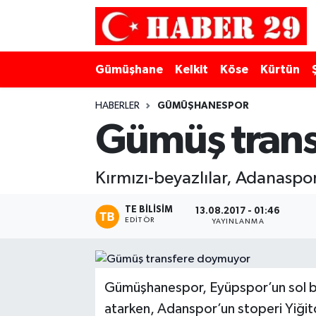
Merkez Hava Durumu
Gümüşhane
Kelkit
Köse
Kürtün
Merkez Trafik Yoğunluk Haritası
HABERLER
GÜMÜŞHANESPOR
Süper Lig Puan Durumu ve Fikstür
Gümüş tran
Tüm Manşetler
Kırmızı-beyazlılar, Adanaspo
Son Dakika Haberleri
TE BILISIM
13.08.2017 - 01:46
EDITÖR
YAYINLANMA
Haber Arşivi
Gümüşhanespor, Eyüpspor’un sol be
atarken, Adanspor’un stoperi Yiğit