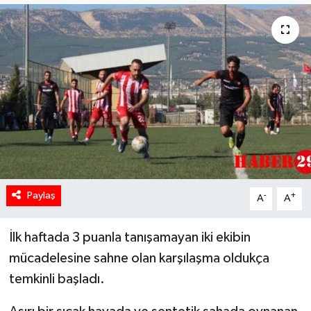
Paylaş
-
+
A
A
İlk haftada 3 puanla tanışamayan iki ekibin
mücadelesine sahne olan karşılaşma oldukça
temkinli başladı.