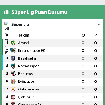
Süper Lig Puan Durumu
Süper Lig
#
Takım
O
P
1
Amed
0
0
2
Erzurumspor FK
0
0
3
Başakşehir
0
0
4
Kocaelispor
0
0
5
Beşiktaş
0
0
6
Eyüpspor
0
0
7
Galatasaray
0
0
8
Çorum FK
0
0
9
Gaziantep FK
0
0