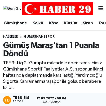
Merkez Hava Durumu
Gümüşhane
Kelkit
Köse
Kürtün
Şiran
Tor
Merkez Trafik Yoğunluk Haritası
HABERLER
GÜMÜŞHANESPOR
Süper Lig Puan Durumu ve Fikstür
Gümüş Maraş'tan 1 Puanla
Döndü
Tüm Manşetler
TFF 3. Lig 2. Gurupta mücadele eden temsilcimiz
Son Dakika Haberleri
Gümüşhane Sportif Faaliyetler A.Ş. sezonun ikinci
haftasında deplasmanda karşılaştığı Yardımcıoğlu
Haber Arşivi
Sigorta Kahramanmaraşspor ile golsüz berabere
kaldı.
TE BILISIM
12.09.2022 - 08:04
EDITÖR
YAYINLANMA