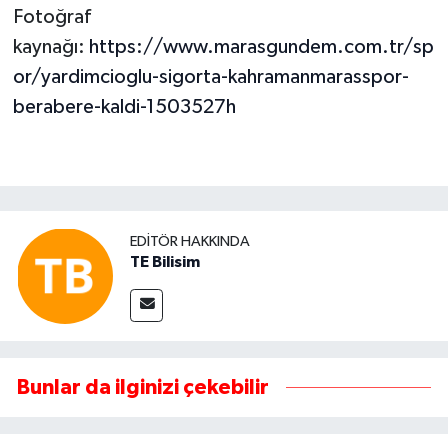
Fotoğraf
kaynağı:
https://www.marasgundem.com.tr/sp
or/yardimcioglu-sigorta-kahramanmarasspor-
berabere-kaldi-1503527h
EDITÖR HAKKINDA
TE Bilisim
Bunlar da ilginizi çekebilir