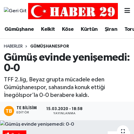
Merkez Hava Durumu
Gümüşhane
Kelkit
Köse
Kürtün
Şiran
Tor
Merkez Trafik Yoğunluk Haritası
HABERLER
GÜMÜŞHANESPOR
Süper Lig Puan Durumu ve Fikstür
Gümüş evinde yenişemedi:
0-0
Tüm Manşetler
TFF 2.lig, Beyaz grupta mücadele eden
Son Dakika Haberleri
Gümüşhanespor, sahasında konuk ettiği
İnegölspor’la 0-0 berabere kaldı.
Haber Arşivi
TE BILISIM
15.03.2020 - 18:58
EDITÖR
YAYINLANMA