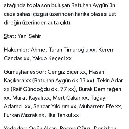
atağında topla son buluşan Batuhan Aygün’ün
ceza sahası çizgisi üzerinden harika plasesi üst
direğin üzerinden auta çıktı.
S
tat: Yeni Şehir
Hakemler: Ahmet Turan Timuroğlu xx, Kerem
Candaş xx, Yakup Keçeci xx
Gümüşhanespor: Cengiz Biçer xx, Hasan
Kaşıkara xx (Batuhan Aygün dk.13 xx), Tekin Adar
xx (Raif Gündoğdu dk. 77 xx), Burak Demireğen
xx, Murat Kayalı xx, Mert Çakar xx, Tuğay
Adamcıl xx, Sancar Yıldırım xx, Muharrem Efe xx,
Furkan Mızrak xx, İlke Tankul xx
Yedekler: Ogün Alkan, Recep Oğuz, Denizhan