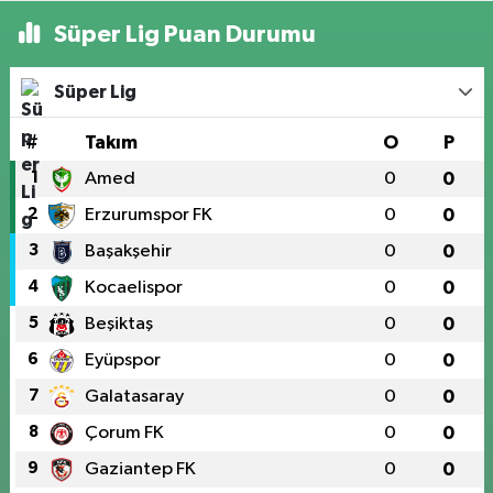
Süper Lig Puan Durumu
Süper Lig
#
Takım
O
P
1
Amed
0
0
2
Erzurumspor FK
0
0
3
Başakşehir
0
0
4
Kocaelispor
0
0
5
Beşiktaş
0
0
6
Eyüpspor
0
0
7
Galatasaray
0
0
8
Çorum FK
0
0
9
Gaziantep FK
0
0