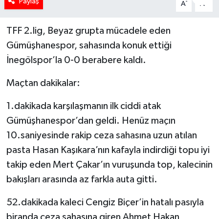
Paylaş
-
+
A
A
TFF 2.lig, Beyaz grupta mücadele eden
Gümüşhanespor, sahasında konuk ettiği
İnegölspor’la 0-0 berabere kaldı.
Maçtan dakikalar:
1.dakikada karşılaşmanın ilk ciddi atak
Gümüşhanespor’dan geldi. Henüz maçın
10.saniyesinde rakip ceza sahasına uzun atılan
pasta Hasan Kaşıkara’nın kafayla indirdiği topu iyi
takip eden Mert Çakar’ın vuruşunda top, kalecinin
bakışları arasında az farkla auta gitti.
52.dakikada kaleci Cengiz Biçer’in hatalı pasıyla
biranda ceza sahasına giren Ahmet Hakan