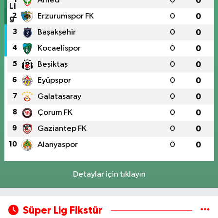
Amed
0
0
2
Erzurumspor FK
0
0
3
Başakşehir
0
0
4
Kocaelispor
0
0
5
Beşiktaş
0
0
6
Eyüpspor
0
0
7
Galatasaray
0
0
8
Çorum FK
0
0
9
Gaziantep FK
0
0
10
Alanyaspor
0
0
Detaylar için tıklayın
Süper Lig Fikstür