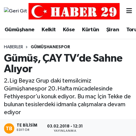
Merkez Hava Durumu
Gümüşhane
Kelkit
Köse
Kürtün
Şiran
Tor
Merkez Trafik Yoğunluk Haritası
HABERLER
GÜMÜŞHANESPOR
Süper Lig Puan Durumu ve Fikstür
Gümüş, ÇAY TV’de Sahne
Alıyor
Tüm Manşetler
2.Lig Beyaz Grup daki temsilcimiz
Son Dakika Haberleri
Gümüşhanespor 20.Hafta mücadelesinde
Fethiyespor’u konuk ediyor. Bu maç İçin Tekke de
Haber Arşivi
bulunan tesislerdeki idmanla çalışmalara devam
ediyor
TE BILISIM
03.02.2018 - 12:31
EDITÖR
YAYINLANMA