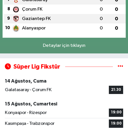
8
Çorum FK
0
0
9
Gaziantep FK
0
0
10
Alanyaspor
0
0
Detaylar için tıklayın
Süper Lig Fikstür
14 Ağustos, Cuma
Galatasaray - Çorum FK
21:30
15 Ağustos, Cumartesi
Konyaspor - Rizespor
19:00
Kasımpaşa - Trabzonspor
19:00