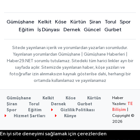
Gümüşhane
Kelkit
Köse
Kürtün
Şiran
Torul
Spor
Eğitim
İş Dünyası
Dernek
Güncel
Gurbet
Sitede yayınlanan içerik ve yorumlardan yazarları sorumludur.
Yayınlanan yorumlardan Gümüşhane | Gümüşhane Haberleri |
Haber29.NET sorumlu tutulamaz. Sitedeki tüm harici linkler ayrı bir
sayfada açılır. Sitemizde yayınlanan haber, köşe yazıları ve
fotoğraflar izin alınmaksızın kaynak gösterilse dahi, herhangi bir
ortamda kullanılamaz ve yayınlanamaz
Haber
Gümüşhane
Kelkit
Köse
Kürtün
Yazılımı:
TE
Şiran
Torul
Dernek
Gurbet
Bilişim
|
Spor
Eğitim
Gizlilik Politikası
Copyright ©
Hizmet Şartları
Künye
2026
En iyi site deneyimi sağlamak için çerezlerden