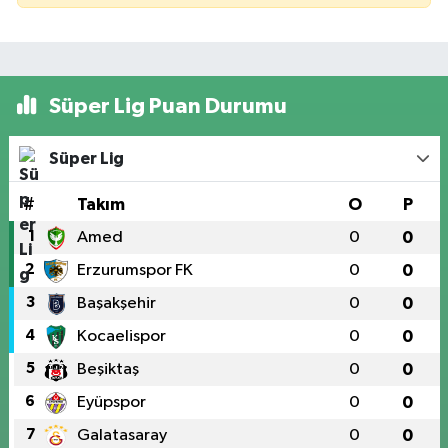
Süper Lig Puan Durumu
Süper Lig
#
Takım
O
P
1
Amed
0
0
2
Erzurumspor FK
0
0
3
Başakşehir
0
0
4
Kocaelispor
0
0
5
Beşiktaş
0
0
6
Eyüpspor
0
0
7
Galatasaray
0
0