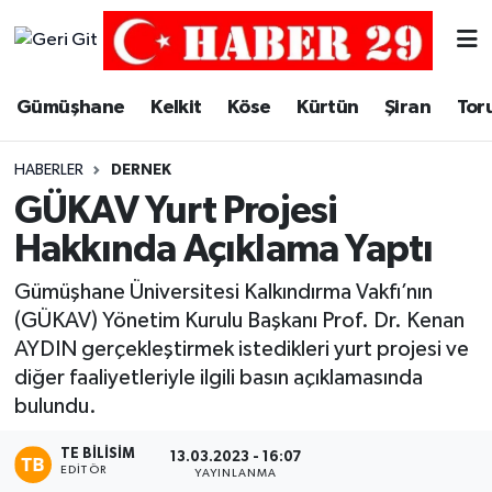
Merkez Hava Durumu
Gümüşhane
Kelkit
Köse
Kürtün
Şiran
Tor
Merkez Trafik Yoğunluk Haritası
HABERLER
DERNEK
Süper Lig Puan Durumu ve Fikstür
GÜKAV Yurt Projesi
Hakkında Açıklama Yaptı
Tüm Manşetler
Gümüşhane Üniversitesi Kalkındırma Vakfı’nın
Son Dakika Haberleri
(GÜKAV) Yönetim Kurulu Başkanı Prof. Dr. Kenan
AYDIN gerçekleştirmek istedikleri yurt projesi ve
Haber Arşivi
diğer faaliyetleriyle ilgili basın açıklamasında
bulundu.
TE BILISIM
13.03.2023 - 16:07
EDITÖR
YAYINLANMA