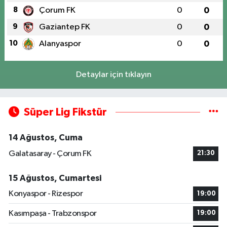
8
Çorum FK
0
0
9
Gaziantep FK
0
0
10
Alanyaspor
0
0
Detaylar için tıklayın
Süper Lig Fikstür
14 Ağustos, Cuma
Galatasaray - Çorum FK
21:30
15 Ağustos, Cumartesi
Konyaspor - Rizespor
19:00
Kasımpaşa - Trabzonspor
19:00