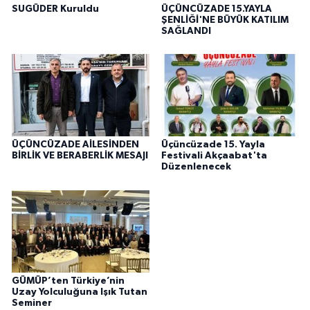
SUGÜDER Kuruldu
ÜÇÜNCÜZADE 15.YAYLA
ŞENLİĞİ'NE BÜYÜK KATILIM
SAĞLANDI
ÜÇÜNCÜZADE AİLESİNDEN
Üçüncüzade 15. Yayla
BİRLİK VE BERABERLİK MESAJI
Festivali Akçaabat'ta
Düzenlenecek
GÜMÜP’ten Türkiye’nin
Uzay Yolculuğuna Işık Tutan
Seminer