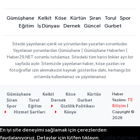
Gümüşhane
Kelkit
Köse
Kürtün
Şiran
Torul
Spor
Eğitim
İş Dünyası
Dernek
Güncel
Gurbet
Sitede yayınlanan içerik ve yorumlardan yazarları sorumludur.
Yayınlanan yorumlardan Gümüşhane | Gümüşhane Haberleri |
Haber29.NET sorumlu tutulamaz. Sitedeki tüm harici linkler ayrı bir
sayfada açılır. Sitemizde yayınlanan haber, köşe yazıları ve
fotoğraflar izin alınmaksızın kaynak gösterilse dahi, herhangi bir
ortamda kullanılamaz ve yayınlanamaz
Haber
Gümüşhane
Kelkit
Köse
Kürtün
Yazılımı:
TE
Şiran
Torul
Dernek
Gurbet
Bilişim
|
Spor
Eğitim
Gizlilik Politikası
Copyright ©
Hizmet Şartları
Künye
2026
En iyi site deneyimi sağlamak için çerezlerden
faydalanıyoruz. Detaylar için lütfen tıklayın.
Gizlilik Politikası