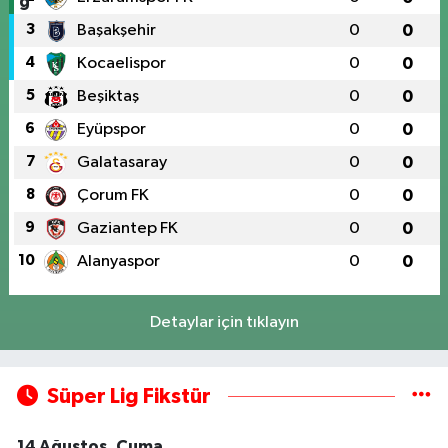
3
Başakşehir
0
0
4
Kocaelispor
0
0
5
Beşiktaş
0
0
6
Eyüpspor
0
0
7
Galatasaray
0
0
8
Çorum FK
0
0
9
Gaziantep FK
0
0
10
Alanyaspor
0
0
Detaylar için tıklayın
Süper Lig Fikstür
14 Ağustos, Cuma