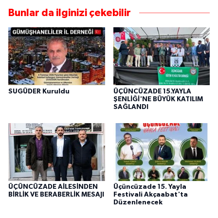
Bunlar da ilginizi çekebilir
SUGÜDER Kuruldu
ÜÇÜNCÜZADE 15.YAYLA
ŞENLİĞİ'NE BÜYÜK KATILIM
SAĞLANDI
ÜÇÜNCÜZADE AİLESİNDEN
Üçüncüzade 15. Yayla
BİRLİK VE BERABERLİK MESAJI
Festivali Akçaabat'ta
Düzenlenecek