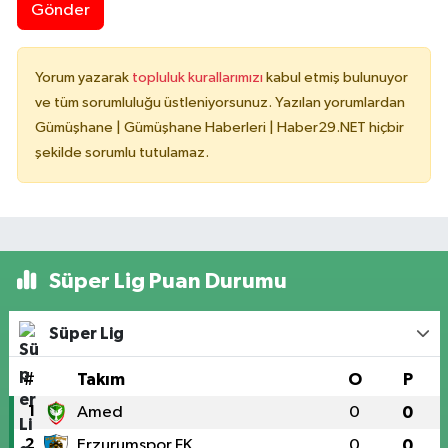
Gönder
Yorum yazarak
topluluk kurallarımızı
kabul etmiş bulunuyor
ve tüm sorumluluğu üstleniyorsunuz. Yazılan yorumlardan
Gümüşhane | Gümüşhane Haberleri | Haber29.NET hiçbir
şekilde sorumlu tutulamaz.
Süper Lig Puan Durumu
Süper Lig
#
Takım
O
P
1
Amed
0
0
2
Erzurumspor FK
0
0