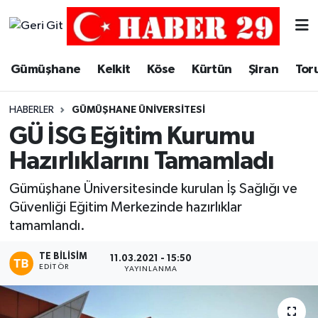
Merkez Hava Durumu
Gümüşhane
Kelkit
Köse
Kürtün
Şiran
Tor
Merkez Trafik Yoğunluk Haritası
HABERLER
GÜMÜŞHANE ÜNIVERSITESI
Süper Lig Puan Durumu ve Fikstür
GÜ İSG Eğitim Kurumu
Hazırlıklarını Tamamladı
Tüm Manşetler
Gümüşhane Üniversitesinde kurulan İş Sağlığı ve
Son Dakika Haberleri
Güvenliği Eğitim Merkezinde hazırlıklar
tamamlandı.
Haber Arşivi
TE BILISIM
11.03.2021 - 15:50
EDITÖR
YAYINLANMA