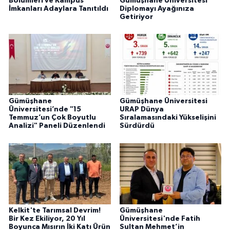
Bölümleri ve Kampüs
Gümüşhane Üniversitesi
İmkanları Adaylara Tanıtıldı
Diplomayı Ayağınıza
Getiriyor
Gümüşhane
Gümüşhane Üniversitesi
Üniversitesi’nde "15
URAP Dünya
Temmuz’un Çok Boyutlu
Sıralamasındaki Yükselişini
Analizi" Paneli Düzenlendi
Sürdürdü
Kelkit'te Tarımsal Devrim!
Gümüşhane
Bir Kez Ekiliyor, 20 Yıl
Üniversitesi'nde Fatih
Boyunca Mısırın İki Katı Ürün
Sultan Mehmet’in