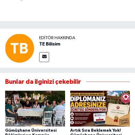
EDITÖR HAKKINDA
TE Bilisim
Bunlar da ilginizi çekebilir
Gümüşhane Üniversitesi
Artık Sıra Beklemek Yok!