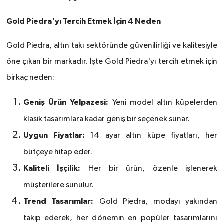
Gold Piedra'yı Tercih Etmek İçin 4 Neden
Gold Piedra, alt
ın takı sekt
ö
ründe güvenilirliği ve kalitesiyle
ö
ne çıkan bir markadır. İşte Gold Piedra'yı tercih etmek için
birkaç neden:
Geni
ş Ürün Yelpazesi:
Yeni model altın küpelerden
klasik tasarımlara kadar geniş bir seçenek sunar.
Uygun Fiyatlar:
14 ayar altın küpe fiyatları
, her
b
ütçeye hitap eder.
Kaliteli İşçilik:
Her bir ürün,
ö
zenle işlenerek
müşterilere sunulur.
Trend Tasar
ımlar:
Gold Piedra, moday
ı yakından
takip ederek, her d
ö
nemin en popüler tasarımlarını