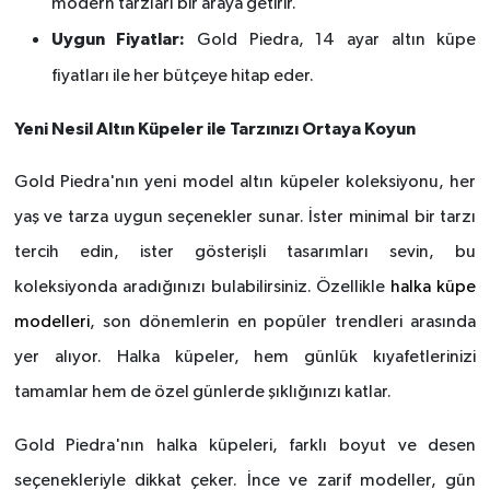
modern tarzları bir araya getirir.
Uygun Fiyatlar:
Gold Piedra, 14 ayar altın küpe
fiyatları
ile her b
ütçeye hitap eder.
Yeni Nesil Altın Küpeler ile Tarzınızı Ortaya Koyun
Gold Piedra'nın yeni model altın küpeler koleksiyonu, her
yaş ve tarza uygun seçenekler sunar. İster minimal bir tarzı
tercih edin, ister g
ö
sterişli tasarımları sevin, bu
koleksiyonda aradığınızı bulabilirsiniz. Özellikle
halka kü
pe
modelleri
, son d
ö
nemlerin en popüler trendleri arasında
yer alıyor. Halka küpeler, hem günlük kıyafetlerinizi
tamamlar hem de
ö
zel günlerde şıklığınızı katlar.
Gold Piedra'nın halka küpeleri, farklı boyut ve desen
seçenekleriyle dikkat çeker. İnce ve zarif modeller, gün