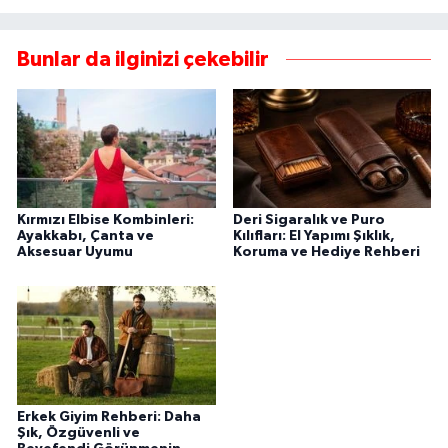
Bunlar da ilginizi çekebilir
Kırmızı Elbise Kombinleri:
Deri Sigaralık ve Puro
Ayakkabı, Çanta ve
Kılıfları: El Yapımı Şıklık,
Aksesuar Uyumu
Koruma ve Hediye Rehberi
Erkek Giyim Rehberi: Daha
Şık, Özgüvenli ve