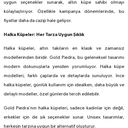
uygun seçenekler sunarak, altın küpe sahibi olmayı
kolaylaştırıyor. Özellikle kampanya d
ö
nemlerinde, bu
fiyatlar daha da cazip hale geliyor.
Halka Küpeler: Her Tarza Uygun Şıklık
Halka küpeler, altın takıların en klasik ve zamansız
modellerinden biridir. Gold Piedra, bu geleneksel tasarımı
modern dokunuşlarla yeniden yorumluyor. Halka küpe
modelleri, farklı çaplarda ve detaylarda sunuluyor. İnce
halka küpeler, günlük kullanım için idealken, daha büyük ve
detaylı
modeller,
ö
zel günlerde tercih edilebilir.
Gold Piedra'nın halka küpeleri, sadece kadınlar iç
in de
ğil,
erkekler iç
in de
şık seçenekler sunar. Unisex tasarımlar,
herkesin tarzına uygun bir alternatif oluşturur.