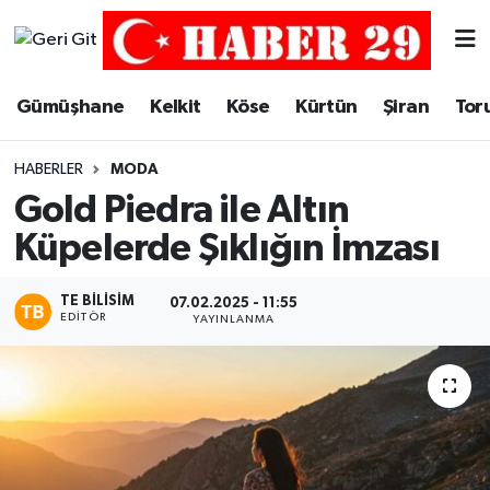
Merkez Hava Durumu
Gümüşhane
Kelkit
Köse
Kürtün
Şiran
Tor
Merkez Trafik Yoğunluk Haritası
HABERLER
MODA
Süper Lig Puan Durumu ve Fikstür
Gold Piedra ile Altın
Küpelerde Şıklığın İmzası
Tüm Manşetler
TE BILISIM
Son Dakika Haberleri
07.02.2025 - 11:55
EDITÖR
YAYINLANMA
Haber Arşivi