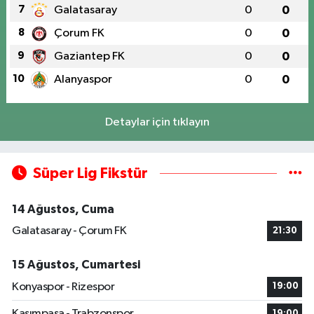
7
Galatasaray
0
0
8
Çorum FK
0
0
9
Gaziantep FK
0
0
10
Alanyaspor
0
0
Detaylar için tıklayın
Süper Lig Fikstür
14 Ağustos, Cuma
Galatasaray - Çorum FK
21:30
15 Ağustos, Cumartesi
Konyaspor - Rizespor
19:00
Kasımpaşa - Trabzonspor
19:00