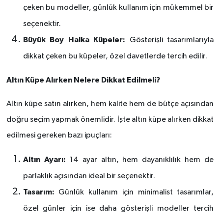
çeken bu modeller, günlük kullanım için mükemmel bir
seçenektir.
Büyük Boy Halka Kü
peler:
G
ö
sterişli tasarımlarıyla
dikkat çeken bu küpeler,
ö
zel davetlerde tercih edilir.
Altın Küpe Alırken Nelere Dikkat Edilmeli?
Altın küpe satın alırken, hem kalite hem de bütçe açısından
doğru seçim yapmak
ö
nemlidir. İş
te alt
ın küpe alırken dikkat
edilmesi gereken bazı ipuçları:
Altın Ayarı:
14 ayar altın, hem dayanıklılık hem de
parlaklık açısından ideal bir seçenektir.
Tasarım:
Günlük kullanım için minimalist tasarımlar,
ö
zel günler için ise daha g
ö
sterişli modeller tercih