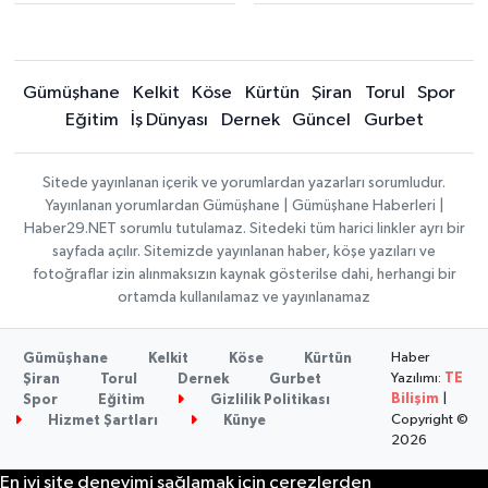
Gümüşhane
Kelkit
Köse
Kürtün
Şiran
Torul
Spor
Eğitim
İş Dünyası
Dernek
Güncel
Gurbet
Sitede yayınlanan içerik ve yorumlardan yazarları sorumludur.
Yayınlanan yorumlardan Gümüşhane | Gümüşhane Haberleri |
Haber29.NET sorumlu tutulamaz. Sitedeki tüm harici linkler ayrı bir
sayfada açılır. Sitemizde yayınlanan haber, köşe yazıları ve
fotoğraflar izin alınmaksızın kaynak gösterilse dahi, herhangi bir
ortamda kullanılamaz ve yayınlanamaz
Haber
Gümüşhane
Kelkit
Köse
Kürtün
Yazılımı:
TE
Şiran
Torul
Dernek
Gurbet
Bilişim
|
Spor
Eğitim
Gizlilik Politikası
Copyright ©
Hizmet Şartları
Künye
2026
En iyi site deneyimi sağlamak için çerezlerden