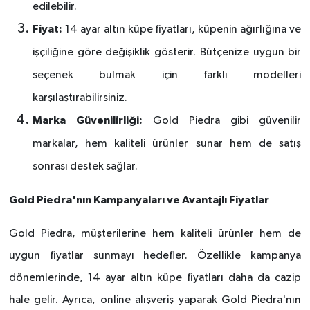
edilebilir.
Fiyat:
14 ayar altın küpe fiyatları, küpenin ağırlığına ve
işçiliğine g
ö
re de
ğişiklik g
ö
sterir. Bütçenize uygun bir
seçenek bulmak için farklı modelleri
karşılaştırabilirsiniz.
Marka Güvenilirliğ
i:
Gold Piedra gibi güvenilir
markalar, hem kaliteli ürünler sunar hem de satış
sonrası destek sağlar.
Gold Piedra'nın Kampanyaları ve Avantajlı Fiyatlar
Gold Piedra, m
üşterilerine hem kaliteli ürünler hem de
uygun fiyatlar sunmayı hedefler. Özellikle kampanya
d
ö
nemlerinde, 14 ayar altın küpe fiyatları daha da cazip
hale gelir. Ayrı
ca, online al
ışveriş yaparak Gold Piedra'nın