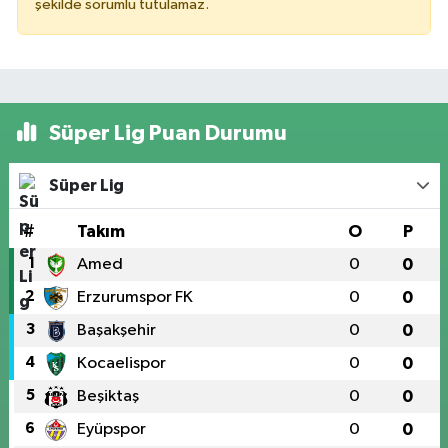
şekilde sorumlu tutulamaz.
Süper Lig Puan Durumu
Süper Lig
#
Takım
O
P
1
Amed
0
0
2
Erzurumspor FK
0
0
3
Başakşehir
0
0
4
Kocaelispor
0
0
5
Beşiktaş
0
0
6
Eyüpspor
0
0