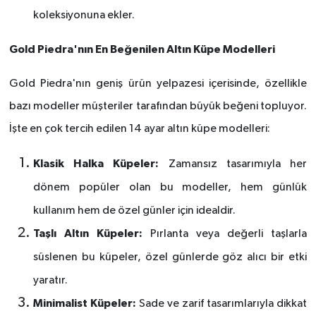
koleksiyonuna ekler.
Gold Piedra'nı
n En Be
ğenilen Altın Kü
pe Modelleri
Gold Piedra'nın geniş ürün yelpazesi içerisinde,
ö
zellikle
bazı
modeller m
üşteriler tarafından büyük beğeni topluyor.
İş
te en
çok tercih edilen 14 ayar altın kü
pe modelleri:
Klasik Halka Kü
peler:
Zamansız tasarımıyla her
d
ö
nem popüler olan bu modeller, hem günlük
kullanım hem de
ö
zel günler için idealdir.
Taşlı Altın Kü
peler:
Pırlanta veya değerli taşlarla
süslenen bu küpeler,
ö
zel günlerde g
ö
z alıcı bir etki
yaratır.
Minimalist Kü
peler:
Sade ve zarif tasarımlarıyla dikkat