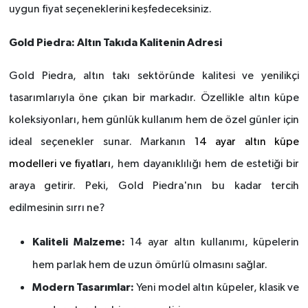
uygun fiyat seçeneklerini keşfedeceksiniz.
Gold Piedra: Alt
ın Takıda Kalitenin Adresi
Gold Piedra, alt
ın takı sekt
ö
ründe kalitesi ve yenilikçi
tasarımlarıyla
ö
ne çıkan bir markadır. Özellikle altın küpe
koleksiyonları, hem günlük kullanım hem de
ö
zel günler iç
in
ideal se
çenekler sunar. Markanın
14 ayar altın küpe
modelleri ve fiyatları
, hem dayanıklılığı hem de estetiği bir
araya getirir. Peki, Gold Piedra'nın bu kadar tercih
edilmesinin sırrı
ne?
Kaliteli Malzeme:
14 ayar altın kullanımı, küpelerin
hem parlak hem de uzun
ö
mürlü olmasını sağlar.
Modern Tasar
ımlar:
Yeni model altın küpeler, klasik ve