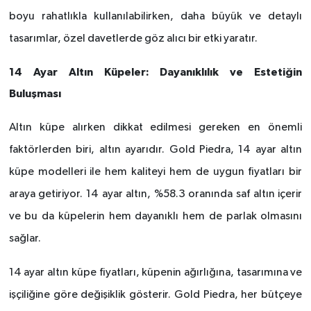
boyu rahatlıkla kullanılabilirken, daha büyük ve detaylı
tasarımlar,
ö
zel davetlerde g
ö
z alıcı bir etki yaratır.
14 Ayar Altın Küpeler: Dayanıklılık ve Estetiğin
Buluş
mas
ı
Altın küpe alırken dikkat edilmesi gereken en
ö
nemli
fakt
ö
rlerden biri, altın ayarıdır. Gold Piedra, 14 ayar altın
küpe modelleri ile hem kaliteyi hem de uygun fiyatları bir
araya getiriyor. 14 ayar altın, %58.3 oranında saf altın içerir
ve bu da küpelerin hem dayanıklı hem de parlak olmasını
sağlar.
14 ayar altın küpe fiyatları, küpenin ağırlığına, tasarımına ve
işçiliğine g
ö
re de
ğişiklik g
ö
sterir. Gold Piedra, her bütçeye