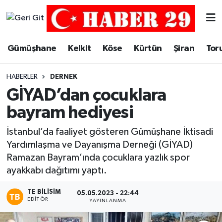
Merkez Hava Durumu
Gümüşhane
Kelkit
Köse
Kürtün
Şiran
Tor
Merkez Trafik Yoğunluk Haritası
HABERLER
DERNEK
Süper Lig Puan Durumu ve Fikstür
GİYAD’dan çocuklara
bayram hediyesi
Tüm Manşetler
İstanbul’da faaliyet gösteren Gümüşhane İktisadi
Son Dakika Haberleri
Yardımlaşma ve Dayanışma Derneği (GİYAD)
Ramazan Bayram’ında çocuklara yazlık spor
Haber Arşivi
ayakkabı dağıtımı yaptı.
TE BILISIM
05.05.2023 - 22:44
EDITÖR
YAYINLANMA