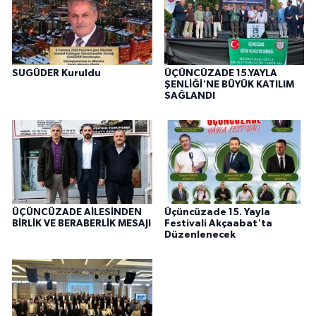
SUGÜDER Kuruldu
ÜÇÜNCÜZADE 15.YAYLA
ŞENLİĞİ'NE BÜYÜK KATILIM
SAĞLANDI
ÜÇÜNCÜZADE AİLESİNDEN
Üçüncüzade 15. Yayla
BİRLİK VE BERABERLİK MESAJI
Festivali Akçaabat'ta
Düzenlenecek