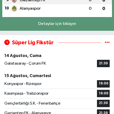
Gaziantep FK
0
0
10
Alanyaspor
0
0
Detaylar için tıklayın
Süper Lig Fikstür
14 Ağustos, Cuma
Galatasaray - Çorum FK
21:30
15 Ağustos, Cumartesi
Konyaspor - Rizespor
19:00
Kasımpaşa - Trabzonspor
19:00
Gençlerbirliği S.K. - Fenerbahçe
21:30
Gaziantep FK - Alanyaspor
21:30