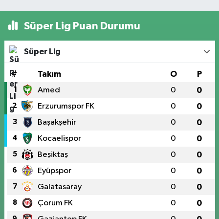
Süper Lig Puan Durumu
Süper Lig
#
Takım
O
P
1
Amed
0
0
2
Erzurumspor FK
0
0
3
Başakşehir
0
0
4
Kocaelispor
0
0
5
Beşiktaş
0
0
6
Eyüpspor
0
0
7
Galatasaray
0
0
8
Çorum FK
0
0
9