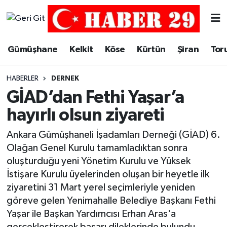
Merkez Hava Durumu
Gümüşhane
Kelkit
Köse
Kürtün
Şiran
Tor
Merkez Trafik Yoğunluk Haritası
HABERLER
DERNEK
Süper Lig Puan Durumu ve Fikstür
GİAD’dan Fethi Yaşar’a
hayırlı olsun ziyareti
Tüm Manşetler
Ankara Gümüşhaneli İşadamları Derneği (GİAD) 6.
Son Dakika Haberleri
Olağan Genel Kurulu tamamladıktan sonra
oluşturduğu yeni Yönetim Kurulu ve Yüksek
Haber Arşivi
İstişare Kurulu üyelerinden oluşan bir heyetle ilk
ziyaretini 31 Mart yerel seçimleriyle yeniden
göreve gelen Yenimahalle Belediye Başkanı Fethi
Yaşar ile Başkan Yardımcısı Erhan Aras'a