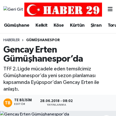
Merkez Hava Durumu
Gümüşhane
Kelkit
Köse
Kürtün
Şiran
Tor
Merkez Trafik Yoğunluk Haritası
HABERLER
GÜMÜŞHANESPOR
Süper Lig Puan Durumu ve Fikstür
Gencay Erten
Gümüşhanespor’da
Tüm Manşetler
TFF 2.Ligde mücadele eden temsilcimiz
Son Dakika Haberleri
Gümüşhanespor’da yeni sezon planlaması
kapsamında Eyüpspor’dan Gencay Erten ile
Haber Arşivi
anlaştı.
TE BILISIM
28.06.2018 - 08:02
EDITÖR
YAYINLANMA