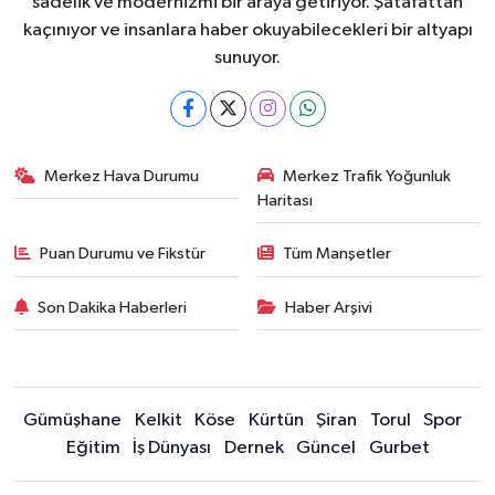
sadelik ve modernizmi bir araya getiriyor. Şatafattan
kaçınıyor ve insanlara haber okuyabilecekleri bir altyapı
sunuyor.
Merkez Hava Durumu
Merkez Trafik Yoğunluk
Haritası
Puan Durumu ve Fikstür
Tüm Manşetler
Son Dakika Haberleri
Haber Arşivi
Gümüşhane
Kelkit
Köse
Kürtün
Şiran
Torul
Spor
Eğitim
İş Dünyası
Dernek
Güncel
Gurbet