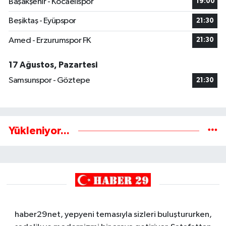
Başakşehir - Kocaelispor
19:00
Beşiktaş - Eyüpspor
21:30
Amed - Erzurumspor FK
21:30
17 Ağustos, Pazartesi
Samsunspor - Göztepe
21:30
Yükleniyor...
haber29net, yepyeni temasıyla sizleri buluştururken,