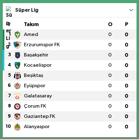
Süper Lig
#
Takım
O
P
1
Amed
0
0
2
Erzurumspor FK
0
0
3
Başakşehir
0
0
4
Kocaelispor
0
0
5
Beşiktaş
0
0
6
Eyüpspor
0
0
7
Galatasaray
0
0
8
Çorum FK
0
0
9
Gaziantep FK
0
0
10
Alanyaspor
0
0