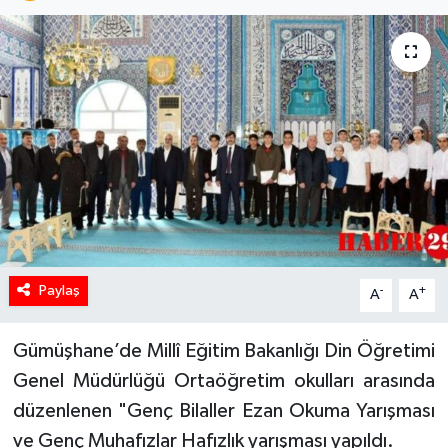
Paylaş
-
+
A
A
Gümüşhane’de Millî Eğitim Bakanlığı Din Öğretimi
Genel Müdürlüğü Ortaöğretim okulları arasında
düzenlenen "Genç Bilaller Ezan Okuma Yarışması
ve Genç Muhafızlar Hafızlık yarışması yapıldı.