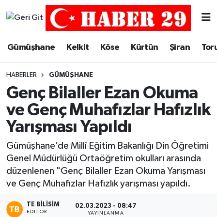
Merkez Hava Durumu
Gümüşhane
Kelkit
Köse
Kürtün
Şiran
Tor
Merkez Trafik Yoğunluk Haritası
HABERLER
GÜMÜŞHANE
Süper Lig Puan Durumu ve Fikstür
Genç Bilaller Ezan Okuma
ve Genç Muhafızlar Hafızlık
Tüm Manşetler
Yarışması Yapıldı
Son Dakika Haberleri
Gümüşhane’de Millî Eğitim Bakanlığı Din Öğretimi
Genel Müdürlüğü Ortaöğretim okulları arasında
Haber Arşivi
düzenlenen "Genç Bilaller Ezan Okuma Yarışması
ve Genç Muhafızlar Hafızlık yarışması yapıldı.
TE BILISIM
02.03.2023 - 08:47
EDITÖR
YAYINLANMA