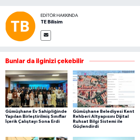
EDITÖR HAKKINDA
TE Bilisim
Bunlar da ilginizi çekebilir
Gümüşhane Ev Sahipliğinde
Gümüşhane Belediyesi Kent
Yapılan Birleştirilmiş Sınıflar
Rehberi Altyapısını Dijital
İçerik Çalıştayı Sona Erdi
Ruhsat Bilgi Sistemi ile
Güçlendirdi