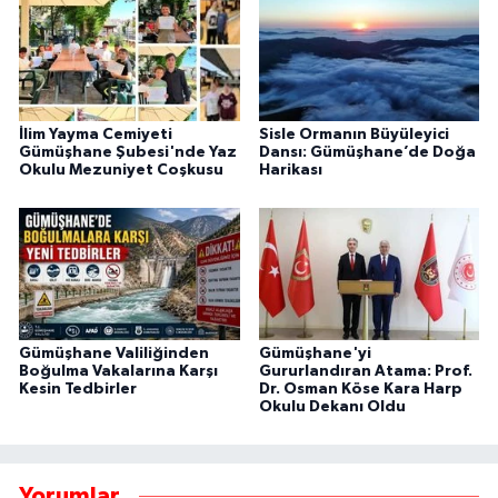
İlim Yayma Cemiyeti
Sisle Ormanın Büyüleyici
Gümüşhane Şubesi'nde Yaz
Dansı: Gümüşhane’de Doğa
Okulu Mezuniyet Coşkusu
Harikası
Gümüşhane Valiliğinden
Gümüşhane'yi
Boğulma Vakalarına Karşı
Gururlandıran Atama: Prof.
Kesin Tedbirler
Dr. Osman Köse Kara Harp
Okulu Dekanı Oldu
Yorumlar