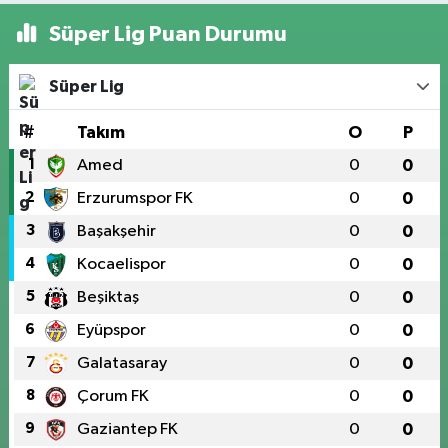
Süper Lig Puan Durumu
Süper Lig
#
Takım
O
P
1
Amed
0
0
2
Erzurumspor FK
0
0
3
Başakşehir
0
0
4
Kocaelispor
0
0
5
Beşiktaş
0
0
6
Eyüpspor
0
0
7
Galatasaray
0
0
8
Çorum FK
0
0
9
Gaziantep FK
0
0