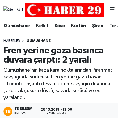
Merkez Hava Durumu
Gümüşhane
Kelkit
Köse
Kürtün
Şiran
Tor
Merkez Trafik Yoğunluk Haritası
HABERLER
GÜMÜŞHANE
Süper Lig Puan Durumu ve Fikstür
Fren yerine gaza basınca
duvara çarptı: 2 yaralı
Tüm Manşetler
Gümüşhane’nin kaza kara noktalarından Pirahmet
Son Dakika Haberleri
kavşağında sürücüsü fren yerine gaza basan
otomobil inşaatı devam eden kavşağın duvarına
Haber Arşivi
çarparak çukura düştü, kazada sürücü ve eşi
yaralandı.
TE BILISIM
26.10.2018 - 12:00
EDITÖR
YAYINLANMA