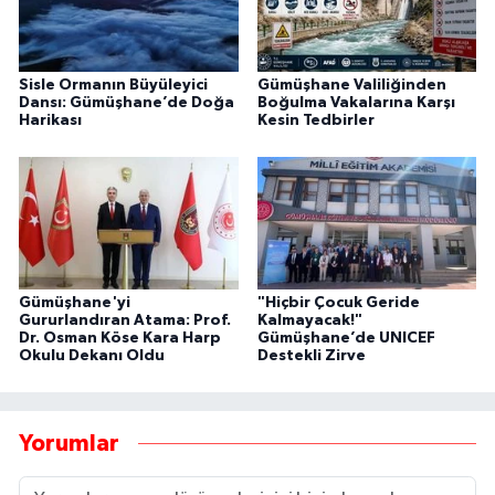
Sisle Ormanın Büyüleyici
Gümüşhane Valiliğinden
Dansı: Gümüşhane’de Doğa
Boğulma Vakalarına Karşı
Harikası
Kesin Tedbirler
Gümüşhane'yi
"Hiçbir Çocuk Geride
Gururlandıran Atama: Prof.
Kalmayacak!"
Dr. Osman Köse Kara Harp
Gümüşhane’de UNICEF
Okulu Dekanı Oldu
Destekli Zirve
Yorumlar