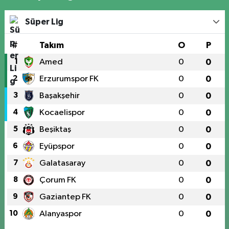
Süper Lig
#
Takım
O
P
1
Amed
0
0
2
Erzurumspor FK
0
0
3
Başakşehir
0
0
4
Kocaelispor
0
0
5
Beşiktaş
0
0
6
Eyüpspor
0
0
7
Galatasaray
0
0
8
Çorum FK
0
0
9
Gaziantep FK
0
0
10
Alanyaspor
0
0