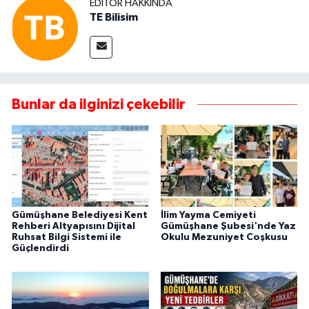
EDITÖR HAKKINDA
TE Bilisim
Bunlar da ilginizi çekebilir
Gümüşhane Belediyesi Kent
İlim Yayma Cemiyeti
Rehberi Altyapısını Dijital
Gümüşhane Şubesi'nde Yaz
Ruhsat Bilgi Sistemi ile
Okulu Mezuniyet Coşkusu
Güçlendirdi