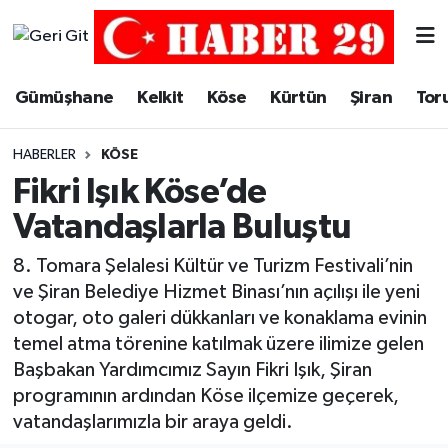
Merkez Hava Durumu
Gümüşhane
Kelkit
Köse
Kürtün
Şiran
Tor
Merkez Trafik Yoğunluk Haritası
HABERLER
KÖSE
Süper Lig Puan Durumu ve Fikstür
Fikri Işık Köse’de
Vatandaşlarla Buluştu
Tüm Manşetler
8. Tomara Şelalesi Kültür ve Turizm Festivali’nin
Son Dakika Haberleri
ve Şiran Belediye Hizmet Binası’nın açılışı ile yeni
otogar, oto galeri dükkanları ve konaklama evinin
Haber Arşivi
temel atma törenine katılmak üzere ilimize gelen
Başbakan Yardımcımız Sayın Fikri Işık, Şiran
programının ardından Köse ilçemize geçerek,
vatandaşlarımızla bir araya geldi.