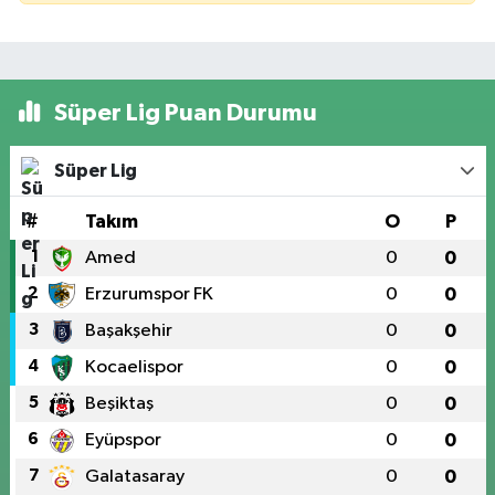
Süper Lig Puan Durumu
Süper Lig
#
Takım
O
P
1
Amed
0
0
2
Erzurumspor FK
0
0
3
Başakşehir
0
0
4
Kocaelispor
0
0
5
Beşiktaş
0
0
6
Eyüpspor
0
0
7
Galatasaray
0
0