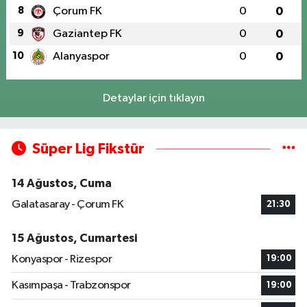
8
Çorum FK
0
0
9
Gaziantep FK
0
0
10
Alanyaspor
0
0
Detaylar için tıklayın
Süper Lig Fikstür
14 Ağustos, Cuma
Galatasaray - Çorum FK
21:30
15 Ağustos, Cumartesi
Konyaspor - Rizespor
19:00
Kasımpaşa - Trabzonspor
19:00