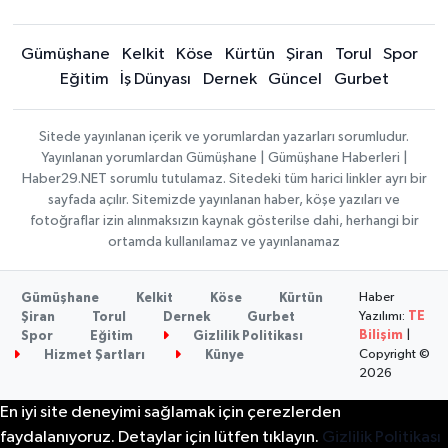
Gümüşhane
Kelkit
Köse
Kürtün
Şiran
Torul
Spor
Eğitim
İş Dünyası
Dernek
Güncel
Gurbet
Sitede yayınlanan içerik ve yorumlardan yazarları sorumludur.
Yayınlanan yorumlardan Gümüşhane | Gümüşhane Haberleri |
Haber29.NET sorumlu tutulamaz. Sitedeki tüm harici linkler ayrı bir
sayfada açılır. Sitemizde yayınlanan haber, köşe yazıları ve
fotoğraflar izin alınmaksızın kaynak gösterilse dahi, herhangi bir
ortamda kullanılamaz ve yayınlanamaz
Haber
Gümüşhane
Kelkit
Köse
Kürtün
Yazılımı:
TE
Şiran
Torul
Dernek
Gurbet
Bilişim
|
Spor
Eğitim
Gizlilik Politikası
Copyright ©
Hizmet Şartları
Künye
2026
En iyi site deneyimi sağlamak için çerezlerden
faydalanıyoruz. Detaylar için lütfen tıklayın.
Gizlilik Politikası