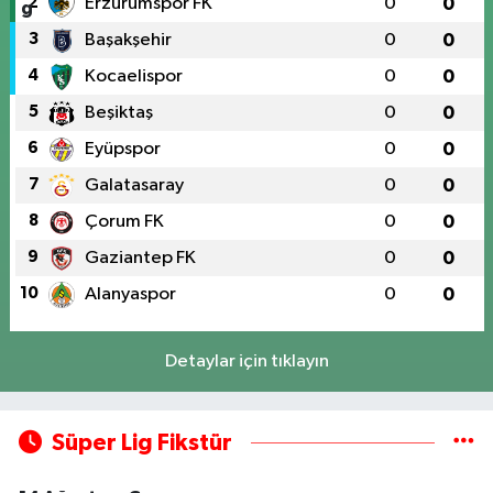
2
Erzurumspor FK
0
0
3
Başakşehir
0
0
4
Kocaelispor
0
0
5
Beşiktaş
0
0
6
Eyüpspor
0
0
7
Galatasaray
0
0
8
Çorum FK
0
0
9
Gaziantep FK
0
0
10
Alanyaspor
0
0
Detaylar için tıklayın
Süper Lig Fikstür