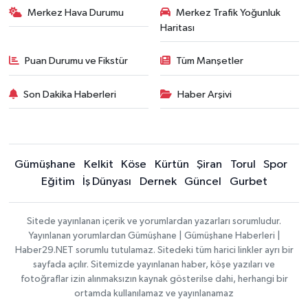
Merkez Hava Durumu
Merkez Trafik Yoğunluk
Haritası
Puan Durumu ve Fikstür
Tüm Manşetler
Son Dakika Haberleri
Haber Arşivi
Gümüşhane
Kelkit
Köse
Kürtün
Şiran
Torul
Spor
Eğitim
İş Dünyası
Dernek
Güncel
Gurbet
Sitede yayınlanan içerik ve yorumlardan yazarları sorumludur.
Yayınlanan yorumlardan Gümüşhane | Gümüşhane Haberleri |
Haber29.NET sorumlu tutulamaz. Sitedeki tüm harici linkler ayrı bir
sayfada açılır. Sitemizde yayınlanan haber, köşe yazıları ve
fotoğraflar izin alınmaksızın kaynak gösterilse dahi, herhangi bir
ortamda kullanılamaz ve yayınlanamaz