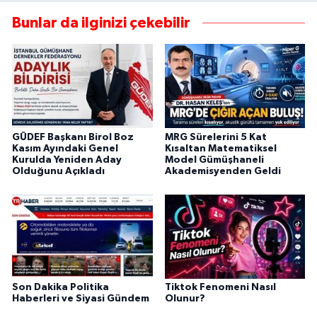
Bunlar da ilginizi çekebilir
GÜDEF Başkanı Birol Boz
MRG Sürelerini 5 Kat
Kasım Ayındaki Genel
Kısaltan Matematiksel
Kurulda Yeniden Aday
Model Gümüşhaneli
Olduğunu Açıkladı
Akademisyenden Geldi
Son Dakika Politika
Tiktok Fenomeni Nasıl
Haberleri ve Siyasi Gündem
Olunur?