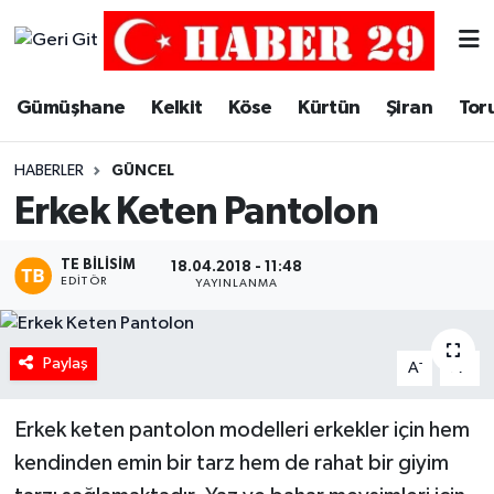
Merkez Hava Durumu
Gümüşhane
Kelkit
Köse
Kürtün
Şiran
Tor
Merkez Trafik Yoğunluk Haritası
HABERLER
GÜNCEL
Süper Lig Puan Durumu ve Fikstür
Erkek Keten Pantolon
Tüm Manşetler
TE BILISIM
18.04.2018 - 11:48
EDITÖR
YAYINLANMA
Son Dakika Haberleri
Paylaş
Haber Arşivi
-
+
A
A
Erkek keten pantolon modelleri erkekler için hem
kendinden emin bir tarz hem de rahat bir giyim