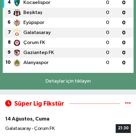
4
Kocaelispor
0
0
5
Beşiktaş
0
0
6
Eyüpspor
0
0
7
Galatasaray
0
0
8
Çorum FK
0
0
9
Gaziantep FK
0
0
10
Alanyaspor
0
0
Detaylar için tıklayın
Süper Lig Fikstür
14 Ağustos, Cuma
Galatasaray - Çorum FK
21:30