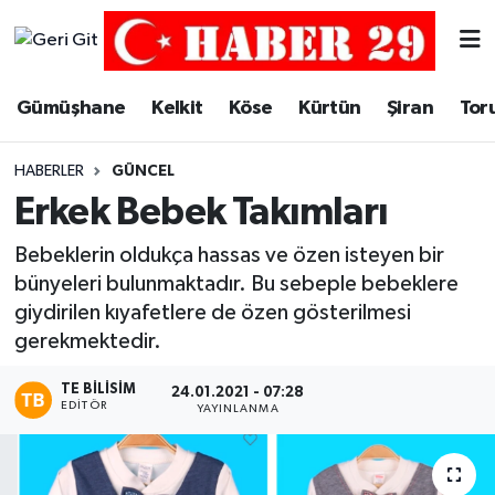
Merkez Hava Durumu
Gümüşhane
Kelkit
Köse
Kürtün
Şiran
Tor
Merkez Trafik Yoğunluk Haritası
HABERLER
GÜNCEL
Süper Lig Puan Durumu ve Fikstür
Erkek Bebek Takımları
Tüm Manşetler
Bebeklerin oldukça hassas ve özen isteyen bir
bünyeleri bulunmaktadır. Bu sebeple bebeklere
Son Dakika Haberleri
giydirilen kıyafetlere de özen gösterilmesi
gerekmektedir.
Haber Arşivi
TE BILISIM
24.01.2021 - 07:28
EDITÖR
YAYINLANMA