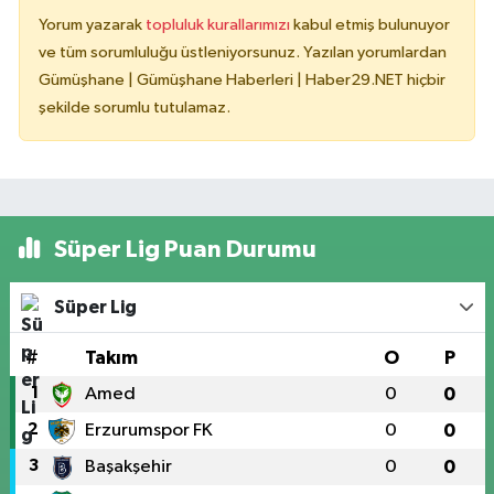
Yorum yazarak
topluluk kurallarımızı
kabul etmiş bulunuyor
ve tüm sorumluluğu üstleniyorsunuz. Yazılan yorumlardan
Gümüşhane | Gümüşhane Haberleri | Haber29.NET hiçbir
şekilde sorumlu tutulamaz.
Süper Lig Puan Durumu
Süper Lig
#
Takım
O
P
1
Amed
0
0
2
Erzurumspor FK
0
0
3
Başakşehir
0
0