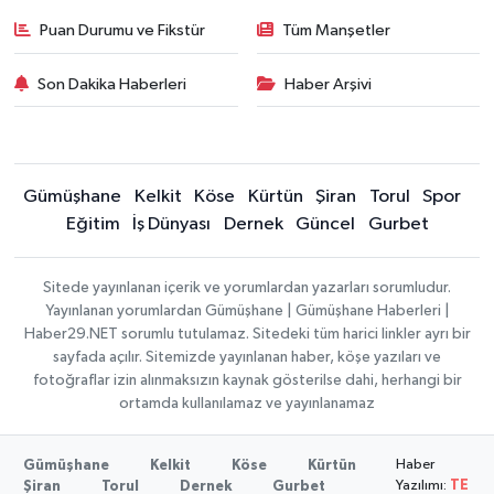
Puan Durumu ve Fikstür
Tüm Manşetler
Son Dakika Haberleri
Haber Arşivi
Gümüşhane
Kelkit
Köse
Kürtün
Şiran
Torul
Spor
Eğitim
İş Dünyası
Dernek
Güncel
Gurbet
Sitede yayınlanan içerik ve yorumlardan yazarları sorumludur.
Yayınlanan yorumlardan Gümüşhane | Gümüşhane Haberleri |
Haber29.NET sorumlu tutulamaz. Sitedeki tüm harici linkler ayrı bir
sayfada açılır. Sitemizde yayınlanan haber, köşe yazıları ve
fotoğraflar izin alınmaksızın kaynak gösterilse dahi, herhangi bir
ortamda kullanılamaz ve yayınlanamaz
Haber
Gümüşhane
Kelkit
Köse
Kürtün
Yazılımı:
TE
Şiran
Torul
Dernek
Gurbet