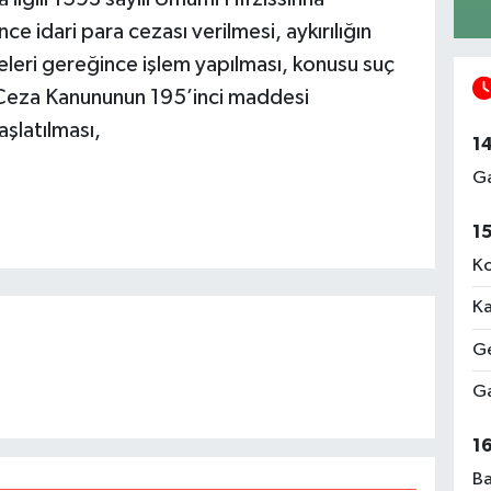
 idari para cezası verilmesi, aykırılığın
leri gereğince işlem yapılması, konusu suç
rk Ceza Kanununun 195’inci maddesi
aşlatılması,
1
Ga
1
Ko
Ka
Ge
Ga
1
Ba