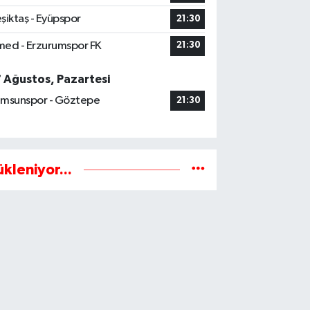
şiktaş - Eyüpspor
21:30
ed - Erzurumspor FK
21:30
7 Ağustos, Pazartesi
msunspor - Göztepe
21:30
ükleniyor...