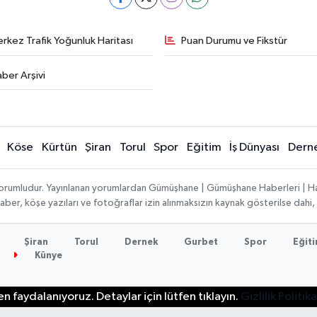
rkez Trafik Yoğunluk Haritası
Puan Durumu ve Fikstür
ber Arşivi
Köse
Kürtün
Şiran
Torul
Spor
Eğitim
İş Dünyası
Dern
ı sorumludur. Yayınlanan yorumlardan Gümüşhane | Gümüşhane Haberleri | H
n haber, köşe yazıları ve fotoğraflar izin alınmaksızın kaynak gösterilse da
Şiran
Torul
Dernek
Gurbet
Spor
Eğit
Künye
n faydalanıyoruz. Detaylar için lütfen tıklayın.
Gizlilik Politika