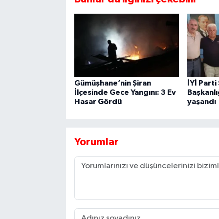
Gümüşhane’nin Şiran
İYİ Parti
İlçesinde Gece Yangını: 3 Ev
Başkanl
Hasar Gördü
yaşandı
Yorumlar