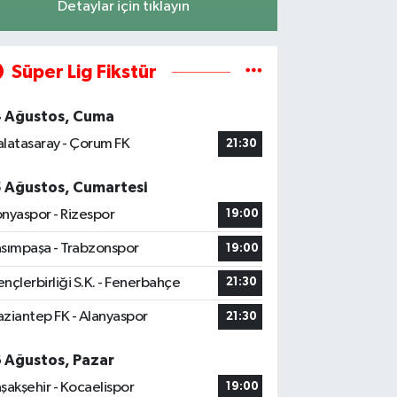
Detaylar için tıklayın
Süper Lig Fikstür
4 Ağustos, Cuma
latasaray - Çorum FK
21:30
5 Ağustos, Cumartesi
nyaspor - Rizespor
19:00
sımpaşa - Trabzonspor
19:00
nçlerbirliği S.K. - Fenerbahçe
21:30
ziantep FK - Alanyaspor
21:30
6 Ağustos, Pazar
şakşehir - Kocaelispor
19:00