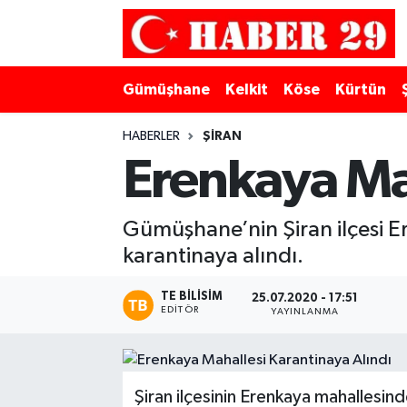
Merkez Hava Durumu
Gümüşhane
Kelkit
Köse
Kürtün
Merkez Trafik Yoğunluk Haritası
HABERLER
ŞIRAN
Süper Lig Puan Durumu ve Fikstür
Erenkaya Mah
Tüm Manşetler
Gümüşhane’nin Şiran ilçesi Er
karantinaya alındı.
Son Dakika Haberleri
TE BILISIM
Haber Arşivi
25.07.2020 - 17:51
EDITÖR
YAYINLANMA
Şiran ilçesinin Erenkaya mahallesinde