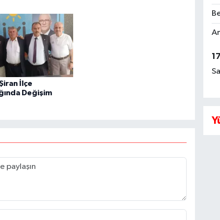
Be
Am
1
Sa
 Şiran İlçe
ığında Değişim
Y