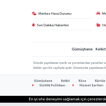
Merkez Hava Durumu
Me
Son Dakika Haberleri
Ha
Gümüşhane
Kelkit
Sitede yayınlanan içerik ve yorumlardan yazarlar
linkler ayrı bir sayfada açılır. Sitemizde yayınlana
Gümüşhane
Kelkit
Köse
Kürtün
Gizlilik Politikası
Hizmet Şartları
En iyi site deneyimi sağlamak için çerezlerde