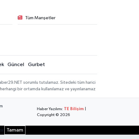
Tüm Manşetler
ek
Güncel
Gurbet
aber29.NET sorumlu tutulamaz. Sitedeki tüm harici
hi, herhangi bir ortamda kullanılamaz ve yayınlanamaz
im
Haber Yazılımı:
TE Bilişim
|
Copyright © 2026
sı
Tamam