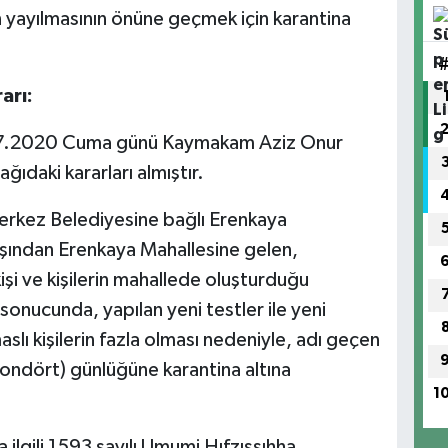
n yayılmasının önüne geçmek için karantina
arı:
.07.2020 Cuma günü Kaymakam Aziz Onur
ıdaki kararları almıştır.
erkez Belediyesine bağlı Erenkaya
ışından Erenkaya Mahallesine gelen,
işi ve kişilerin mahallede oluşturduğu
onucunda, yapılan yeni testler ile yeni
aslı kişilerin fazla olması nedeniyle, adı geçen
ondört) günlüğüne karantina altına
1
 ilgili 1593 sayılı Umumi Hıfzıssıhha