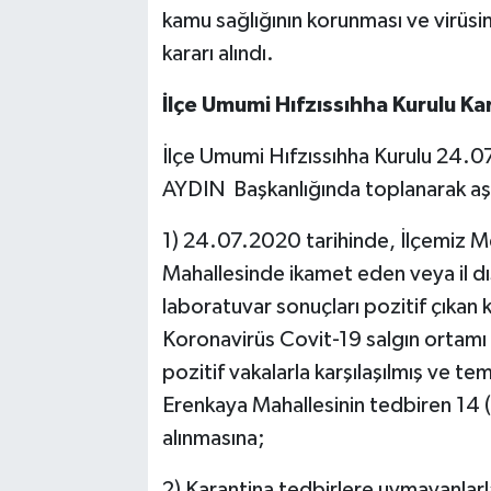
kamu sağlığının korunması ve virüsi
kararı alındı.
İlçe Umumi Hıfzıssıhha Kurulu Kar
İlçe Umumi Hıfzıssıhha Kurulu 24
AYDIN Başkanlığında toplanarak aşağ
1) 24.07.2020 tarihinde, İlçemiz M
Mahallesinde ikamet eden veya il d
laboratuvar sonuçları pozitif çıkan k
Koronavirüs Covit-19 salgın ortamı s
pozitif vakalarla karşılaşılmış ve tem
Erenkaya Mahallesinin tedbiren 14 (
alınmasına;
2) Karantina tedbirlere uymayanlarla