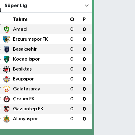
Süper Lig
#
Takım
O
P
1
Amed
0
0
2
Erzurumspor FK
0
0
3
Başakşehir
0
0
4
Kocaelispor
0
0
5
Beşiktaş
0
0
6
Eyüpspor
0
0
7
Galatasaray
0
0
8
Çorum FK
0
0
9
Gaziantep FK
0
0
0
Alanyaspor
0
0