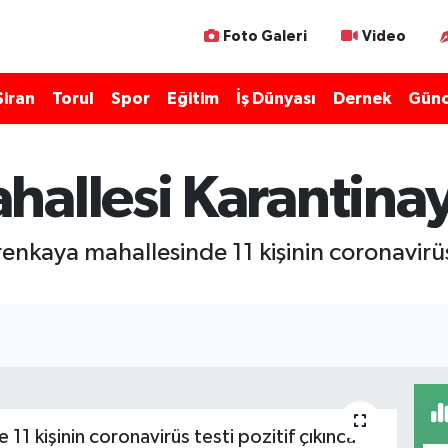
Foto Galeri
Video
Şiran
Torul
Spor
Eğitim
İş Dünyası
Dernek
Günc
allesi Karantinay
enkaya mahallesinde 11 kişinin coronavirüs 
 11 kişinin coronavirüs testi pozitif çıkınca