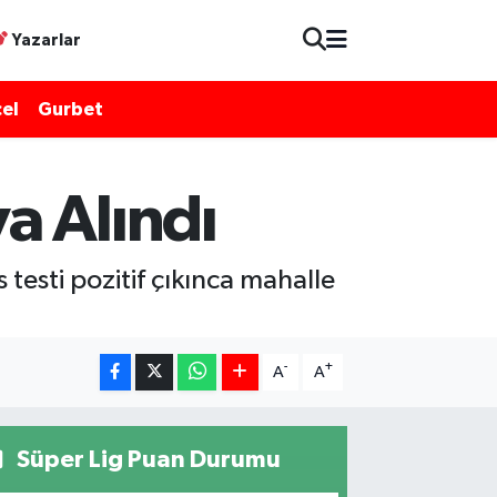
Yazarlar
el
Gurbet
a Alındı
testi pozitif çıkınca mahalle
-
+
A
A
Süper Lig Puan Durumu