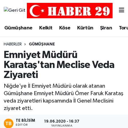
Merkez Hava Durumu
Gümüşhane
Kelkit
Köse
Kürtün
Şiran
Tor
Merkez Trafik Yoğunluk Haritası
HABERLER
GÜMÜŞHANE
Süper Lig Puan Durumu ve Fikstür
Emniyet Müdürü
Karataş'tan Meclise Veda
Tüm Manşetler
Ziyareti
Son Dakika Haberleri
Niğde’ye İl Emniyet Müdürü olarak atanan
Gümüşhane Emniyet Müdürü Ömer Faruk Karataş
Haber Arşivi
veda ziyaretleri kapsamında İl Genel Meclisini
ziyaret etti.
TE BILISIM
19.06.2020 - 16:37
EDITÖR
YAYINLANMA