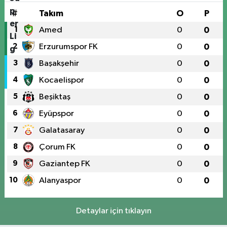
#
Takım
O
P
1
Amed
0
0
2
Erzurumspor FK
0
0
3
Başakşehir
0
0
4
Kocaelispor
0
0
5
Beşiktaş
0
0
6
Eyüpspor
0
0
7
Galatasaray
0
0
8
Çorum FK
0
0
9
Gaziantep FK
0
0
10
Alanyaspor
0
0
Detaylar için tıklayın