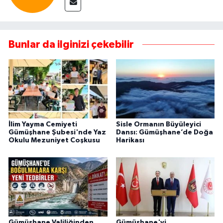
Bunlar da ilginizi çekebilir
İlim Yayma Cemiyeti
Sisle Ormanın Büyüleyici
Gümüşhane Şubesi'nde Yaz
Dansı: Gümüşhane’de Doğa
Okulu Mezuniyet Coşkusu
Harikası
Gümüşhane Valiliğinden
Gümüşhane'yi