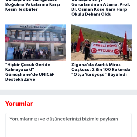
Boğulma Vakalarına Karşı
Gururlandıran Atama: Prof.
Kesin Tedbirler
Dr. Osman Köse Kara Harp
Okulu Dekanı Oldu
"Hiçbir Çocuk Geride
Zigana’da Asırlık Miras
Kalmayacak!"
Coşkusu: 2 Bin 100 Rakımda
Gümüşhane’de UNICEF
"Otçu Yürüyüşü" Büyüledi
Destekli Zirve
Yorumlar