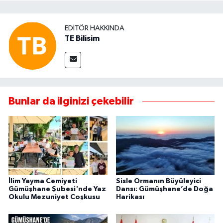
EDITÖR HAKKINDA
TE Bilisim
Bunlar da ilginizi çekebilir
İlim Yayma Cemiyeti
Sisle Ormanın Büyüleyici
Gümüşhane Şubesi'nde Yaz
Dansı: Gümüşhane’de Doğa
Okulu Mezuniyet Coşkusu
Harikası