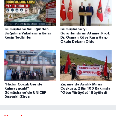
Gümüşhane Valiliğinden
Gümüşhane'yi
Boğulma Vakalarına Karşı
Gururlandıran Atama: Prof.
Kesin Tedbirler
Dr. Osman Köse Kara Harp
Okulu Dekanı Oldu
"Hiçbir Çocuk Geride
Zigana’da Asırlık Miras
Kalmayacak!"
Coşkusu: 2 Bin 100 Rakımda
Gümüşhane’de UNICEF
"Otçu Yürüyüşü" Büyüledi
Destekli Zirve