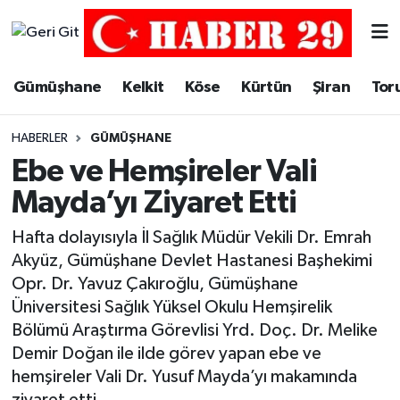
Merkez Hava Durumu
Gümüşhane
Kelkit
Köse
Kürtün
Şiran
Tor
Merkez Trafik Yoğunluk Haritası
HABERLER
GÜMÜŞHANE
Süper Lig Puan Durumu ve Fikstür
Ebe ve Hemşireler Vali
Mayda’yı Ziyaret Etti
Tüm Manşetler
Hafta dolayısıyla İl Sağlık Müdür Vekili Dr. Emrah
Son Dakika Haberleri
Akyüz, Gümüşhane Devlet Hastanesi Başhekimi
Opr. Dr. Yavuz Çakıroğlu, Gümüşhane
Haber Arşivi
Üniversitesi Sağlık Yüksel Okulu Hemşirelik
Bölümü Araştırma Görevlisi Yrd. Doç. Dr. Melike
Demir Doğan ile ilde görev yapan ebe ve
hemşireler Vali Dr. Yusuf Mayda’yı makamında