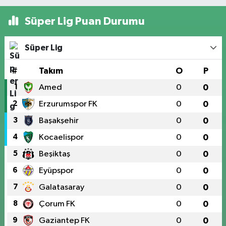
Süper Lig Puan Durumu
Süper Lig
#
Takım
O
P
1
Amed
0
0
2
Erzurumspor FK
0
0
3
Başakşehir
0
0
4
Kocaelispor
0
0
5
Beşiktaş
0
0
6
Eyüpspor
0
0
7
Galatasaray
0
0
8
Çorum FK
0
0
9
Gaziantep FK
0
0