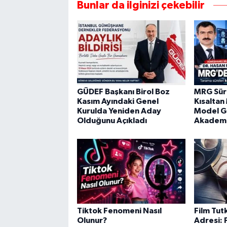
Bunlar da ilginizi çekebilir
GÜDEF Başkanı Birol Boz
MRG Süre
Kasım Ayındaki Genel
Kısaltan
Kurulda Yeniden Aday
Model G
Olduğunu Açıkladı
Akademi
Tiktok Fenomeni Nasıl
Film Tutk
Olunur?
Adresi: F