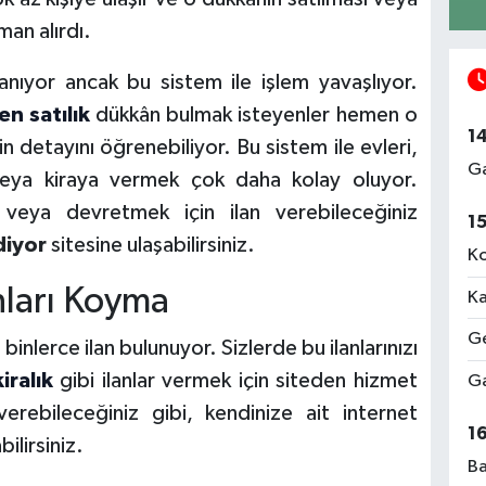
man alırdı.
ıyor ancak bu sistem ile işlem yavaşlıyor.
en satılık
dükkân bulmak isteyenler hemen o
1
in detayını öğrenebiliyor. Bu sistem ile evleri,
Ga
 veya kiraya vermek çok daha kolay oluyor.
 veya devretmek için ilan verebileceğiniz
1
diyor
sitesine ulaşabilirsiniz.
Ko
nları Koyma
Ka
Ge
binlerce ilan bulunuyor. Sizlerde bu ilanlarınızı
iralık
gibi
ilanlar vermek için siteden hizmet
Ga
 verebileceğiniz gibi, kendinize ait internet
1
ilirsiniz.
Ba