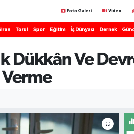
Foto Galeri
Video
Şiran
Torul
Spor
Eğitim
İş Dünyası
Dernek
Günc
ık Dükkân Ve Devre
ı Verme