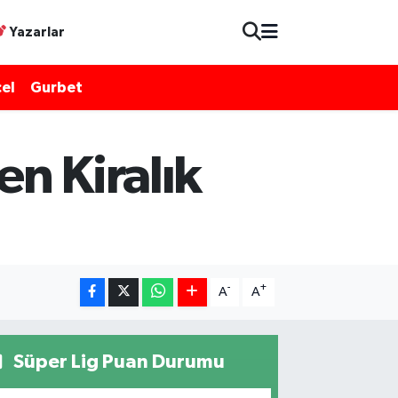
Yazarlar
el
Gurbet
n Kiralık
-
+
A
A
Süper Lig Puan Durumu