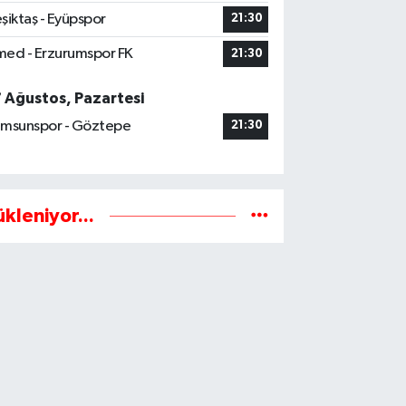
şiktaş - Eyüpspor
21:30
ed - Erzurumspor FK
21:30
7 Ağustos, Pazartesi
msunspor - Göztepe
21:30
ükleniyor...