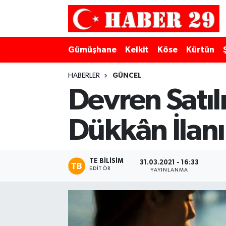
Merkez Hava Durumu
Gümüşhane
Kelkit
Köse
Kürtün
Merkez Trafik Yoğunluk Haritası
HABERLER
GÜNCEL
Süper Lig Puan Durumu ve Fikstür
Devren Satıl
Tüm Manşetler
Dükkân İlan
Son Dakika Haberleri
TE BILISIM
31.03.2021 - 16:33
Haber Arşivi
EDITÖR
YAYINLANMA