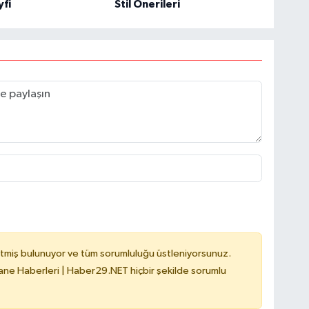
yfi
Stil Önerileri
tmiş bulunuyor ve tüm sorumluluğu üstleniyorsunuz.
e Haberleri | Haber29.NET hiçbir şekilde sorumlu