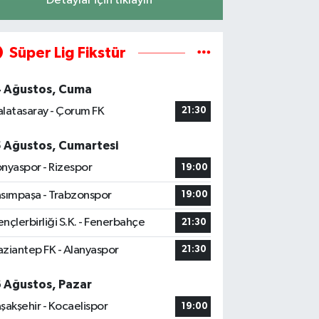
Detaylar için tıklayın
Süper Lig Fikstür
4 Ağustos, Cuma
latasaray - Çorum FK
21:30
5 Ağustos, Cumartesi
nyaspor - Rizespor
19:00
sımpaşa - Trabzonspor
19:00
nçlerbirliği S.K. - Fenerbahçe
21:30
ziantep FK - Alanyaspor
21:30
6 Ağustos, Pazar
şakşehir - Kocaelispor
19:00