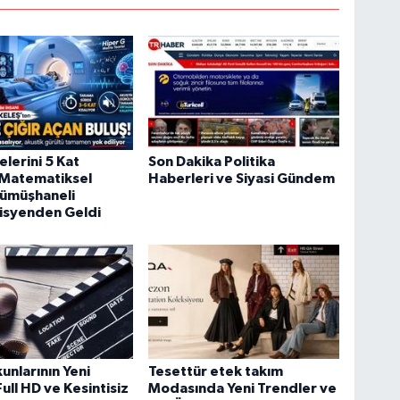
lerini 5 Kat
Son Dakika Politika
 Matematiksel
Haberleri ve Siyasi Gündem
ümüşhaneli
syenden Geldi
unlarının Yeni
Tesettür etek takım
ull HD ve Kesintisiz
Modasında Yeni Trendler ve