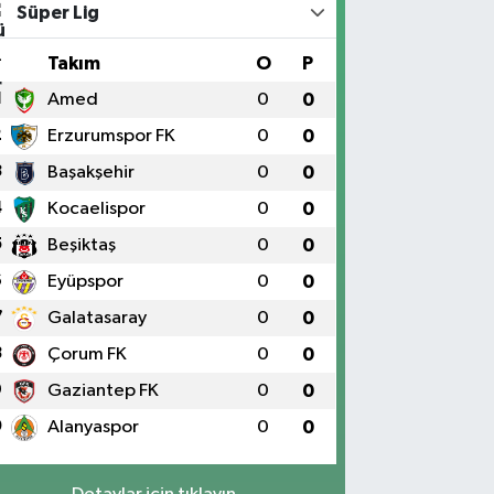
Süper Lig
#
Takım
O
P
1
Amed
0
0
2
Erzurumspor FK
0
0
3
Başakşehir
0
0
4
Kocaelispor
0
0
5
Beşiktaş
0
0
6
Eyüpspor
0
0
7
Galatasaray
0
0
8
Çorum FK
0
0
9
Gaziantep FK
0
0
0
Alanyaspor
0
0