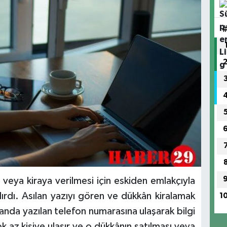
 veya kiraya verilmesi için eskiden emlakçıyla
lırdı. Asılan yazıyı gören ve dükkân kiralamak
1
ilanda yazılan telefon numarasına ulaşarak bilgi
ok az kişiye ulaşır ve o dükkânın satılması veya