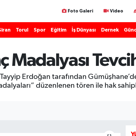
Foto Galeri
Video
Şiran
Torul
Spor
Eğitim
İş Dünyası
Dernek
Günc
 Madalyası Tevcih
yyip Erdoğan tarafından Gümüşhane’deki 1
alyaları” düzenlenen tören ile hak sahipl
Y