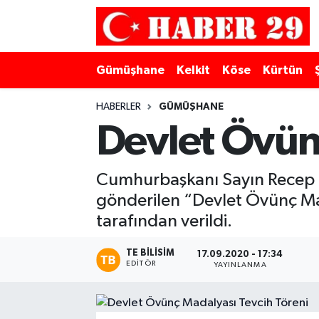
Merkez Hava Durumu
Gümüşhane
Kelkit
Köse
Kürtün
Merkez Trafik Yoğunluk Haritası
HABERLER
GÜMÜŞHANE
Süper Lig Puan Durumu ve Fikstür
Devlet Övünç
Tüm Manşetler
Cumhurbaşkanı Sayın Recep Ta
gönderilen “Devlet Övünç Mad
Son Dakika Haberleri
tarafından verildi.
Haber Arşivi
TE BILISIM
17.09.2020 - 17:34
EDITÖR
YAYINLANMA