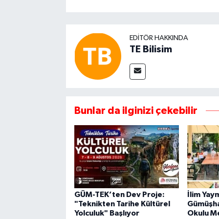
EDITÖR HAKKINDA
TE Bilisim
Bunlar da ilginizi çekebilir
GÜM-TEK’ten Dev Proje:
İlim Yay
"Teknikten Tarihe Kültürel
Gümüşha
Yolculuk" Başlıyor
Okulu M