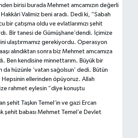
nden birisi burada Mehmet amcamızın değerli
 Hakkâri Valimiz beni aradı. Dedi ki, “Sabah
 bir çatışma oldu ve evlatlarımızı şehit
rdı. Bir tanesi de Gümüşhane’dendi. İçimize
erini ulaştırmamız gerekiyordu. Operasyon
aaşı alındıktan sonra biz Mehmet amcamıza
adı. Ben kendisine minnettarım. Büyük bir
an da hüzünle ‘vatan sağolsun’ dedi. Bütün
. Hepsinin ellerinden öpüyoruz. Allah
mize rahmet eylesin ”diye konuştu
an şehit Taşkın Temel’in ve gazi Ercan
ak şehit babası Mehmet Temel’e Devlet