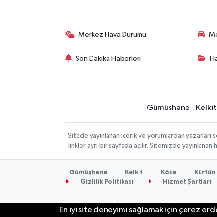
Merkez Hava Durumu
Me
Son Dakika Haberleri
Ha
Gümüşhane
Kelkit
Sitede yayınlanan içerik ve yorumlardan yazarlar
linkler ayrı bir sayfada açılır. Sitemizde yayınlana
Gümüşhane
Kelkit
Köse
Kürtün
Gizlilik Politikası
Hizmet Şartları
En iyi site deneyimi sağlamak için çerezlerde