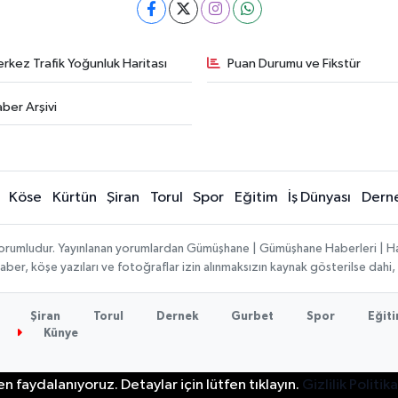
rkez Trafik Yoğunluk Haritası
Puan Durumu ve Fikstür
ber Arşivi
Köse
Kürtün
Şiran
Torul
Spor
Eğitim
İş Dünyası
Dern
ı sorumludur. Yayınlanan yorumlardan Gümüşhane | Gümüşhane Haberleri | H
n haber, köşe yazıları ve fotoğraflar izin alınmaksızın kaynak gösterilse da
Şiran
Torul
Dernek
Gurbet
Spor
Eğit
Künye
n faydalanıyoruz. Detaylar için lütfen tıklayın.
Gizlilik Politika