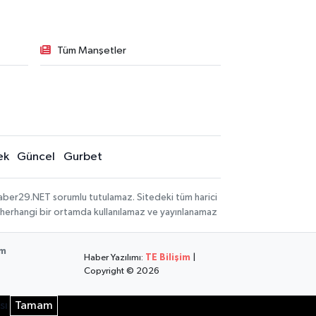
Tüm Manşetler
ek
Güncel
Gurbet
aber29.NET sorumlu tutulamaz. Sitedeki tüm harici
hi, herhangi bir ortamda kullanılamaz ve yayınlanamaz
im
Haber Yazılımı:
TE Bilişim
|
Copyright © 2026
sı
Tamam