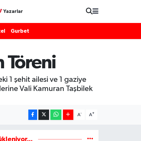
Yazarlar
el
Gurbet
 Töreni
 şehit ailesi ve 1 gaziye
erine Vali Kamuran Taşbilek
-
+
A
A
ükleniyor...