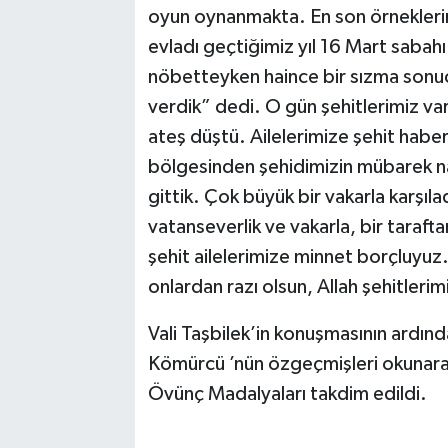
oyun oynanmakta. En son örnekleri
evladı geçtiğimiz yıl 16 Mart sabahı
nöbetteyken haince bir sızma sonucu
verdik” dedi. O gün şehitlerimiz va
ateş düştü. Ailelerimize şehit hab
bölgesinden şehidimizin mübarek n
gittik. Çok büyük bir vakarla karşıl
vatanseverlik ve vakarla, bir taraft
şehit ailelerimize minnet borçluyuz
onlardan razı olsun, Allah şehitleri
Vali Taşbilek’in konuşmasının ardınd
Kömürcü ’nün özgeçmişleri okunar
Övünç Madalyaları takdim edildi.