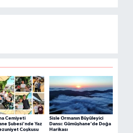
ma Cemiyeti
Sisle Ormanın Büyüleyici
ne Şubesi'nde Yaz
Dansı: Gümüşhane’de Doğa
ezuniyet Coşkusu
Harikası