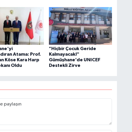
ne'yi
"Hiçbir Çocuk Geride
dıran Atama: Prof.
Kalmayacak!"
an Köse Kara Harp
Gümüşhane’de UNICEF
ekanı Oldu
Destekli Zirve