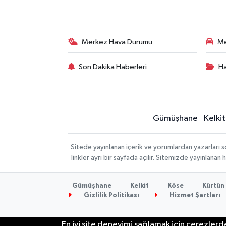
Merkez Hava Durumu
Me
Son Dakika Haberleri
Ha
Gümüşhane
Kelkit
Sitede yayınlanan içerik ve yorumlardan yazarlar
linkler ayrı bir sayfada açılır. Sitemizde yayınlana
Gümüşhane
Kelkit
Köse
Kürtün
Gizlilik Politikası
Hizmet Şartları
En iyi site deneyimi sağlamak için çerezlerde