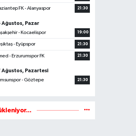
ziantep FK - Alanyaspor
21:30
6 Ağustos, Pazar
şakşehir - Kocaelispor
19:00
şiktaş - Eyüpspor
21:30
ed - Erzurumspor FK
21:30
7 Ağustos, Pazartesi
msunspor - Göztepe
21:30
ükleniyor...