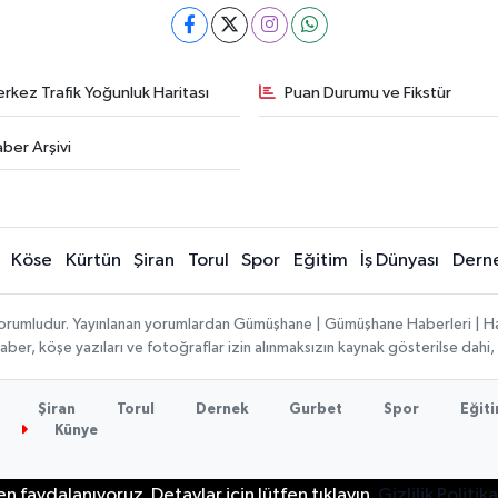
rkez Trafik Yoğunluk Haritası
Puan Durumu ve Fikstür
ber Arşivi
Köse
Kürtün
Şiran
Torul
Spor
Eğitim
İş Dünyası
Dern
ı sorumludur. Yayınlanan yorumlardan Gümüşhane | Gümüşhane Haberleri | H
n haber, köşe yazıları ve fotoğraflar izin alınmaksızın kaynak gösterilse da
Şiran
Torul
Dernek
Gurbet
Spor
Eğit
Künye
n faydalanıyoruz. Detaylar için lütfen tıklayın.
Gizlilik Politika