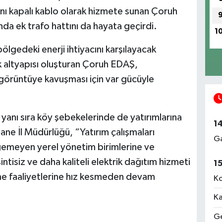
ını kapalı kablo olarak hizmete sunan Çoruh
da ek trafo hattını da hayata geçirdi.
1
ölgedeki enerji ihtiyacını karşılayacak
k altyapısı oluşturan Çoruh EDAŞ,
ir görüntüye kavuşması için var gücüyle
 yanı sıra köy şebekelerinde de yatırımlarına
1
 İl Müdürlüğü, “Yatırım çalışmaları
Ga
rgemeyen yerel yönetim birimlerine ve
tisiz ve daha kaliteli elektrik dağıtım hizmeti
1
me faaliyetlerine hız kesmeden devam
Ko
Ka
Ge