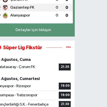
9
Gaziantep FK
0
0
0
Alanyaspor
0
0
Detaylar için tıklayın
Süper Lig Fikstür
4 Ağustos, Cuma
latasaray - Çorum FK
21:30
5 Ağustos, Cumartesi
nyaspor - Rizespor
19:00
sımpaşa - Trabzonspor
19:00
nçlerbirliği S.K. - Fenerbahçe
21:30