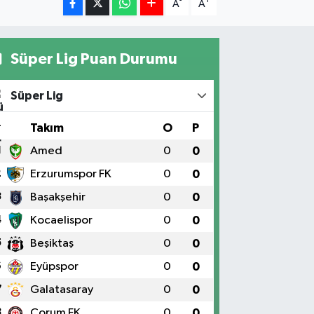
-
+
A
A
Süper Lig Puan Durumu
Süper Lig
#
Takım
O
P
1
Amed
0
0
2
Erzurumspor FK
0
0
3
Başakşehir
0
0
4
Kocaelispor
0
0
5
Beşiktaş
0
0
6
Eyüpspor
0
0
7
Galatasaray
0
0
8
Çorum FK
0
0