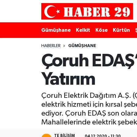
Merkez Hava Durumu
Gümüşhane
Kelkit
Köse
Kürtün
Merkez Trafik Yoğunluk Haritası
HABERLER
GÜMÜŞHANE
Süper Lig Puan Durumu ve Fikstür
Çoruh EDAŞ’
Tüm Manşetler
Yatırım
Son Dakika Haberleri
Çoruh Elektrik Dağıtım A.Ş. (Ç
Haber Arşivi
elektrik hizmeti için kırsal ş
ediyor. Çoruh EDAŞ son olar
Mahallelerinde elektrik şebek
TE BILISIM
04.12.2020 - 11:30