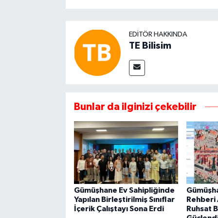
EDITÖR HAKKINDA
TE Bilisim
Bunlar da ilginizi çekebilir
Gümüşhane Ev Sahipliğinde
Gümüşha
Yapılan Birleştirilmiş Sınıflar
Rehberi A
İçerik Çalıştayı Sona Erdi
Ruhsat Bi