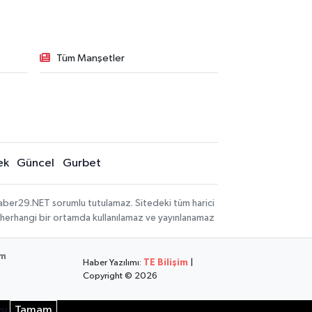
Tüm Manşetler
ek
Güncel
Gurbet
aber29.NET sorumlu tutulamaz. Sitedeki tüm harici
hi, herhangi bir ortamda kullanılamaz ve yayınlanamaz
im
Haber Yazılımı:
TE Bilişim
|
Copyright © 2026
sı
Tamam