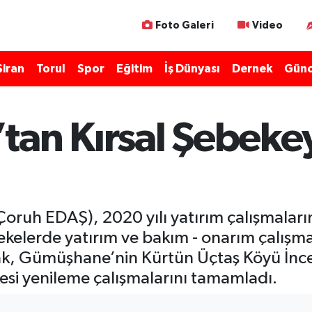
Foto Galeri
Video
Şiran
Torul
Spor
Eğitim
İş Dünyası
Dernek
Günc
tan Kırsal Şebeke
oruh EDAŞ), 2020 yılı yatırım çalışmalarınd
ebekelerde yatırım ve bakım - onarım çalışm
ak, Gümüşhane’nin Kürtün Üçtaş Köyü İnce
esi yenileme çalışmalarını tamamladı.