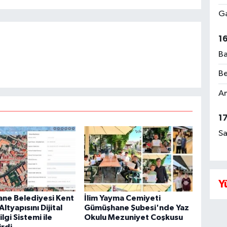
Ga
1
Ba
Be
Am
1
Sa
Y
ne Belediyesi Kent
İlim Yayma Cemiyeti
ltyapısını Dijital
Gümüşhane Şubesi'nde Yaz
lgi Sistemi ile
Okulu Mezuniyet Coşkusu