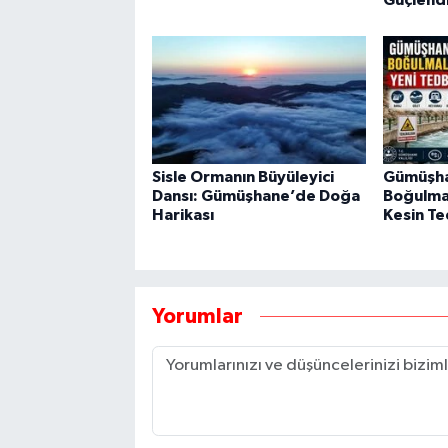
Güçlendi
Sisle Ormanın Büyüleyici
Gümüşha
Dansı: Gümüşhane’de Doğa
Boğulma 
Harikası
Kesin Te
Yorumlar