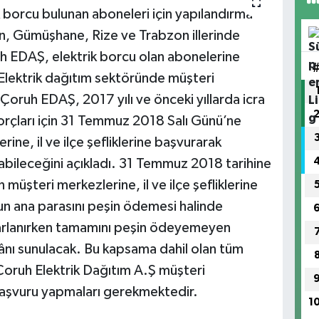
k borcu bulunan aboneleri için yapılandırma
un, Gümüşhane, Rize ve Trabzon illerinde
uh EDAŞ, elektrik borcu olan abonelerine
Elektrik dağıtım sektöründe müşteri
Çoruh EDAŞ, 2017 yılı ve önceki yıllarda icra
rçları için 31 Temmuz 2018 Salı Günü’ne
ne, il ve ilçe şefliklerine başvurarak
nabileceğini açıkladı. 31 Temmuz 2018 tarihine
müşteri merkezlerine, il ve ilçe şefliklerine
un ana parasını peşin ödemesi halinde
rarlanırken tamamını peşin ödeyemeyen
kânı sunulacak. Bu kapsama dahil olan tüm
e Çoruh Elektrik Dağıtım A.Ş müşteri
e başvuru yapmaları gerekmektedir.
1