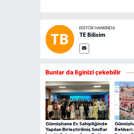
EDITÖR HAKKINDA
TE Bilisim
Bunlar da ilginizi çekebilir
Gümüşhane Ev Sahipliğinde
Gümüşha
Yapılan Birleştirilmiş Sınıflar
Rehberi A