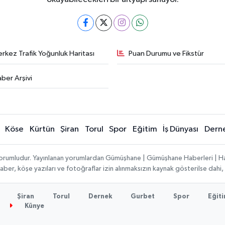
rkez Trafik Yoğunluk Haritası
Puan Durumu ve Fikstür
ber Arşivi
Köse
Kürtün
Şiran
Torul
Spor
Eğitim
İş Dünyası
Dern
ı sorumludur. Yayınlanan yorumlardan Gümüşhane | Gümüşhane Haberleri | H
n haber, köşe yazıları ve fotoğraflar izin alınmaksızın kaynak gösterilse da
Şiran
Torul
Dernek
Gurbet
Spor
Eğit
Künye