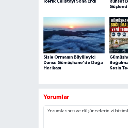
İçerik Çalıştayı Sona Erdi
Ruhsat Bi
Güçlendi
Sisle Ormanın Büyüleyici
Gümüşha
Dansı: Gümüşhane’de Doğa
Boğulma 
Harikası
Kesin Te
Yorumlar