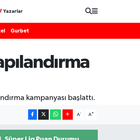
Yazarlar
el
Gurbet
apılandırma
landırma kampanyası başlattı.
-
+
A
A
Süper Lig Puan Durumu