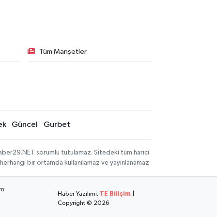
Tüm Manşetler
ek
Güncel
Gurbet
aber29.NET sorumlu tutulamaz. Sitedeki tüm harici
hi, herhangi bir ortamda kullanılamaz ve yayınlanamaz
im
Haber Yazılımı:
TE Bilişim
|
Copyright © 2026