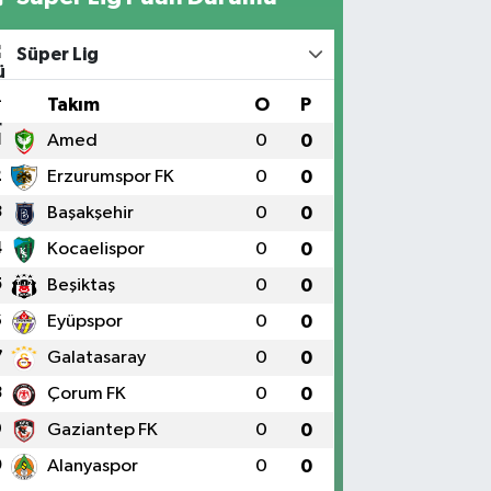
Süper Lig
#
Takım
O
P
1
Amed
0
0
2
Erzurumspor FK
0
0
3
Başakşehir
0
0
4
Kocaelispor
0
0
5
Beşiktaş
0
0
6
Eyüpspor
0
0
7
Galatasaray
0
0
8
Çorum FK
0
0
9
Gaziantep FK
0
0
0
Alanyaspor
0
0