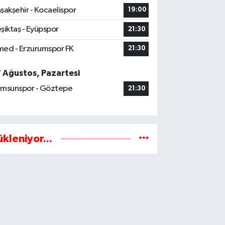
şakşehir - Kocaelispor
19:00
şiktaş - Eyüpspor
21:30
ed - Erzurumspor FK
21:30
7 Ağustos, Pazartesi
msunspor - Göztepe
21:30
ükleniyor...