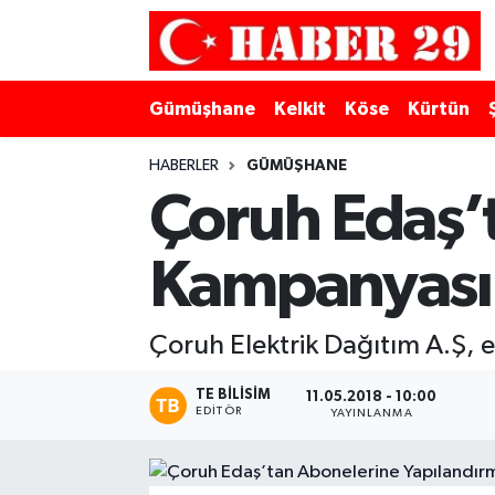
Merkez Hava Durumu
Gümüşhane
Kelkit
Köse
Kürtün
Merkez Trafik Yoğunluk Haritası
HABERLER
GÜMÜŞHANE
Süper Lig Puan Durumu ve Fikstür
Çoruh Edaş’
Tüm Manşetler
Kampanyası
Son Dakika Haberleri
Çoruh Elektrik Dağıtım A.Ş, e
Haber Arşivi
TE BILISIM
11.05.2018 - 10:00
EDITÖR
YAYINLANMA