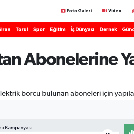
Foto Galeri
Video
Şiran
Torul
Spor
Eğitim
İş Dünyası
Dernek
Günc
tan Abonelerine Y
lektrik borcu bulunan aboneleri için yapı