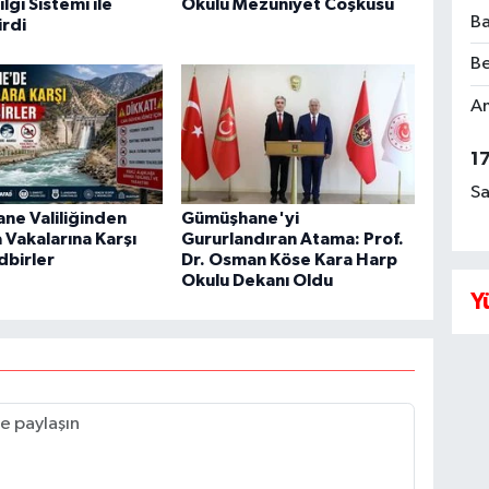
lgi Sistemi ile
Okulu Mezuniyet Coşkusu
Ba
rdi
Be
Am
1
Sa
ne Valiliğinden
Gümüşhane'yi
Vakalarına Karşı
Gururlandıran Atama: Prof.
dbirler
Dr. Osman Köse Kara Harp
Okulu Dekanı Oldu
Y