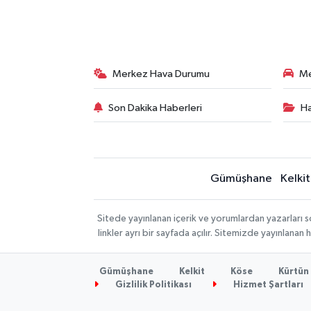
Merkez Hava Durumu
Me
Son Dakika Haberleri
Ha
Gümüşhane
Kelkit
Sitede yayınlanan içerik ve yorumlardan yazarlar
linkler ayrı bir sayfada açılır. Sitemizde yayınlana
Gümüşhane
Kelkit
Köse
Kürtün
Gizlilik Politikası
Hizmet Şartları