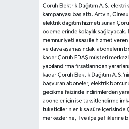
Çoruh Elektrik Dağıtım A.Ş, elektri
kampanyası başlattı. Artvin, Gires
elektrik dağıtım hizmeti sunan Çor
ödemelerinde kolaylık sağlayacak. 
memnuniyeti esası ile hizmet veren 
ve dava aşamasındaki abonelerin bo
kadar Çoruh EDAŞ müşteri merkezleri
yapılandırma fırsatlarından yararla
kadar Çoruh Elektik Dağıtım A.Ş.’nin 
başvuran aboneler, elektrik borcun
gecikme faizinde indirimlerden ya
aboneler için ise taksitlendirme im
tüketicilerin en kısa süre içerisind
merkezlerine, il ve ilçe şefliklerin