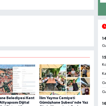
1
Ga
1
Ko
Ka
Ge
Ga
ne Belediyesi Kent
İlim Yayma Cemiyeti
ltyapısını Dijital
Gümüşhane Şubesi'nde Yaz
1