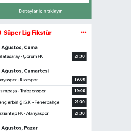
Detaylar için tıklayın
Süper Lig Fikstür
4 Ağustos, Cuma
latasaray - Çorum FK
21:30
5 Ağustos, Cumartesi
nyaspor - Rizespor
19:00
sımpaşa - Trabzonspor
19:00
nçlerbirliği S.K. - Fenerbahçe
21:30
ziantep FK - Alanyaspor
21:30
6 Ağustos, Pazar