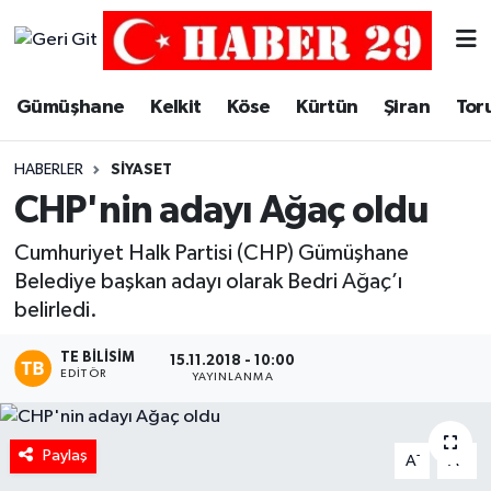
Merkez Hava Durumu
Gümüşhane
Kelkit
Köse
Kürtün
Şiran
Tor
Merkez Trafik Yoğunluk Haritası
HABERLER
SIYASET
Süper Lig Puan Durumu ve Fikstür
CHP'nin adayı Ağaç oldu
Tüm Manşetler
Cumhuriyet Halk Partisi (CHP) Gümüşhane
Belediye başkan adayı olarak Bedri Ağaç’ı
Son Dakika Haberleri
belirledi.
TE BILISIM
Haber Arşivi
15.11.2018 - 10:00
EDITÖR
YAYINLANMA
Paylaş
-
+
A
A