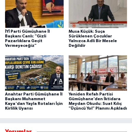
İYİ Parti Gümüşhane İl
Musa Küçük: Suça
Başkanı Canlı: "Gizli
Sürüklenen Çocuklar
Pazarlıklara Geçit
Yalnızca Adli Bir Mesele
Vermeyeceğiz"
Değildir
Anahtar Parti Gümüşhane İl
Yeniden Refah Partisi
Başkanı Muhammet
Gümüşhane’den İktidara
Kaya'dan Yayla Rotaları İçin
Meydan Okudu: Suat Kılıç
Kirlilik Uyarısı
"Üçüncü Yol" Planını Açıkladı
Yorumlar