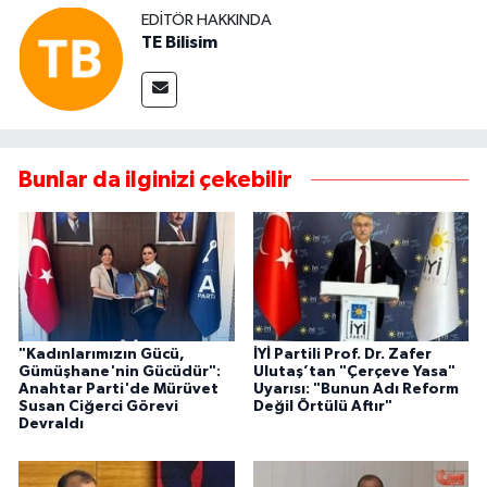
EDITÖR HAKKINDA
TE Bilisim
Bunlar da ilginizi çekebilir
"Kadınlarımızın Gücü,
İYİ Partili Prof. Dr. Zafer
Gümüşhane'nin Gücüdür":
Ulutaş’tan "Çerçeve Yasa"
Anahtar Parti'de Mürüvet
Uyarısı: "Bunun Adı Reform
Susan Ciğerci Görevi
Değil Örtülü Aftır"
Devraldı