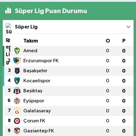
Süper Lig Puan Durumu
Süper Lig
#
Takım
O
P
1
Amed
0
0
2
Erzurumspor FK
0
0
3
Başakşehir
0
0
4
Kocaelispor
0
0
5
Beşiktaş
0
0
6
Eyüpspor
0
0
7
Galatasaray
0
0
8
Çorum FK
0
0
9
Gaziantep FK
0
0