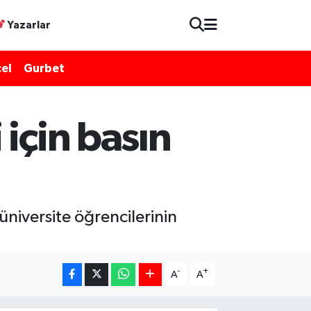
Yazarlar
el
Gurbet
için basın
üniversite öğrencilerinin
-
+
A
A