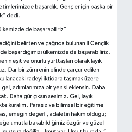
etimlerimizde başardık. Gençler için başka bir
k” dedi.
ülkemizde de başarabiliriz”
diğini belirten ve çağrıda bulunan İl Gençlik
rde başardığımızı ülkemizde de başarabiliriz.
nin eşit ve onurlu yurttaşları olarak layık
z. Dar bir zümrenin elinde çarçur edilen
 kullanacak iradeyi iktidara taşımak üzere
gel, adımlarımıza bir yenisi eklensin. Daha
at. Daha gür çıksın sesimiz. Gel, layık
e kuralım. Parasız ve bilimsel bir eğitime
sas, emeğin değerli, adaletin hakim olduğu;
ceğe umutla bakabildiğimiz özgür ve güzel
. Umutsuz değiliz. Umut var. Umut burada!”