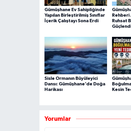
Gümüşhane Ev Sahipliğinde
Gümüşha
Yapılan Birleştirilmiş Sınıflar
Rehberi A
İçerik Çalıştayı Sona Erdi
Ruhsat Bi
Güçlendi
Sisle Ormanın Büyüleyici
Gümüşha
Dansı: Gümüşhane’de Doğa
Boğulma 
Harikası
Kesin Te
Yorumlar