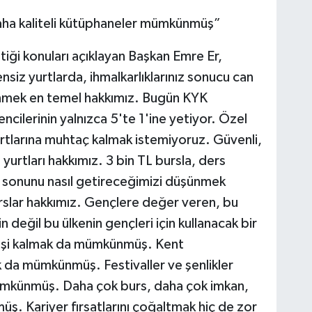
aha kaliteli kütüphaneler mümkünmüş”
tiği konuları açıklayan Başkan Emre Er,
siz yurtlarda, ihmalkarlıklarınız sonucu can
lenmek en temel hakkımız. Bugün KYK
encilerinin yalnızca 5'te 1'ine yetiyor. Özel
tlarına muhtaç kalmak istemiyoruz. Güvenli,
i yurtları hakkımız. 3 bin TL bursla, ders
 sonunu nasıl getireceğimizi düşünmek
slar hakkımız. Gençlere değer veren, bu
in değil bu ülkenin gençleri için kullanacak bir
 kişi kalmak da mümkünmüş. Kent
 da mümkünmüş. Festivaller ve şenlikler
ümkünmüş. Daha çok burs, daha çok imkan,
ş. Kariyer fırsatlarını çoğaltmak hiç de zor