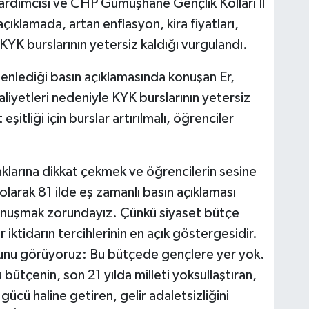
ardımcısı ve CHP Gümüşhane Gençlik Kolları İl
çıklamada, artan enflasyon, kira fiyatları,
KYK burslarının yetersiz kaldığı vurgulandı.
lediği basın açıklamasında konuşan Er,
iyetleri nedeniyle KYK burslarının yetersiz
eşitliği için burslar artırılmalı, öğrenciler
klarına dikkat çekmek ve öğrencilerin sesine
olarak 81 ilde eş zamanlı basın açıklaması
konuşmak zorundayız. Çünkü siyaset bütçe
r iktidarın tercihlerinin en açık göstergesidir.
şunu görüyoruz: Bu bütçede gençlere yer yok.
ütçenin, son 21 yılda milleti yoksullaştıran,
gücü haline getiren, gelir adaletsizliğini