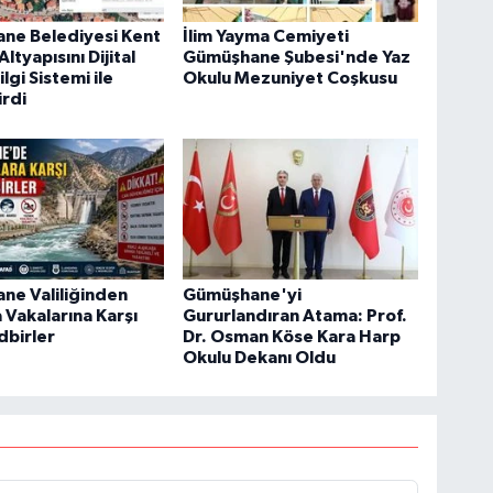
ne Belediyesi Kent
İlim Yayma Cemiyeti
ltyapısını Dijital
Gümüşhane Şubesi'nde Yaz
lgi Sistemi ile
Okulu Mezuniyet Coşkusu
rdi
ne Valiliğinden
Gümüşhane'yi
Vakalarına Karşı
Gururlandıran Atama: Prof.
dbirler
Dr. Osman Köse Kara Harp
Okulu Dekanı Oldu