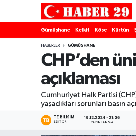
Merkez Hava Durumu
Gümüşhane
Kelkit
Köse
Kürtün
Merkez Trafik Yoğunluk Haritası
HABERLER
GÜMÜŞHANE
Süper Lig Puan Durumu ve Fikstür
CHP’den üniv
Tüm Manşetler
açıklaması
Son Dakika Haberleri
Cumhuriyet Halk Partisi (CHP)
Haber Arşivi
yaşadıkları sorunları basın a
TE BILISIM
19.12.2024 - 21:06
EDITÖR
YAYINLANMA