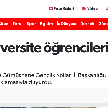
Foto Galeri
Video
Şiran
Torul
Spor
Eğitim
İş Dünyası
Dernek
Günc
ersite öğrencileri 
 Gümüşhane Gençlik Kolları İl Başkanlığı, 
çıklamasıyla duyurdu.