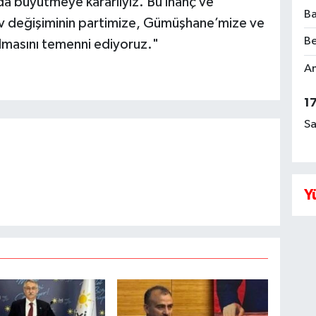
a büyütmeye kararlıyız. Bu inanç ve
Ba
ev değişiminin partimize, Gümüşhane’mize ve
Be
lmasını temenni ediyoruz."
Am
1
Sa
Y