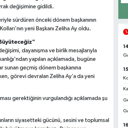
yrak değişimine gidildi.
eriyle sürdüren önceki dönem başkanının
lları'nın yeni Başkanı Zeliha Ay oldu.
 Büyüteceğiz"
1
eğişimi, dayanışma ve birlik mesajlarıyla
Ga
anlığı'ndan yapılan açıklamada, bugüne
ılar sunan geçmiş dönem başkanına
1
ken, görevi devralan Zeliha Ay’a da yeni
Ko
.
Ka
alması gerektiğinin vurgulandığı açıklamada şu
Ge
Ga
nların siyasetteki gücünü, sesini ve toplumsal
1