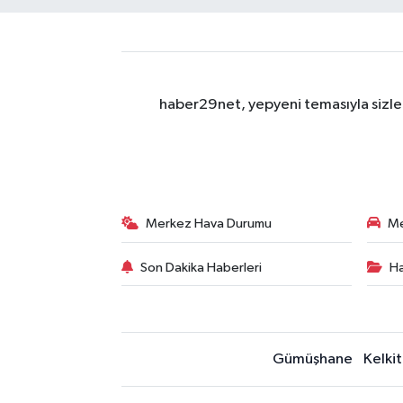
haber29net, yepyeni temasıyla sizler
Merkez Hava Durumu
Me
Son Dakika Haberleri
Ha
Gümüşhane
Kelkit