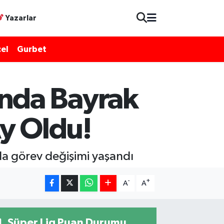
Yazarlar
el
Gurbet
nda Bayrak
Ay Oldu!
da görev değişimi yaşandı
-
+
A
A
Süper Lig Puan Durumu