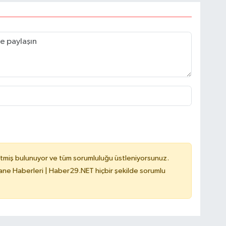
tmiş bulunuyor ve tüm sorumluluğu üstleniyorsunuz.
e Haberleri | Haber29.NET hiçbir şekilde sorumlu