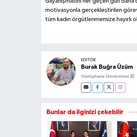
dayanışmasını her geçen gün daha d
motivasyonla gerçekleştirilen gör
tüm kadın örgütlenmemize hayırlı o
EDITÖR
Burak Buğra Üzüm
Gümüşhane Üniversitesi 📰
Bunlar da ilginizi çekebilir