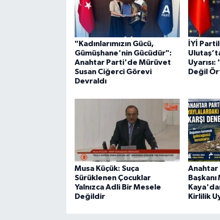
"Kadınlarımızın Gücü,
İYİ Parti
Gümüşhane'nin Gücüdür":
Ulutaş’t
Anahtar Parti'de Mürüvet
Uyarısı:
Susan Ciğerci Görevi
Değil Ör
Devraldı
Musa Küçük: Suça
Anahtar 
Sürüklenen Çocuklar
Başkanı
Yalnızca Adli Bir Mesele
Kaya'dan
Değildir
Kirlilik U