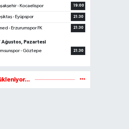
şakşehir - Kocaelispor
19:00
şiktaş - Eyüpspor
21:30
ed - Erzurumspor FK
21:30
7 Ağustos, Pazartesi
msunspor - Göztepe
21:30
ükleniyor...