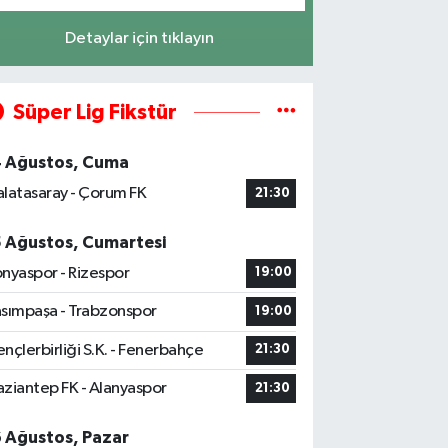
Detaylar için tıklayın
Süper Lig Fikstür
4 Ağustos, Cuma
latasaray - Çorum FK
21:30
5 Ağustos, Cumartesi
nyaspor - Rizespor
19:00
sımpaşa - Trabzonspor
19:00
nçlerbirliği S.K. - Fenerbahçe
21:30
ziantep FK - Alanyaspor
21:30
6 Ağustos, Pazar