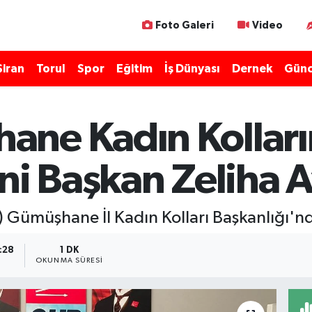
Foto Galeri
Video
Şiran
Torul
Spor
Eğitim
İş Dünyası
Dernek
Günc
ne Kadın Kolları
ni Başkan Zeliha 
) Gümüşhane İl Kadın Kolları Başkanlığı'n
:28
1 DK
OKUNMA SÜRESI