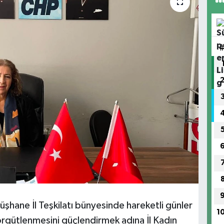
hane İl Teşkilatı bünyesinde hareketli günler
1
 örgütlenmesini güçlendirmek adına İl Kadın