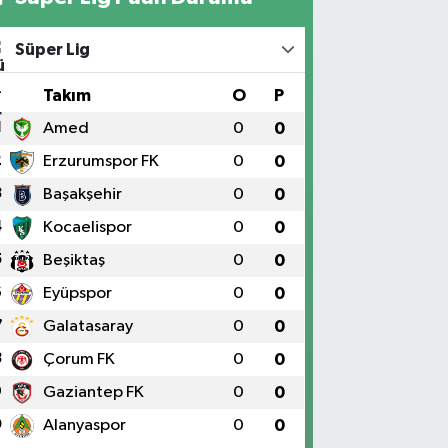
Süper Lig
#
Takım
O
P
1
Amed
0
0
2
Erzurumspor FK
0
0
3
Başakşehir
0
0
4
Kocaelispor
0
0
5
Beşiktaş
0
0
6
Eyüpspor
0
0
7
Galatasaray
0
0
8
Çorum FK
0
0
9
Gaziantep FK
0
0
0
Alanyaspor
0
0