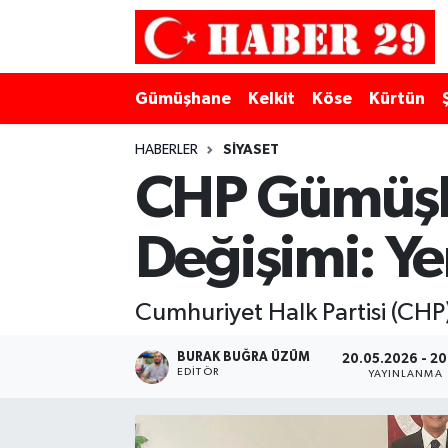
Merkez Hava Durumu
Gümüşhane
Kelkit
Köse
Kürtün
Merkez Trafik Yoğunluk Haritası
HABERLER
SIYASET
Süper Lig Puan Durumu ve Fikstür
CHP Gümüşha
Tüm Manşetler
Değişimi: Ye
Son Dakika Haberleri
Cumhuriyet Halk Partisi (CHP
Haber Arşivi
BURAK BUĞRA ÜZÜM
20.05.2026 - 20
EDITÖR
YAYINLANMA