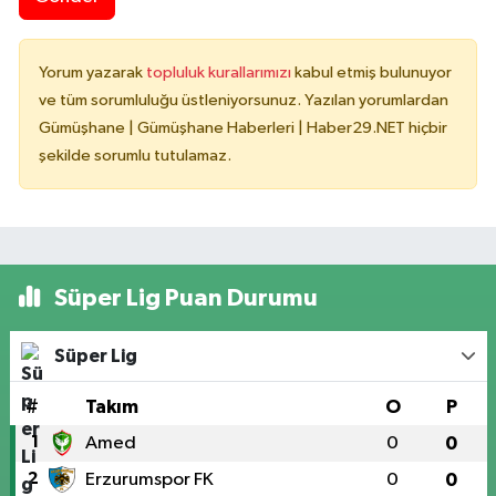
Yorum yazarak
topluluk kurallarımızı
kabul etmiş bulunuyor
ve tüm sorumluluğu üstleniyorsunuz. Yazılan yorumlardan
Gümüşhane | Gümüşhane Haberleri | Haber29.NET hiçbir
şekilde sorumlu tutulamaz.
Süper Lig Puan Durumu
Süper Lig
#
Takım
O
P
1
Amed
0
0
2
Erzurumspor FK
0
0