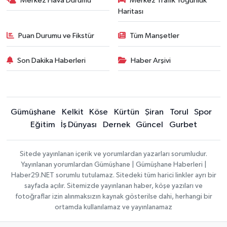
Merkez Hava Durumu
Merkez Trafik Yoğunluk
Haritası
Puan Durumu ve Fikstür
Tüm Manşetler
Son Dakika Haberleri
Haber Arşivi
Gümüşhane
Kelkit
Köse
Kürtün
Şiran
Torul
Spor
Eğitim
İş Dünyası
Dernek
Güncel
Gurbet
Sitede yayınlanan içerik ve yorumlardan yazarları sorumludur.
Yayınlanan yorumlardan Gümüşhane | Gümüşhane Haberleri |
Haber29.NET sorumlu tutulamaz. Sitedeki tüm harici linkler ayrı bir
sayfada açılır. Sitemizde yayınlanan haber, köşe yazıları ve
fotoğraflar izin alınmaksızın kaynak gösterilse dahi, herhangi bir
ortamda kullanılamaz ve yayınlanamaz