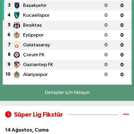
3
Başakşehir
0
0
4
Kocaelispor
0
0
5
Beşiktaş
0
0
6
Eyüpspor
0
0
7
Galatasaray
0
0
8
Çorum FK
0
0
9
Gaziantep FK
0
0
10
Alanyaspor
0
0
Detaylar için tıklayın
Süper Lig Fikstür
14 Ağustos, Cuma