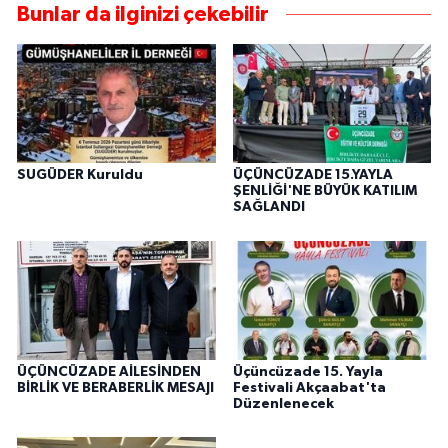
Bunlar da ilginizi çekebilir
SUGÜDER Kuruldu
ÜÇÜNCÜZADE 15.YAYLA
ŞENLİĞİ'NE BÜYÜK KATILIM
SAĞLANDI
ÜÇÜNCÜZADE AİLESİNDEN
Üçüncüzade 15. Yayla
BİRLİK VE BERABERLİK MESAJI
Festivali Akçaabat'ta
Düzenlenecek