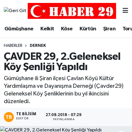
Merkez Hava Durumu
Gümüşhane
Kelkit
Köse
Kürtün
Şiran
Tor
Merkez Trafik Yoğunluk Haritası
HABERLER
DERNEK
Süper Lig Puan Durumu ve Fikstür
ÇAVDER 29, 2.Geleneksel
Köy Şenliği Yapıldı
Tüm Manşetler
Gümüşhane ili Şiran ilçesi Çavlan Köyü Kültür
Son Dakika Haberleri
Yardımlaşma ve Dayanışma Derneği (Çavder29)
Geleneksel Köy Şenliklerinin bu yıl ikincisini
Haber Arşivi
düzenledi.
TE BILISIM
27.08.2018 - 07:29
EDITÖR
YAYINLANMA