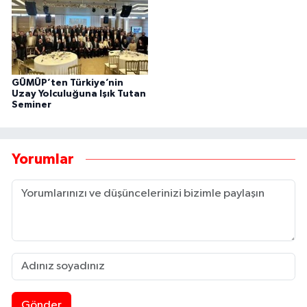
GÜMÜP’ten Türkiye’nin
Uzay Yolculuğuna Işık Tutan
Seminer
Yorumlar
Gönder