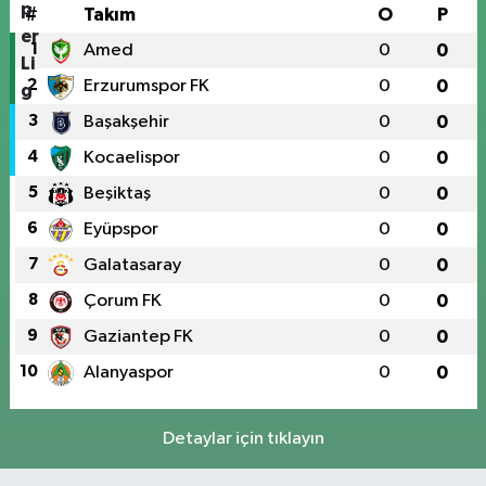
#
Takım
O
P
1
Amed
0
0
2
Erzurumspor FK
0
0
3
Başakşehir
0
0
4
Kocaelispor
0
0
5
Beşiktaş
0
0
6
Eyüpspor
0
0
7
Galatasaray
0
0
8
Çorum FK
0
0
9
Gaziantep FK
0
0
10
Alanyaspor
0
0
Detaylar için tıklayın