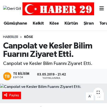
Merkez Hava Durumu
Gümüşhane
Kelkit
Köse
Kürtün
Şiran
Tor
Merkez Trafik Yoğunluk Haritası
HABERLER
KÖSE
Süper Lig Puan Durumu ve Fikstür
Canpolat ve Kesler Bilim
Fuarını Ziyaret Etti.
Tüm Manşetler
Canpolat ve Kesler Bilim Fuarını Ziyaret Etti.
Son Dakika Haberleri
TE BILISIM
03.05.2019 - 21:42
EDITÖR
YAYINLANMA
Haber Arşivi
Paylaş
-
+
A
A