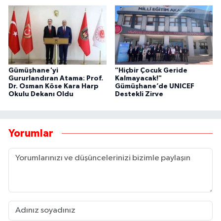
Gümüşhane'yi
"Hiçbir Çocuk Geride
Gururlandıran Atama: Prof.
Kalmayacak!"
Dr. Osman Köse Kara Harp
Gümüşhane’de UNICEF
Okulu Dekanı Oldu
Destekli Zirve
Yorumlar