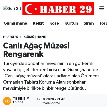
Merkez Hava Durumu
Gümüşhane
Kelkit
Köse
Kürtün
Şiran
Tor
Merkez Trafik Yoğunluk Haritası
HABERLER
GÜMÜŞHANE
Süper Lig Puan Durumu ve Fikstür
Canlı Ağaç Müzesi
Rengarenk
Tüm Manşetler
Türkiye’de sonbahar mevsiminin en görkemli
Son Dakika Haberleri
yaşandığı şehirlerden birisi olan Gümüşhane’de
‘Canlı ağaç müzesi’ olarak adlandırılan Örümcek
Haber Arşivi
Ormanları Tabiatı Koruma Alanı sonbahar
mevsimiyle birlikte binbir renge büründü.
TE BILISIM
19.10.2020 - 21:40
EDITÖR
YAYINLANMA