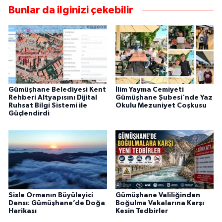
Bunlar da ilginizi çekebilir
Gümüşhane Belediyesi Kent
İlim Yayma Cemiyeti
Rehberi Altyapısını Dijital
Gümüşhane Şubesi'nde Yaz
Ruhsat Bilgi Sistemi ile
Okulu Mezuniyet Coşkusu
Güçlendirdi
Sisle Ormanın Büyüleyici
Gümüşhane Valiliğinden
Dansı: Gümüşhane’de Doğa
Boğulma Vakalarına Karşı
Harikası
Kesin Tedbirler