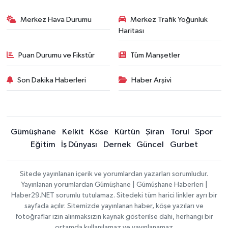
Merkez Hava Durumu
Merkez Trafik Yoğunluk
Haritası
Puan Durumu ve Fikstür
Tüm Manşetler
Son Dakika Haberleri
Haber Arşivi
Gümüşhane
Kelkit
Köse
Kürtün
Şiran
Torul
Spor
Eğitim
İş Dünyası
Dernek
Güncel
Gurbet
Sitede yayınlanan içerik ve yorumlardan yazarları sorumludur.
Yayınlanan yorumlardan Gümüşhane | Gümüşhane Haberleri |
Haber29.NET sorumlu tutulamaz. Sitedeki tüm harici linkler ayrı bir
sayfada açılır. Sitemizde yayınlanan haber, köşe yazıları ve
fotoğraflar izin alınmaksızın kaynak gösterilse dahi, herhangi bir
ortamda kullanılamaz ve yayınlanamaz