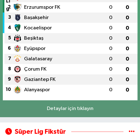
2
Erzurumspor FK
0
0
3
Başakşehir
0
0
4
Kocaelispor
0
0
5
Beşiktaş
0
0
6
Eyüpspor
0
0
7
Galatasaray
0
0
8
Çorum FK
0
0
9
Gaziantep FK
0
0
10
Alanyaspor
0
0
Detaylar için tıklayın
Süper Lig Fikstür