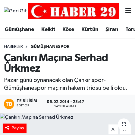
Merkez Hava Durumu
Gümüşhane
Kelkit
Köse
Kürtün
Şiran
Tor
Merkez Trafik Yoğunluk Haritası
HABERLER
GÜMÜŞHANESPOR
Süper Lig Puan Durumu ve Fikstür
Çankırı Maçına Serhad
Ürkmez
Tüm Manşetler
Pazar günü oynanacak olan Çankırıspor-
Son Dakika Haberleri
Gümüşhanespor maçının hakem triosu belli oldu.
Haber Arşivi
TE BILISIM
06.02.2014 - 23:47
EDITÖR
YAYINLANMA
Paylaş
-
+
A
A