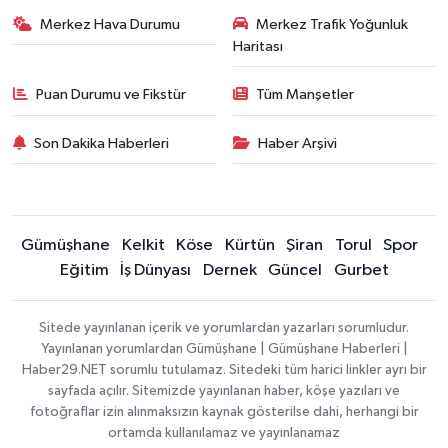
Merkez Hava Durumu
Merkez Trafik Yoğunluk
Haritası
Puan Durumu ve Fikstür
Tüm Manşetler
Son Dakika Haberleri
Haber Arşivi
Gümüşhane
Kelkit
Köse
Kürtün
Şiran
Torul
Spor
Eğitim
İş Dünyası
Dernek
Güncel
Gurbet
Sitede yayınlanan içerik ve yorumlardan yazarları sorumludur.
Yayınlanan yorumlardan Gümüşhane | Gümüşhane Haberleri |
Haber29.NET sorumlu tutulamaz. Sitedeki tüm harici linkler ayrı bir
sayfada açılır. Sitemizde yayınlanan haber, köşe yazıları ve
fotoğraflar izin alınmaksızın kaynak gösterilse dahi, herhangi bir
ortamda kullanılamaz ve yayınlanamaz