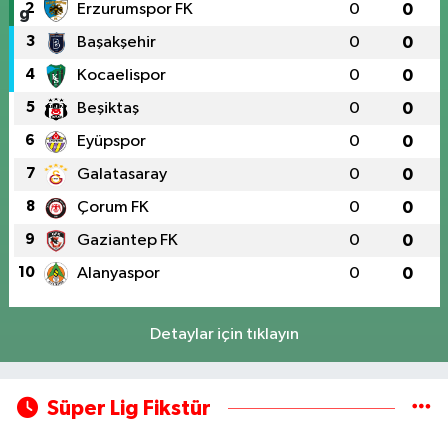
2
Erzurumspor FK
0
0
3
Başakşehir
0
0
4
Kocaelispor
0
0
5
Beşiktaş
0
0
6
Eyüpspor
0
0
7
Galatasaray
0
0
8
Çorum FK
0
0
9
Gaziantep FK
0
0
10
Alanyaspor
0
0
Detaylar için tıklayın
Süper Lig Fikstür