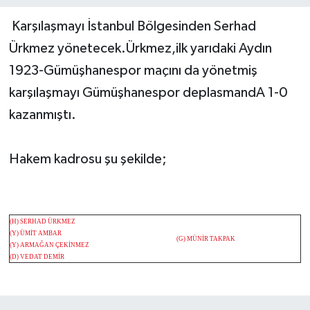
Karşılaşmayı İstanbul Bölgesinden Serhad
Ürkmez yönetecek.Ürkmez,ilk yarıdaki Aydın
1923-Gümüşhanespor maçını da yönetmiş
karşılaşmayı Gümüşhanespor deplasmandA 1-0
kazanmıştı.
Hakem kadrosu şu şekilde;
(H) SERHAD ÜRKMEZ
(Y) ÜMİT AMBAR
(G) MÜNİR TAKPAK
(Y) ARMAĞAN ÇEKİNMEZ
(D) VEDAT DEMİR