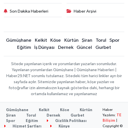
Son Dakika Haberleri
Haber Arşivi
Gümüşhane
Kelkit
Köse
Kürtün
Şiran
Torul
Spor
Eğitim
İş Dünyası
Dernek
Güncel
Gurbet
Sitede yayınlanan içerik ve yorumlardan yazarları sorumludur.
Yayınlanan yorumlardan Gümüşhane | Gümüşhane Haberleri |
Haber29.NET sorumlu tutulamaz. Sitedeki tüm harici linkler ayrı bir
sayfada açılır. Sitemizde yayınlanan haber, köşe yazıları ve
fotoğraflar izin alınmaksızın kaynak gösterilse dahi, herhangi bir
ortamda kullanılamaz ve yayınlanamaz
Haber
Gümüşhane
Kelkit
Köse
Kürtün
Yazılımı:
TE
Şiran
Torul
Dernek
Gurbet
Bilişim
|
Spor
Eğitim
Gizlilik Politikası
Copyright ©
Hizmet Şartları
Künye