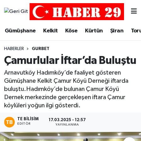
Merkez Hava Durumu
Gümüşhane
Kelkit
Köse
Kürtün
Şiran
Tor
Merkez Trafik Yoğunluk Haritası
HABERLER
GURBET
Süper Lig Puan Durumu ve Fikstür
Çamurlular İftar’da Buluştu
Tüm Manşetler
Arnavutköy Hadımköy’de faaliyet gösteren
Gümüşhane Kelkit Çamur Köyü Derneği iftarda
Son Dakika Haberleri
buluştu.Hadımköy’de bulunan Çamur Köyü
Dernek merkezinde gerçekleşen iftara Çamur
Haber Arşivi
köylüleri yoğun ilgi gösterdi.
TE BILISIM
17.03.2025 - 12:57
EDITÖR
YAYINLANMA