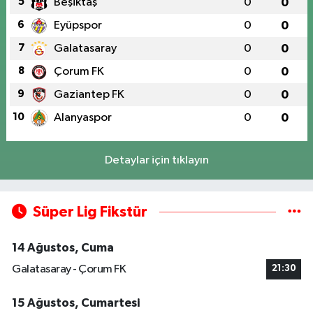
5
Beşiktaş
0
0
6
Eyüpspor
0
0
7
Galatasaray
0
0
8
Çorum FK
0
0
9
Gaziantep FK
0
0
10
Alanyaspor
0
0
Detaylar için tıklayın
Süper Lig Fikstür
14 Ağustos, Cuma
Galatasaray - Çorum FK
21:30
15 Ağustos, Cumartesi