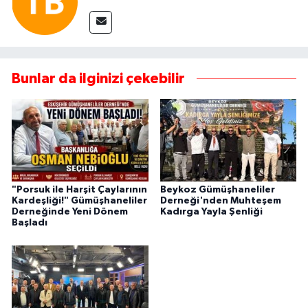
Bunlar da ilginizi çekebilir
"Porsuk ile Harşit Çaylarının
Beykoz Gümüşhaneliler
Kardeşliği!" Gümüşhaneliler
Derneği'nden Muhteşem
Derneğinde Yeni Dönem
Kadırga Yayla Şenliği
Başladı