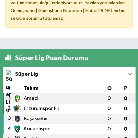
ve tüm sorumluluğu üstleniyorsunuz. Yazılan yorumlardan
Gümüşhane | Gümüşhane Haberleri | Haber29.NET hiçbir
şekilde sorumlu tutulamaz.
Süper Lig Puan Durumu
Süper Lig
#
Takım
O
P
1
Amed
0
0
2
Erzurumspor FK
0
0
3
Başakşehir
0
0
4
Kocaelispor
0
0