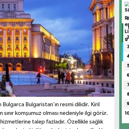
Bulgarca Bulgaristan’ın resmi dilidir. Kiril
enin sınır komşumuz olması nedeniyle ilgi görür.
1
hizmetlerine talep fazladır. Özellikle sağlık