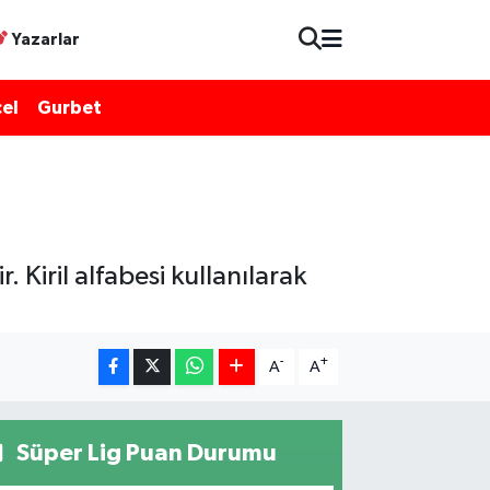
Yazarlar
el
Gurbet
 Kiril alfabesi kullanılarak
-
+
A
A
Süper Lig Puan Durumu