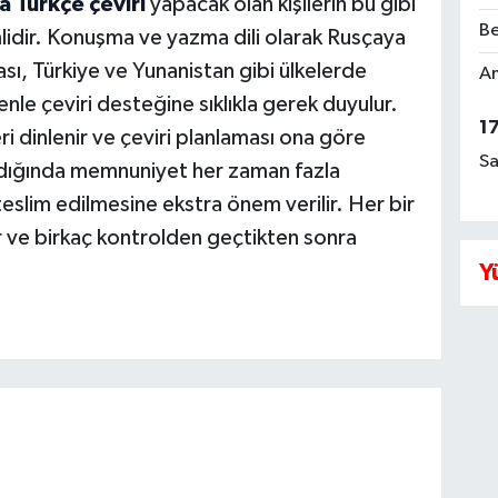
a Türkçe çeviri
yapacak olan kişilerin bu gibi
Be
lidir. Konuşma ve yazma dili olarak Rusçaya
ı, Türkiye ve Yunanistan gibi ülkelerde
Am
edenle çeviri desteğine sıklıkla gerek duyulur.
1
ri dinlenir ve çeviri planlaması ona göre
Sa
dığında memnuniyet her zaman fazla
eslim edilmesine ekstra önem verilir. Her bir
ür ve birkaç kontrolden geçtikten sonra
Y