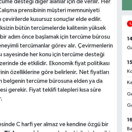
cüme desteği diğer alanlar için de verilir. Her
r. Çalışma prensibinin müşteri memnuniyeti
çevirilerde kusursuz sonuçlar elde edilir.
eksizin bütün tercümelerde kalitenin yüksek
e bir adım önce başlamak için tercüme bürosu
1
deneyimli tercümanlar görev alır. Çevirmenlerin
Ga
ası sayesinde her konu için tercüme desteği
1
üzerinde de etkilidir. Ekonomik fiyat politikası
Ko
in özelliklerine göre belirlenir. Net fiyatları
an belgenin tercüme bürosuna elden ya da
Ka
i gerekir. Fiyat teklifi talepleri kısa süre
Ge
.
Ga
1
sinde C harfi yer almaz ve kendine özgü bir
Ba