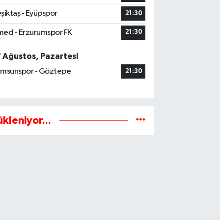
şiktaş - Eyüpspor
21:30
ed - Erzurumspor FK
21:30
7 Ağustos, Pazartesi
msunspor - Göztepe
21:30
ükleniyor...