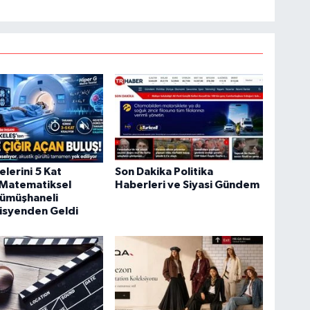
lerini 5 Kat
Son Dakika Politika
 Matematiksel
Haberleri ve Siyasi Gündem
ümüşhaneli
syenden Geldi