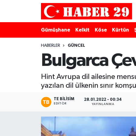
Merkez Hava Durumu
Gümüşhane
Kelkit
Köse
Kürtün
Merkez Trafik Yoğunluk Haritası
HABERLER
GÜNCEL
Süper Lig Puan Durumu ve Fikstür
Bulgarca Çev
Tüm Manşetler
Hint Avrupa dil ailesine mensu
yazılan dil ülkenin sınır komş
Son Dakika Haberleri
TE BILISIM
Haber Arşivi
28.01.2022 - 00:34
EDITÖR
YAYINLANMA