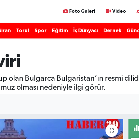
Foto Galeri
Video
Şiran
Torul
Spor
Eğitim
İş Dünyası
Dernek
Günc
iri
p olan Bulgarca Bulgaristan’ın resmi dilidir.
umuz olması nedeniyle ilgi görür.