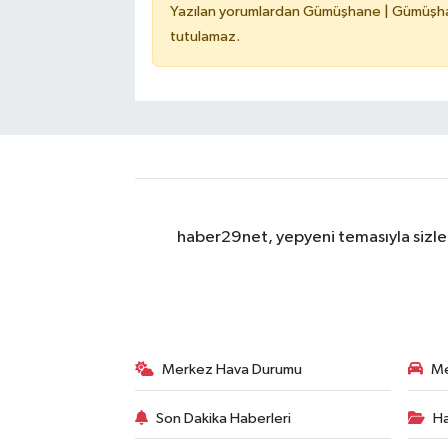
Yazılan yorumlardan Gümüşhane | Gümüşhan
tutulamaz.
haber29net, yepyeni temasıyla sizler
Merkez Hava Durumu
Me
Son Dakika Haberleri
Ha