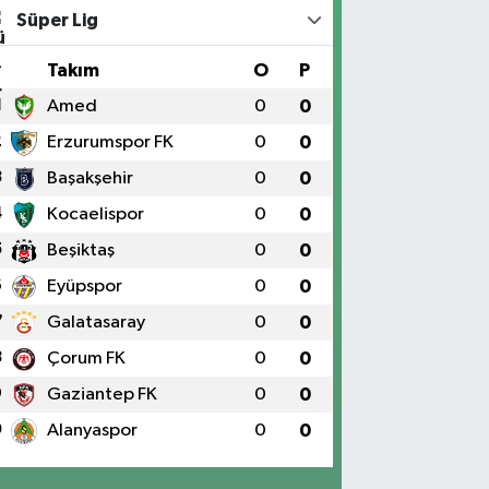
Süper Lig
#
Takım
O
P
1
Amed
0
0
2
Erzurumspor FK
0
0
3
Başakşehir
0
0
4
Kocaelispor
0
0
5
Beşiktaş
0
0
6
Eyüpspor
0
0
7
Galatasaray
0
0
8
Çorum FK
0
0
9
Gaziantep FK
0
0
0
Alanyaspor
0
0