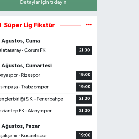
Detaylar için tıklayın
Süper Lig Fikstür
4 Ağustos, Cuma
latasaray - Çorum FK
21:30
5 Ağustos, Cumartesi
nyaspor - Rizespor
19:00
sımpaşa - Trabzonspor
19:00
nçlerbirliği S.K. - Fenerbahçe
21:30
ziantep FK - Alanyaspor
21:30
6 Ağustos, Pazar
şakşehir - Kocaelispor
19:00