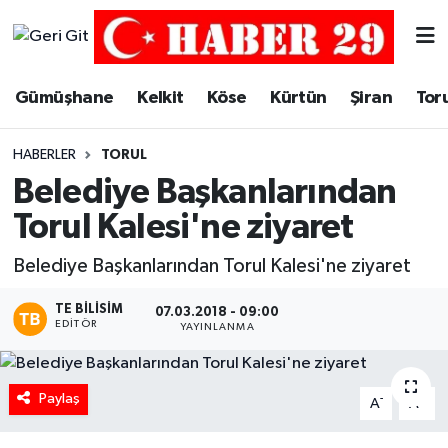
Merkez Hava Durumu
Gümüşhane
Kelkit
Köse
Kürtün
Şiran
Tor
Merkez Trafik Yoğunluk Haritası
HABERLER
TORUL
Süper Lig Puan Durumu ve Fikstür
Belediye Başkanlarından
Torul Kalesi'ne ziyaret
Tüm Manşetler
Belediye Başkanlarından Torul Kalesi'ne ziyaret
Son Dakika Haberleri
TE BILISIM
07.03.2018 - 09:00
EDITÖR
YAYINLANMA
Haber Arşivi
Paylaş
-
+
A
A