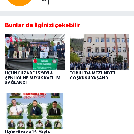
Bunlar da ilginizi çekebilir
ÜÇÜNCÜZADE 15.YAYLA
TORUL'DA MEZUNİYET
ŞENLİĞİ'NE BÜYÜK KATILIM
COŞKUSU YAŞANDI
SAĞLANDI
Üçüncüzade 15. Yayla