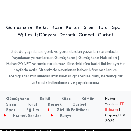
Gümüşhane
Kelkit
Köse
Kürtün
Şiran
Torul
Spor
Eğitim
İş Dünyası
Dernek
Güncel
Gurbet
Sitede yayınlanan içerik ve yorumlardan yazarları sorumludur.
Yayınlanan yorumlardan Gümüşhane | Gümüşhane Haberleri |
Haber29.NET sorumlu tutulamaz. Sitedeki tüm harici linkler ayrı bir
sayfada açılır. Sitemizde yayınlanan haber, köşe yazıları ve
fotoğraflar izin alınmaksızın kaynak gösterilse dahi, herhangi bir
ortamda kullanılamaz ve yayınlanamaz
Haber
Gümüşhane
Kelkit
Köse
Kürtün
Yazılımı:
TE
Şiran
Torul
Dernek
Gurbet
Bilişim
|
Spor
Eğitim
Gizlilik Politikası
Copyright ©
Hizmet Şartları
Künye
2026