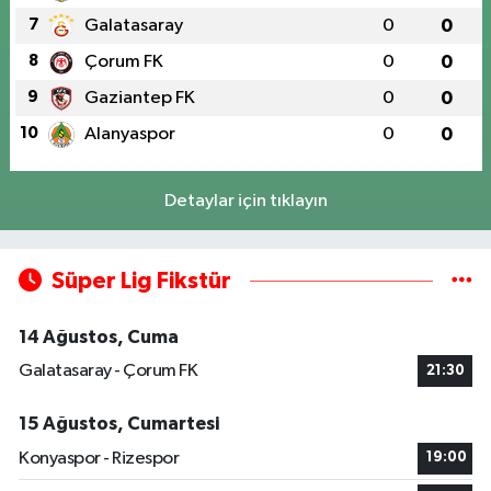
7
Galatasaray
0
0
8
Çorum FK
0
0
9
Gaziantep FK
0
0
10
Alanyaspor
0
0
Detaylar için tıklayın
Süper Lig Fikstür
14 Ağustos, Cuma
Galatasaray - Çorum FK
21:30
15 Ağustos, Cumartesi
Konyaspor - Rizespor
19:00