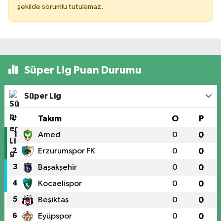
şekilde sorumlu tutulamaz.
Süper Lig Puan Durumu
Süper Lig
#
Takım
O
P
1
Amed
0
0
2
Erzurumspor FK
0
0
3
Başakşehir
0
0
4
Kocaelispor
0
0
5
Beşiktaş
0
0
6
Eyüpspor
0
0