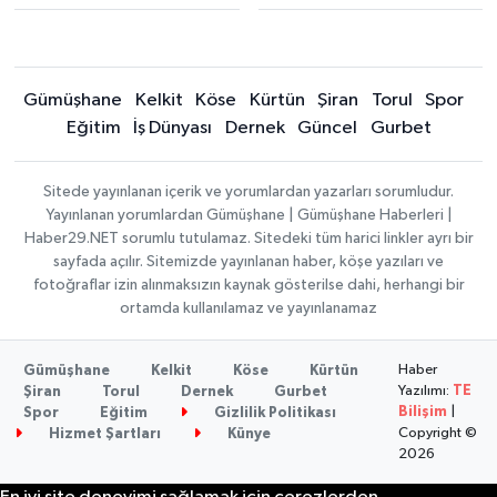
Gümüşhane
Kelkit
Köse
Kürtün
Şiran
Torul
Spor
Eğitim
İş Dünyası
Dernek
Güncel
Gurbet
Sitede yayınlanan içerik ve yorumlardan yazarları sorumludur.
Yayınlanan yorumlardan Gümüşhane | Gümüşhane Haberleri |
Haber29.NET sorumlu tutulamaz. Sitedeki tüm harici linkler ayrı bir
sayfada açılır. Sitemizde yayınlanan haber, köşe yazıları ve
fotoğraflar izin alınmaksızın kaynak gösterilse dahi, herhangi bir
ortamda kullanılamaz ve yayınlanamaz
Haber
Gümüşhane
Kelkit
Köse
Kürtün
Yazılımı:
TE
Şiran
Torul
Dernek
Gurbet
Bilişim
|
Spor
Eğitim
Gizlilik Politikası
Copyright ©
Hizmet Şartları
Künye
2026