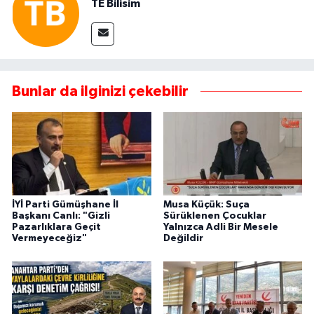
TE Bilisim
Bunlar da ilginizi çekebilir
İYİ Parti Gümüşhane İl
Musa Küçük: Suça
Başkanı Canlı: "Gizli
Sürüklenen Çocuklar
Pazarlıklara Geçit
Yalnızca Adli Bir Mesele
Vermeyeceğiz"
Değildir