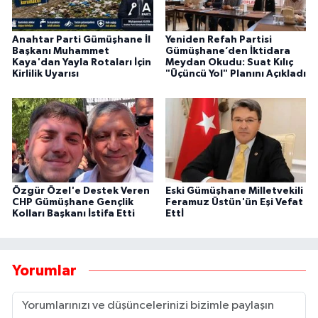
Anahtar Parti Gümüşhane İl
Yeniden Refah Partisi
Başkanı Muhammet
Gümüşhane’den İktidara
Kaya'dan Yayla Rotaları İçin
Meydan Okudu: Suat Kılıç
Kirlilik Uyarısı
"Üçüncü Yol" Planını Açıkladı
Özgür Özel'e Destek Veren
Eski Gümüşhane Milletvekili
CHP Gümüşhane Gençlik
Feramuz Üstün'ün Eşi Vefat
Kolları Başkanı İstifa Etti
Ettİ
Yorumlar