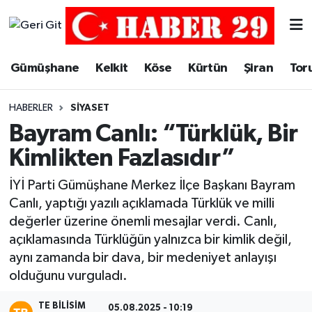
Merkez Hava Durumu
Gümüşhane
Kelkit
Köse
Kürtün
Şiran
Tor
Merkez Trafik Yoğunluk Haritası
HABERLER
SIYASET
Süper Lig Puan Durumu ve Fikstür
Bayram Canlı: “Türklük, Bir
Kimlikten Fazlasıdır”
Tüm Manşetler
İYİ Parti Gümüşhane Merkez İlçe Başkanı Bayram
Son Dakika Haberleri
Canlı, yaptığı yazılı açıklamada Türklük ve milli
değerler üzerine önemli mesajlar verdi. Canlı,
Haber Arşivi
açıklamasında Türklüğün yalnızca bir kimlik değil,
aynı zamanda bir dava, bir medeniyet anlayışı
olduğunu vurguladı.
TE BILISIM
05.08.2025 - 10:19