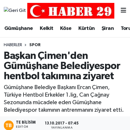
Merkez Hava Durumu
Gümüşhane
Kelkit
Köse
Kürtün
Şiran
Tor
Merkez Trafik Yoğunluk Haritası
HABERLER
SPOR
Süper Lig Puan Durumu ve Fikstür
Başkan Çimen'den
Gümüşhane Belediyespor
Tüm Manşetler
hentbol takımına ziyaret
Son Dakika Haberleri
Gümüşhane Belediye Başkanı Ercan Çimen,
Türkiye Hentbol Erkekler 1.lig, Can Çağnay
Haber Arşivi
Sezonunda mücadele eden Gümüşhane
Belediyespor takımının antrenmanını ziyaret etti.
TE BILISIM
13.10.2017 - 07:45
EDITÖR
YAYINLANMA