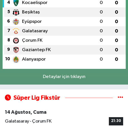
4
Kocaelispor
0
0
5
Beşiktaş
0
0
6
Eyüpspor
0
0
7
Galatasaray
0
0
8
Çorum FK
0
0
9
Gaziantep FK
0
0
10
Alanyaspor
0
0
Detaylar için tıklayın
Süper Lig Fikstür
14 Ağustos, Cuma
Galatasaray - Çorum FK
21:30