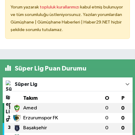
Yorum yazarak
topluluk kurallarımızı
kabul etmiş bulunuyor
ve tüm sorumluluğu üstleniyorsunuz. Yazılan yorumlardan
Gümüşhane | Gümüşhane Haberleri | Haber29.NET hiçbir
şekilde sorumlu tutulamaz.
Süper Lig Puan Durumu
Süper Lig
#
Takım
O
P
1
Amed
0
0
2
Erzurumspor FK
0
0
3
Başakşehir
0
0