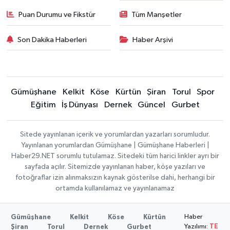
Puan Durumu ve Fikstür
Tüm Manşetler
Son Dakika Haberleri
Haber Arşivi
Gümüşhane
Kelkit
Köse
Kürtün
Şiran
Torul
Spor
Eğitim
İş Dünyası
Dernek
Güncel
Gurbet
Sitede yayınlanan içerik ve yorumlardan yazarları sorumludur.
Yayınlanan yorumlardan Gümüşhane | Gümüşhane Haberleri |
Haber29.NET sorumlu tutulamaz. Sitedeki tüm harici linkler ayrı bir
sayfada açılır. Sitemizde yayınlanan haber, köşe yazıları ve
fotoğraflar izin alınmaksızın kaynak gösterilse dahi, herhangi bir
ortamda kullanılamaz ve yayınlanamaz
Haber
Gümüşhane
Kelkit
Köse
Kürtün
Yazılımı:
TE
Şiran
Torul
Dernek
Gurbet