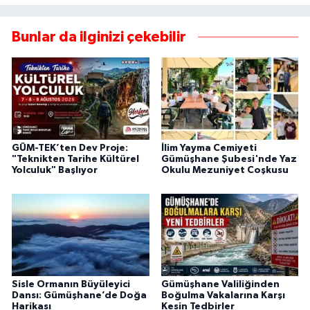
Bunlar da ilginizi çekebilir
GÜM-TEK’ten Dev Proje:
İlim Yayma Cemiyeti
"Teknikten Tarihe Kültürel
Gümüşhane Şubesi'nde Yaz
Yolculuk" Başlıyor
Okulu Mezuniyet Coşkusu
Sisle Ormanın Büyüleyici
Gümüşhane Valiliğinden
Dansı: Gümüşhane’de Doğa
Boğulma Vakalarına Karşı
Harikası
Kesin Tedbirler