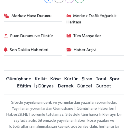
Merkez Hava Durumu
Merkez Trafik Yoğunluk
Haritası
Puan Durumu ve Fikstür
Tüm Manşetler
Son Dakika Haberleri
Haber Arşivi
Gümüşhane
Kelkit
Köse
Kürtün
Şiran
Torul
Spor
Eğitim
İş Dünyası
Dernek
Güncel
Gurbet
Sitede yayınlanan içerik ve yorumlardan yazarları sorumludur.
Yayınlanan yorumlardan Gümüşhane | Gümüşhane Haberleri |
Haber29.NET sorumlu tutulamaz. Sitedeki tüm harici linkler ayrı bir
sayfada açılır. Sitemizde yayınlanan haber, köşe yazıları ve
fotoğraflar izin alınmaksızın kaynak gösterilse dahi, herhangi bir