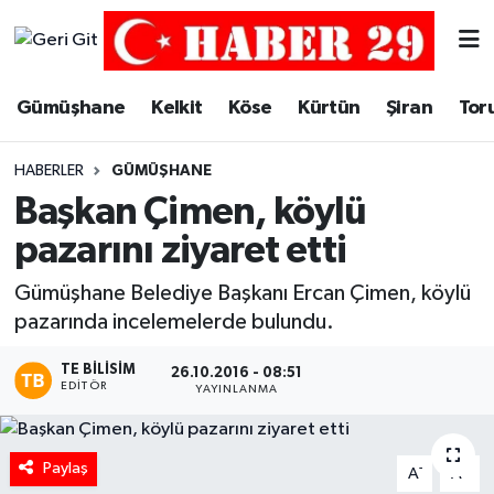
Merkez Hava Durumu
Gümüşhane
Kelkit
Köse
Kürtün
Şiran
Tor
Merkez Trafik Yoğunluk Haritası
HABERLER
GÜMÜŞHANE
Süper Lig Puan Durumu ve Fikstür
Başkan Çimen, köylü
pazarını ziyaret etti
Tüm Manşetler
Gümüşhane Belediye Başkanı Ercan Çimen, köylü
Son Dakika Haberleri
pazarında incelemelerde bulundu.
Haber Arşivi
TE BILISIM
26.10.2016 - 08:51
EDITÖR
YAYINLANMA
Paylaş
-
+
A
A