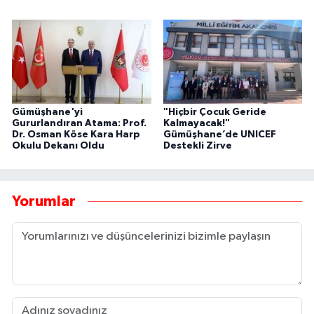
Gümüşhane'yi
"Hiçbir Çocuk Geride
Gururlandıran Atama: Prof.
Kalmayacak!"
Dr. Osman Köse Kara Harp
Gümüşhane’de UNICEF
Okulu Dekanı Oldu
Destekli Zirve
Yorumlar