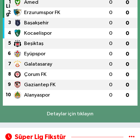
1
Amed
0
0
2
Erzurumspor FK
0
0
3
Başakşehir
0
0
4
Kocaelispor
0
0
5
Beşiktaş
0
0
6
Eyüpspor
0
0
7
Galatasaray
0
0
8
Çorum FK
0
0
9
Gaziantep FK
0
0
10
Alanyaspor
0
0
Detaylar için tıklayın
Süper Lig Fikstür