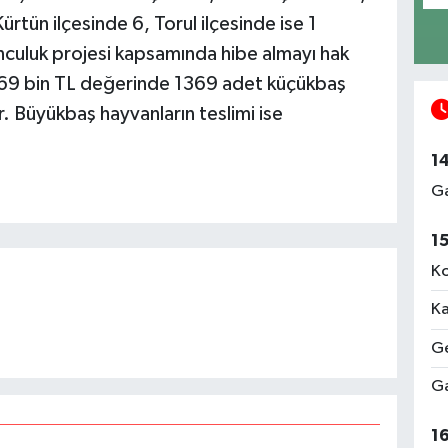
Kürtün ilçesinde 6, Torul ilçesinde ise 1
unculuk projesi kapsamında hibe almayı hak
 369 bin TL değerinde 1369 adet küçükbaş
. Büyükbaş hayvanların teslimi ise
1
Ga
1
Ko
Ka
Ge
Ga
1