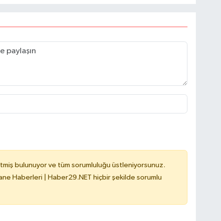
tmiş bulunuyor ve tüm sorumluluğu üstleniyorsunuz.
e Haberleri | Haber29.NET hiçbir şekilde sorumlu