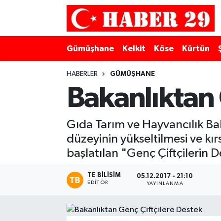
Merkez Hava Durumu
Gümüşhane
Kelkit
Köse
Kürtün
Merkez Trafik Yoğunluk Haritası
HABERLER
GÜMÜŞHANE
Süper Lig Puan Durumu ve Fikstür
Bakanlıktan 
Tüm Manşetler
Gıda Tarım ve Hayvancılık Bak
düzeyinin yükseltilmesi ve kı
Son Dakika Haberleri
başlatılan "Genç Çiftçilerin 
Haber Arşivi
TE BILISIM
05.12.2017 - 21:10
EDITÖR
YAYINLANMA