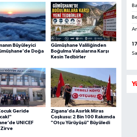
Ba
Be
Am
1
manın Büyüleyici
Gümüşhane Valiliğinden
Gümüşhane’de Doğa
Boğulma Vakalarına Karşı
Sa
Kesin Tedbirler
Y
Çocuk Geride
Zigana’da Asırlık Miras
cak!"
Coşkusu: 2 Bin 100 Rakımda
ne’de UNICEF
"Otçu Yürüyüşü" Büyüledi
 Zirve