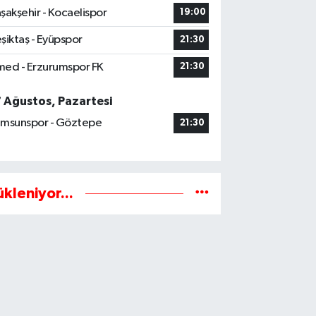
şakşehir - Kocaelispor
19:00
şiktaş - Eyüpspor
21:30
ed - Erzurumspor FK
21:30
7 Ağustos, Pazartesi
msunspor - Göztepe
21:30
ükleniyor...