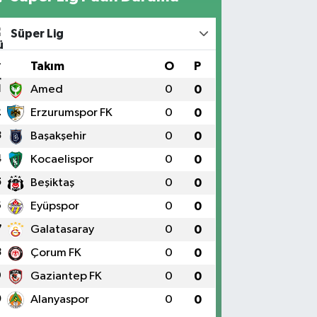
Süper Lig
#
Takım
O
P
1
Amed
0
0
2
Erzurumspor FK
0
0
3
Başakşehir
0
0
4
Kocaelispor
0
0
5
Beşiktaş
0
0
6
Eyüpspor
0
0
7
Galatasaray
0
0
8
Çorum FK
0
0
9
Gaziantep FK
0
0
0
Alanyaspor
0
0