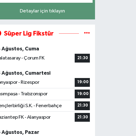
Detaylar için tıklayın
Süper Lig Fikstür
4 Ağustos, Cuma
latasaray - Çorum FK
21:30
5 Ağustos, Cumartesi
nyaspor - Rizespor
19:00
sımpaşa - Trabzonspor
19:00
nçlerbirliği S.K. - Fenerbahçe
21:30
ziantep FK - Alanyaspor
21:30
6 Ağustos, Pazar