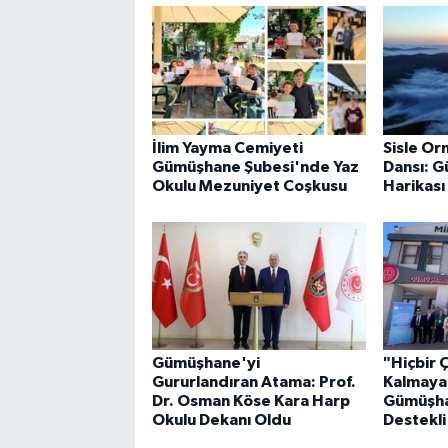
İlim Yayma Cemiyeti
Sisle Or
Gümüşhane Şubesi'nde Yaz
Dansı: 
Okulu Mezuniyet Coşkusu
Harikası
Gümüşhane'yi
"Hiçbir 
Gururlandıran Atama: Prof.
Kalmaya
Dr. Osman Köse Kara Harp
Gümüşha
Okulu Dekanı Oldu
Destekli