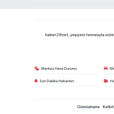
haber29net, yepyeni temasıyla sizler
Merkez Hava Durumu
Me
Son Dakika Haberleri
Ha
Gümüşhane
Kelkit