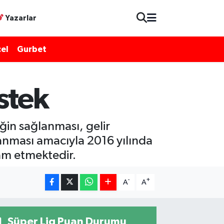
Yazarlar
el
Gurbet
stek
ğin sağlanması, gelir
lanması amacıyla 2016 yılında
vam etmektedir.
-
+
A
A
Süper Lig Puan Durumu