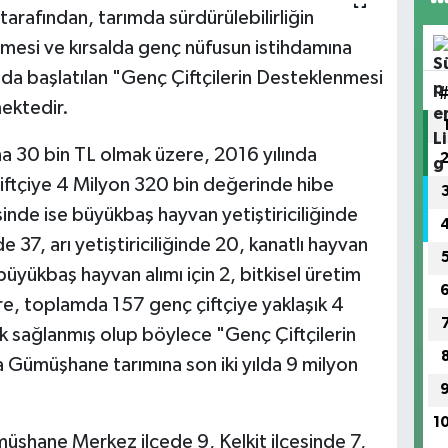
tarafından, tarımda sürdürülebilirliğin
ilmesi ve kırsalda genç nüfusun istihdamına
nda başlatılan "Genç Çiftçilerin Desteklenmesi
ektedir.
na 30 bin TL olmak üzere, 2016 yılında
tçiye 4 Milyon 320 bin değerinde hibe
isinde ise büyükbaş hayvan yetiştiriciliğinde
e 37, arı yetiştiriciliğinde 20, kanatlı hayvan
 büyükbaş hayvan alımı için 2, bitkisel üretim
zere, toplamda 157 genç çiftçiye yaklaşık 4
 sağlanmış olup böylece "Genç Çiftçilerin
Gümüşhane tarımına son iki yılda 9 milyon
1
üşhane Merkez ilçede 9, Kelkit ilçesinde 7,