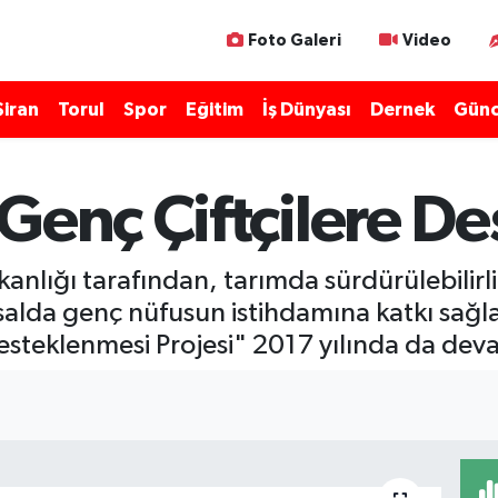
Foto Galeri
Video
Şiran
Torul
Spor
Eğitim
İş Dünyası
Dernek
Günc
Genç Çiftçilere De
anlığı tarafından, tarımda sürdürülebilirli
rsalda genç nüfusun istihdamına katkı sağ
Desteklenmesi Projesi" 2017 yılında da de